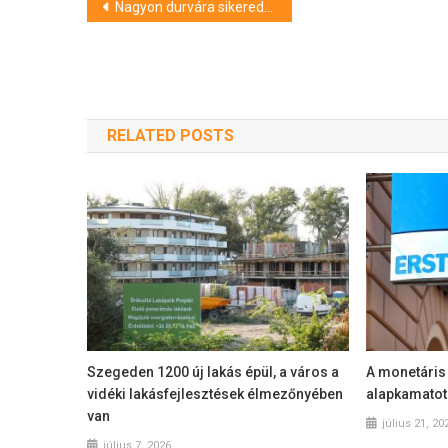
Bejegyzés
Nagyon durvára sikeredett a BME gólyatábora, ahová az elsősök nem vihettek be óvszert
navigáció
RELATED POSTS
Szegeden 1200 új lakás épül, a város a
A monetáris 
vidéki lakásfejlesztések élmezőnyében
alapkamatot
van
július 21, 20
július 7, 2026