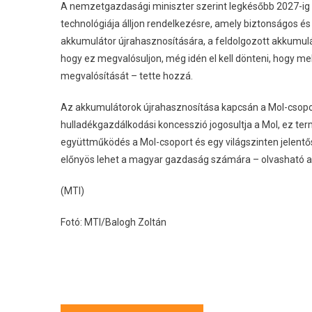
A nemzetgazdasági miniszter szerint legkésőbb 2027-ig g
technológiája álljon rendelkezésre, amely biztonságos é
akkumulátor újrahasznosítására, a feldolgozott akkumul
hogy ez megvalósuljon, még idén el kell dönteni, hogy m
megvalósítását – tette hozzá.
Az akkumulátorok újrahasznosítása kapcsán a Mol-csoport 
hulladékgazdálkodási koncesszió jogosultja a Mol, ez te
együttműködés a Mol-csoport és egy világszinten jelentő
előnyös lehet a magyar gazdaság számára – olvasható
(MTI)
Fotó: MTI/Balogh Zoltán