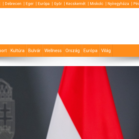
t
Debrecen
Eger
Európa
Győr
Kecskemét
Miskolc
Nyíregyháza
Pé
port
Kultúra
Bulvár
Wellness
Ország
Európa
Világ