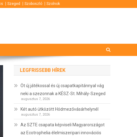
cs
Szeged
Szoboszló
Szolnok
LEGFRISSEBB HÍREK
Öt új játékossal és új csapatkapitánnyal vág
neki a szezonnak a KÉSZ-St. Mihály-Szeged
augusztus 7, 2026
Két autó ütközött Hódmezővásárhelynél
augusztus 7, 2026
Az SZTE csapata képviseli Magyarországot
az Ecotrophelia élelmiszeripari innovációs