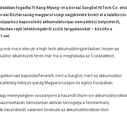
alában fogadta Yi Kang Myung-ot a koreai SungEel HiTech Co. els
Koreai Köztársaság magyarországi nagykövete kísért el a találkozór
rműiparhoz kapcsolódó akkumulátoripar nemzetközi helyzetéről,
állásban rejlő lehetőségekről szóló tárgyalásokat – közölte a
-vel.
 már ma is élen jár a high-tech akkumulátorgyártásban, hiszen az
látor alkatrészek terén már ma is meghaladja az 5 százalékot,
égekkel való kapcsolatfelvételt, mint a SungEel, mert az akkumulátor-
a jelenleg hiányzó iparág Magyarországon és egész Európában.
nagy mennyiségben visszanyerni a használt lítium-ion akkumulátorokbó
asznosításán túlmutatóan aktívan támogatja a fenntartható,
ák használatát, valamint törekszik az akkumulátorokban lévő