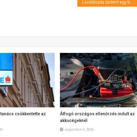
Lövöldözés történt egy boszniai gimnáziumban, halottak is vannak
tanács csökkentette az
Átfogó országos ellenőrzés indult az
akkucégeknél
26
augusztus 4, 2026