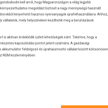
ondoskodni kell arról, hogy Magyarországon a világ legjobb
s környezettudatos megoldást biztosít a nagy mennyiségű használt
átorokból kinyerhető hasznos nyersanyagok újrafelhasználásra. Ahhoz,
ely vállalatok, mely helyszíneken kezdhetik meg a beruházások
is aktívan érdeklődik üzleti lehetőségek iránt. Tekintve, hogy a
rmészetes kapcsolódási pontot jelent számára. A gazdasági
s akkumulátor feldolgozó és újrahasznosító vállalat között kölcsönösen
 az NGM közleményében.