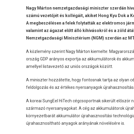
Nagy Márton nemzetgazdasági miniszter szerdán hivat
számú vezetőjét és kollégáit, akiket Hong Kyu Dok a 
A megbeszélésen a felek folytatták az elektromos já
valamint az ágazat előtt álló kihívásokról és a zöld át
Nemzetgazdasági Minisztérium (NGM) szerdán az MTI
A közlemény szerint Nagy Márton kiemelte: Magyarország
ország GDP arányos exportja az akkumulátorok és akkumu
amellyel listavezető az uniós országok között.
A miniszter hozzátette, hogy fontosnak tartja az olyan c
feldolgozás és az értékes nyersanyagok újrahasznosítás
A koreai SungEel HiTech cégcsoportnak sikerült először 
származó nyersanyagokat. A cég az akkumulátorok újrah
környezetbarát akkumulátor újrahasznosítási technológi
újrahasznosítható anyagok arányának növelésére is.