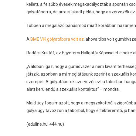
kellett, a felsőbb évesek megakadályozták a spontán csop
gólyatáborra, de arra is akadt példa, hogy a szervezők az 
Többen a megalázó bánásmód miatt korábban hazamen
A
BME VIK gólyatábora volt az
, ahova tilos volt gumióvsze
Radács Kristóf, az Egyetemi Hallgatói Képviselet elnöke 
„Valóban igaz, hogy a gumióvszer a nem kívánt terhessé
játszik, azonban a mi meglátásunk szerint a szexuális k
szerepet. A gólyatáborok szervezői ezt a táborban hangsú
alatt kerülendő a szexuális kontaktus” – mondta.
Majd úgy fogalmazott, hogy a megszokottnál szigorúbbak a
gólya úgy távozzon a táborból, hogy értékteremtő, jó han
(eduline.hu, 444.hu)