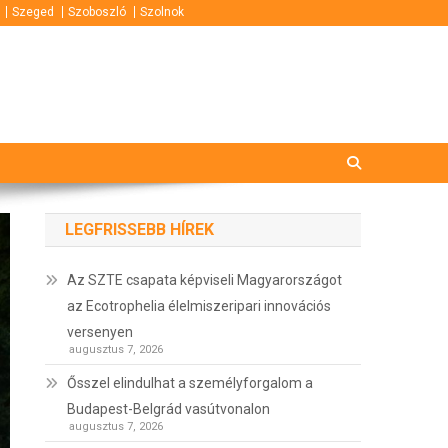
Szeged
Szoboszló
Szolnok
LEGFRISSEBB HÍREK
Az SZTE csapata képviseli Magyarországot
az Ecotrophelia élelmiszeripari innovációs
versenyen
augusztus 7, 2026
Ősszel elindulhat a személyforgalom a
Budapest-Belgrád vasútvonalon
augusztus 7, 2026