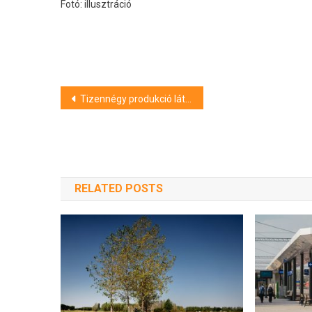
Fotó: illusztráció
Bejegyzés
Tizennégy produkció látható az online színházi találkozón
navigáció
RELATED POSTS