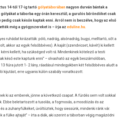
us 14-től 17-ig tartó
gólyatáborában
nagyon durván bántak a
 gólyákat a táborba egy órán keresztül; a gurulós bőröndöket csak
 pedig csak későn kaptak enni. Arról nem is beszélve, hogy az első
vették még a gyógyszereket is – írja az
eduline.hu.
s ruhádat kirázatták: póló, nadrág, alsónadrág, bugyi, melltartó, sőt a
lt, akkor az egyik felsőbbéves). A kaját (szendvicset, kávét) ki kellett
 kérni kellett, ha szükséged volt rá. Mindenkinek kötelező a testi
csak késő este kaptunk enni” – olvasható az egyik beszámolóban,
13 fiúra jutott 1- 2 lány, ráadásul mindegyikben két felsőbbéves aludt a
 kijutást, erre ugyanis külön szabály vonatkozott.
enek ki az emberek, jönne a következő csapat. A fürdés sem volt sokkal
ték. Ebbe beletartozott a tusolás, a fogmosás, a mosdózás és az
t és a zuhanyfülkéket, üvöltöztek, hogy siessünk, mindenki ránk vár.
 a fülke ajtaját” – írta a diák, aki szerint a táborban végig magázódni