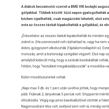
A diákok beszámolói szerint a BME VIK bodajki auguszt
gólyákkal. Többek között: tűző napon gyalogoltatták a
kézben cipelhették; csak magázódni lehetett; első este
este az összes táskát kipakoltatták a gólyákkal, és el
„Érkezéskor az összes táskát kipakoltatták és minden egye
zoknit is. (Ha szerencséd volt rázhattad te, vagy ha nem vo
dobni, gyógyszert elkobozták (fájdalomcsillapítót is). Este
motozás, amit a biztonsági szolgálat végzett. Első nap 
amelyből kiderült még, hogy a szobák koedukáltak voltak, 
földön, hogy “testükkel megakadályozzák” a mosdóba való
Külön mosdószünetek voltak.
„Napi max 3 db. és 1 perc után üvöltve jöttek, hogy menj
jobb. Fiúknak 2, lányoknak 5 percük volt. Stopperrel mér
öltözködés. Végig egy piros baseballütővel ütötték a fala
Nagymosdózni tilos volt, esélyed sem volt rá, mindig verték