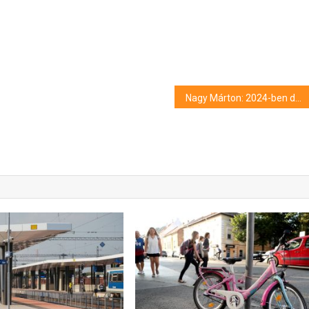
Nagy Márton: 2024-ben dönteni kell a magyarországi akkumulátor feldolgozó és újrahasznosító kapacitás kiépítéséről