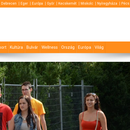
Debrecen
Eger
Európa
Győr
Kecskemét
Miskolc
Nyíregyháza
Pécs
port
Kultúra
Bulvár
Wellness
Ország
Európa
Világ