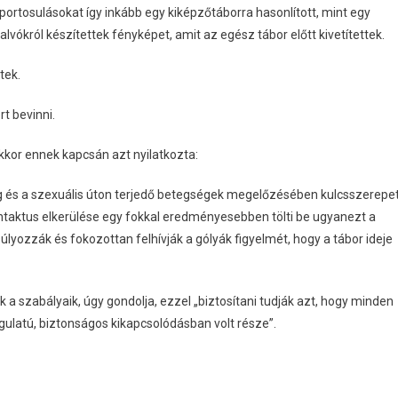
ortosulásokat így inkább egy kiképzőtáborra hasonlított, mint egy
alvókról készítettek fényképet, amit az egész tábor előtt kivetítettek.
tek.
rt bevinni.
akkor ennek kapcsán azt nyilatkozta:
g és a szexuális úton terjedő betegségek megelőzésében kulcsszerepe
ontaktus elkerülése egy fokkal eredményesebben tölti be ugyanezt a
lyozzák és fokozottan felhívják a gólyák figyelmét, hogy a tábor ideje
 szabályaik, úgy gondolja, ezzel „biztosítani tudják azt, hogy minden
gulatú, biztonságos kikapcsolódásban volt része”.