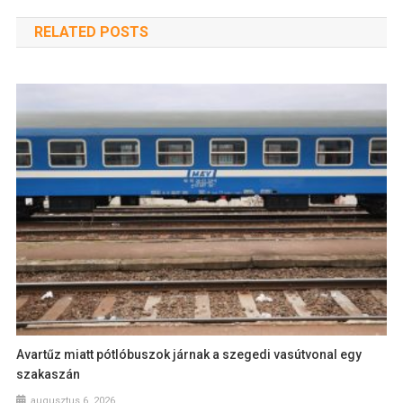
RELATED POSTS
Avartűz miatt pótlóbuszok járnak a szegedi vasútvonal egy
szakaszán
augusztus 6, 2026