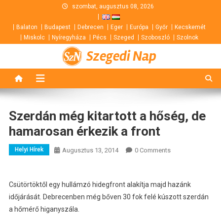
Skip
szombat, augusztus 08, 2026
to
Balaton
Budapest
Debrecen
Eger
Európa
Győr
Kecskemét
content
Miskolc
Nyíregyháza
Pécs
Szeged
Szoboszló
Szolnok
Szegedi Nap
Szerdán még kitartott a hőség, de
hamarosan érkezik a front
Helyi Hírek
Augusztus 13, 2014
0 Comments
Csütörtöktől egy hullámzó hidegfront alakítja majd hazánk
időjárását. Debrecenben még bőven 30 fok felé kúszott szerdán
a hőmérő higanyszála.