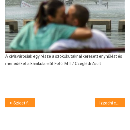
A cívisvárosiak egy része a szökőkutaknál keresett enyhülést és
menedéket a kánikula elől. Fotó: MTI / Czeglédi Zsolt
Bejegyzés
Sziget fesztivál: a Debreceni Egyetem is bemutatkozik
Izzadni egészséges – a debreceni bőrgyógyász tanácsai
navigáció