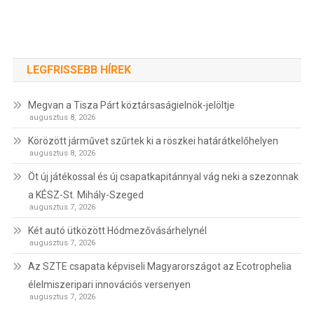
LEGFRISSEBB HÍREK
Megvan a Tisza Párt köztársaságielnök-jelöltje
augusztus 8, 2026
Körözött járművet szűrtek ki a röszkei határátkelőhelyen
augusztus 8, 2026
Öt új játékossal és új csapatkapitánnyal vág neki a szezonnak
a KÉSZ-St. Mihály-Szeged
augusztus 7, 2026
Két autó ütközött Hódmezővásárhelynél
augusztus 7, 2026
Az SZTE csapata képviseli Magyarországot az Ecotrophelia
élelmiszeripari innovációs versenyen
augusztus 7, 2026