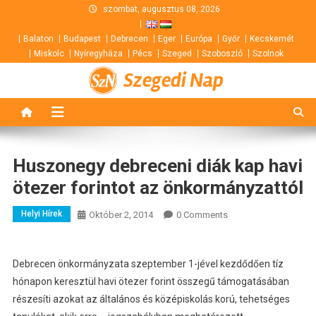
Skip
szombat, augusztus 08, 2026
to
Balaton
Budapest
Debrecen
Eger
Európa
Győr
Kecskemét
content
Miskolc
Nyíregyháza
Pécs
Szeged
Szoboszló
Szolnok
Szegedi Nap
Huszonegy debreceni diák kap havi
ötezer forintot az önkormányzattól
Helyi Hírek
Október 2, 2014
0 Comments
Debrecen önkormányzata szeptember 1-jével kezdődően tíz
hónapon keresztül havi ötezer forint összegű támogatásában
részesíti azokat az általános és középiskolás korú, tehetséges