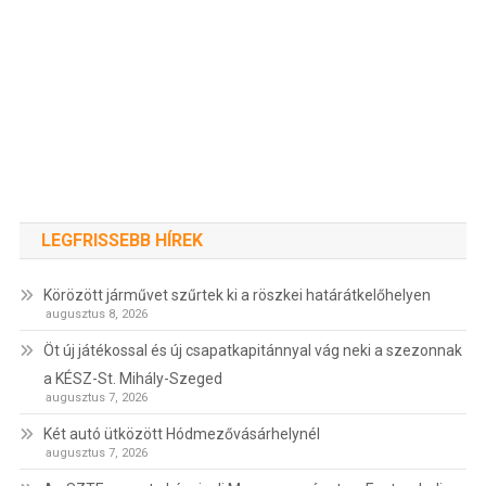
LEGFRISSEBB HÍREK
Körözött járművet szűrtek ki a röszkei határátkelőhelyen
augusztus 8, 2026
Öt új játékossal és új csapatkapitánnyal vág neki a szezonnak
a KÉSZ-St. Mihály-Szeged
augusztus 7, 2026
Két autó ütközött Hódmezővásárhelynél
augusztus 7, 2026