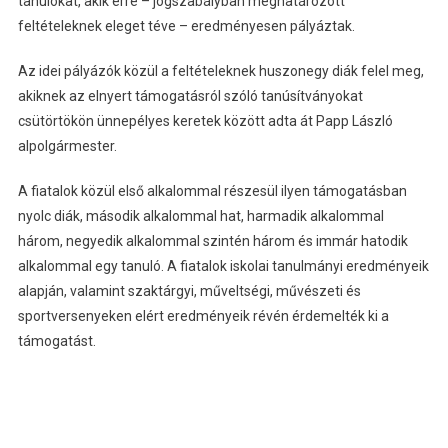
tanulókat, akik erre – jogszabályban meghatározott
feltételeknek eleget téve – eredményesen pályáztak.
Az idei pályázók közül a feltételeknek huszonegy diák felel meg,
akiknek az elnyert támogatásról szóló tanúsítványokat
csütörtökön ünnepélyes keretek között adta át Papp László
alpolgármester.
A fiatalok közül első alkalommal részesül ilyen támogatásban
nyolc diák, második alkalommal hat, harmadik alkalommal
három, negyedik alkalommal szintén három és immár hatodik
alkalommal egy tanuló. A fiatalok iskolai tanulmányi eredményeik
alapján, valamint szaktárgyi, műveltségi, művészeti és
sportversenyeken elért eredményeik révén érdemelték ki a
támogatást.