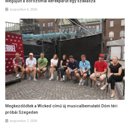
Megújult a dorozsmai kerékpárút egy szakasza
augusztus 6, 2026
Megkezdődtek a Wicked című új musicalbemutató Dóm téri
próbái Szegeden
augusztus 7, 2026