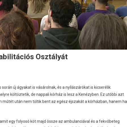
abilitációs Osztályát
során új ágyakat is vásárolnak, és a nyílászárókat is kicserélik.
yre költöztetik, de nappali kórház is lesz a Kenézyben. Ez utóbbi azt
yen műtét után nem töltik bent az egész éjszakát a kórházban, hanem ha
, amit egy folyosó köt majd össze az ambulanciával és a fekvőbeteg