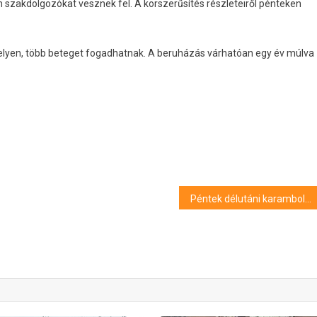
an szakdolgozókat vesznek fel. A korszerűsítés részleteiről pénteken
elyen, több beteget fogadhatnak. A beruházás várhatóan egy év múlva
Péntek délutáni karambol Debrecenben