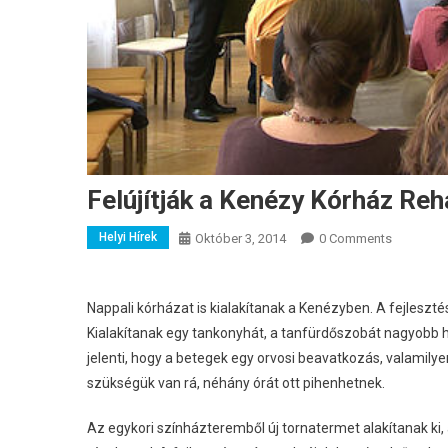
Felújítják a Kenézy Kórház Reh
Helyi Hírek
Október 3, 2014
0 Comments
Nappali kórházat is kialakítanak a Kenézyben. A fejlesztés 
Kialakítanak egy tankonyhát, a tanfürdőszobát nagyobb hel
jelenti, hogy a betegek egy orvosi beavatkozás, valamil
szükségük van rá, néhány órát ott pihenhetnek.
Az egykori színházteremből új tornatermet alakítanak ki