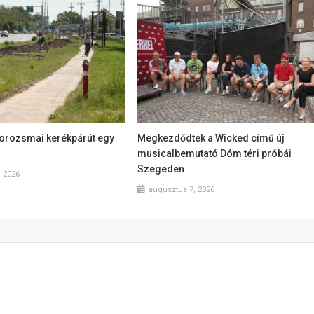
dorozsmai kerékpárút egy
Megkezdődtek a Wicked című új
musicalbemutató Dóm téri próbái
Szegeden
, 2026
augusztus 7, 2026