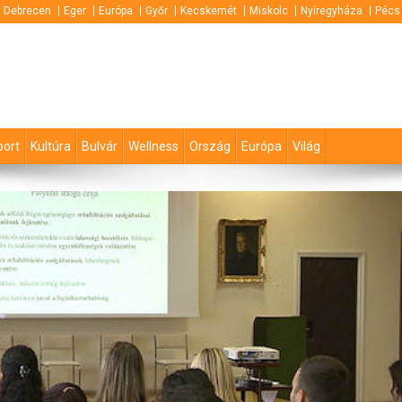
Debrecen
Eger
Európa
Győr
Kecskemét
Miskolc
Nyíregyháza
Pécs
port
Kultúra
Bulvár
Wellness
Ország
Európa
Világ