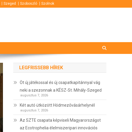
Szeged
Szoboszló
Szolnok
LEGFRISSEBB HÍREK
Öt új játékossal és új csapatkapitánnyal vág
neki a szezonnak a KÉSZ-St. Mihály-Szeged
augusztus 7, 2026
Két autó ütközött Hódmezővásárhelynél
augusztus 7, 2026
Az SZTE csapata képviseli Magyarországot
az Ecotrophelia élelmiszeripari innovációs