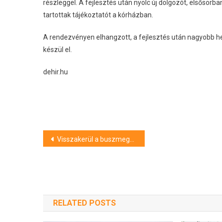
részleggel. A fejlesztés után nyolc új dolgozót, elsősorb
tartottak tájékoztatót a kórházban.
A rendezvényen elhangzott, a fejlesztés után nagyobb h
készül el.
dehir.hu
Bejegyzés
Visszakerül a buszmegálló a Csonkatemplom elé
navigáció
RELATED POSTS