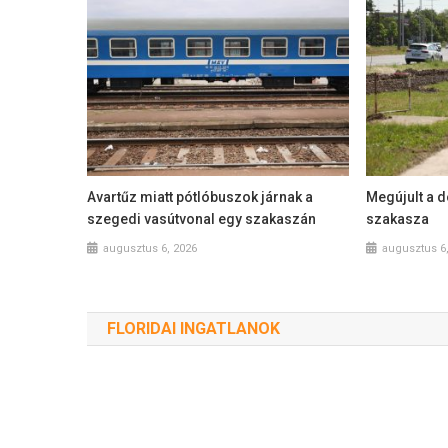
Avartűz miatt pótlóbuszok járnak a
Megújult a 
szegedi vasútvonal egy szakaszán
szakasza
augusztus 6, 2026
augusztus 6
FLORIDAI INGATLANOK