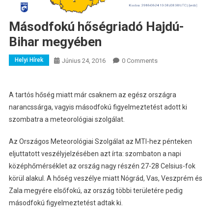
Másodfokú hőségriadó Hajdú-
Bihar megyében
Helyi Hírek
Június 24, 2016
0 Comments
A tartós hőség miatt már csaknem az egész országra
narancssárga, vagyis másodfokú figyelmeztetést adott ki
szombatra a meteorológiai szolgálat.
Az Országos Meteorológiai Szolgálat az MTI-hez pénteken
eljuttatott veszélyjelzésében azt írta: szombaton a napi
középhőmérséklet az ország nagy részén 27-28 Celsius-fok
körül alakul. A hőség veszélye miatt Nógrád, Vas, Veszprém és
Zala megyére elsőfokú, az ország többi területére pedig
másodfokú figyelmeztetést adtak ki.