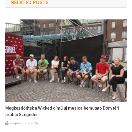
RELATED POSTS
Megkezdődtek a Wicked című új musicalbemutató Dóm téri
próbái Szegeden
augusztus 7, 2026