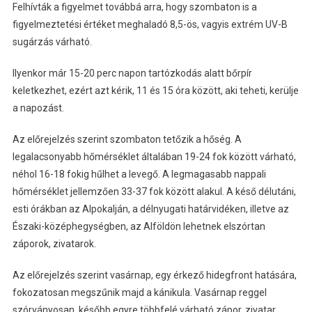
Felhívták a figyelmet továbbá arra, hogy szombaton is a
figyelmeztetési értéket meghaladó 8,5-ös, vagyis extrém UV-B
sugárzás várható.
Ilyenkor már 15-20 perc napon tartózkodás alatt bőrpír
keletkezhet, ezért azt kérik, 11 és 15 óra között, aki teheti, kerülje
a napozást.
Az előrejelzés szerint szombaton tetőzik a hőség. A
legalacsonyabb hőmérséklet általában 19-24 fok között várható,
néhol 16-18 fokig hűlhet a levegő. A legmagasabb nappali
hőmérséklet jellemzően 33-37 fok között alakul. A késő délutáni,
esti órákban az Alpokalján, a délnyugati határvidéken, illetve az
Északi-középhegységben, az Alföldön lehetnek elszórtan
záporok, zivatarok.
Az előrejelzés szerint vasárnap, egy érkező hidegfront hatására,
fokozatosan megszűnik majd a kánikula. Vasárnap reggel
szórványosan, később egyre többfelé várható zápor, zivatar.