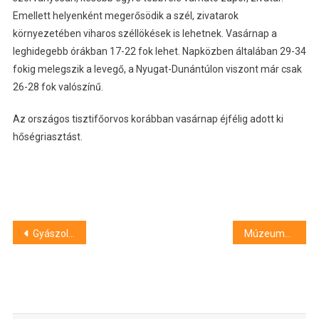
Emellett helyenként megerősödik a szél, zivatarok
környezetében viharos széllökések is lehetnek. Vasárnap a
leghidegebb órákban 17-22 fok lehet. Napközben általában 29-34
fokig melegszik a levegő, a Nyugat-Dunántúlon viszont már csak
26-28 fok valószínű.
Az országos tisztifőorvos korábban vasárnap éjfélig adott ki
hőségriasztást.
Bejegyzés
Gyászol Debrecen: 25 éves korában elhunyt Mocsár Zsófia
Múzeumok éjszakája a Nagytemplomban
navigáció