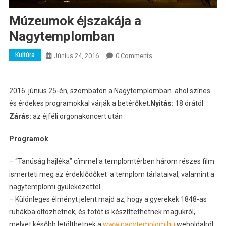
Múzeumok éjszakája a
Nagytemplomban
Kultúra
Június 24, 2016
0 Comments
2016. június 25-én, szombaton a Nagytemplomban ahol színes
és érdekes programokkal várják a betérőket.
Nyitás:
18 órától
Zárás:
az éjféli orgonakoncert után
Programok
– “Tanúság hajléka” címmel a templomtérben három részes film
ismerteti meg az érdeklődőket a templom tárlataival, valamint a
nagytemplomi gyülekezettel.
– Különleges élményt jelent majd az, hogy a gyerekek 1848-as
ruhákba öltözhetnek, és fotót is készíttethetnek magukról,
melyet később letölthetnek a
www.nagytemplom.hu
weboldalról.