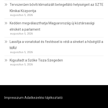
Tervszerűen bővíti klimatizált betegellátó helyiségeit az SZTE
Klinikai Központja
augusztus 5, 2026
Kedden megválaszthatja Magyarország új köztársasági
elnökét a parlament
augusztus 5, 2026
Lassítja a vonatokat és festéssel is védi a síneket a hőségtől a
MÁV
augusztus 5, 2026
Kigyulladt a Szőke Tisza Szegeden
augusztus 5, 2026
Impresszum
Adatkezelési tájékoztató