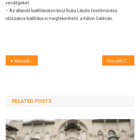
vendégeket.
– Az állandó kiállításokon kívül Buka László festőművész
időszakos kiállítása is megtekinthető a Kálvin Galérián.
Bejegyzés
Másodfokú hőségriadó Hajdú-Bihar megyében
Horváth Zsolt vasárnap csatlakozik a Lokihoz
navigáció
RELATED POSTS