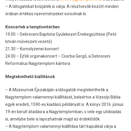
– A látogatókat kvízjáték is várja. A résztvevők között minden
órában értékes nyereményeket sorsolnak ki.
Koncertek a templomtérben
19.00 – Debreceni Baptista Gyülekezet Énekegyüttese (Pető
István művészeti vezető)
21.30 – Komolyzenei koncert
24.00 – Éjféli orgonakoncert – Csorba Gergő, a Debreceni
Református Nagytemplom kántora
Megtekinthető kiállítások
– A Múzeumok Éjszakáján a látogatók megtekinthetik a
Nagytemplom valamennyi kiállítását, beleértve a Vizsolyi Biblia
egyik eredeti, 1590-es kiadású példányát is. A könyv 2016. június
19-én került átadásra a Nagytemplomban, s vele egy utókiadás
is, amelybe bele is lapozhatnak majd az érdeklődők.
– A Nagytemplom valamennyi kiállítása tárt kapukkal várja a