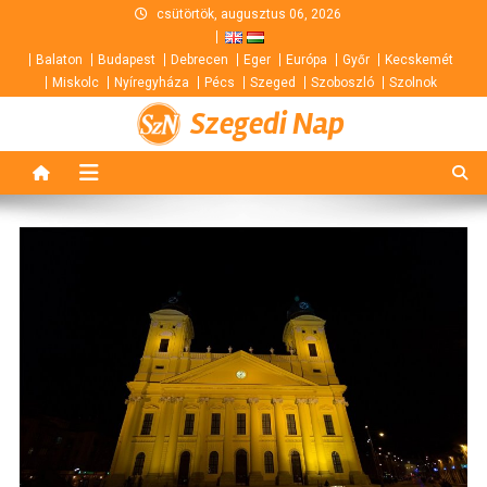
Skip
csütörtök, augusztus 06, 2026
to
Balaton
Budapest
Debrecen
Eger
Európa
Győr
Kecskemét
content
Miskolc
Nyíregyháza
Pécs
Szeged
Szoboszló
Szolnok
Szegedi Nap