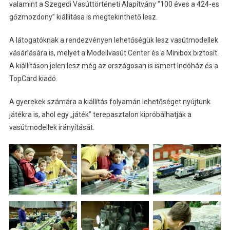
valamint a Szegedi Vasúttörténeti Alapítvány “100 éves a 424-es
gőzmozdony” kiállítása is megtekinthető lesz.
A látogatóknak a rendezvényen lehetőségük lesz vasútmodellek
vásárlására is, melyet a Modellvasút Center és a Minibox biztosít.
A kiállításon jelen lesz még az országosan is ismert Indóház és a
TopCard kiadó.
A gyerekek számára a kiállítás folyamán lehetőséget nyújtunk
játékra is, ahol egy „játék” terepasztalon kipróbálhatják a
vasútmodellek irányítását.