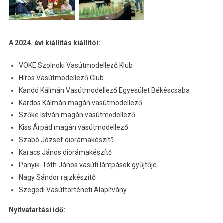
A 2024. évi kiállítás kiállítói:
VOKE Szolnoki Vasútmodellező Klub
Hírös Vasútmodellező Club
Kandó Kálmán Vasútmodellező Egyesület Békéscsaba
Kardos Kálmán magán vasútmodellező
Szőke István magán vasútmodellező
Kiss Árpád magán vasútmodellező
Szabó József diorámakészítő
Karacs János diorámakészítő
Panyik-Tóth János vasúti lámpások gyűjtője
Nagy Sándor rajzkészítő
Szegedi Vasúttörténeti Alapítvány
Nyitvatartási idő: