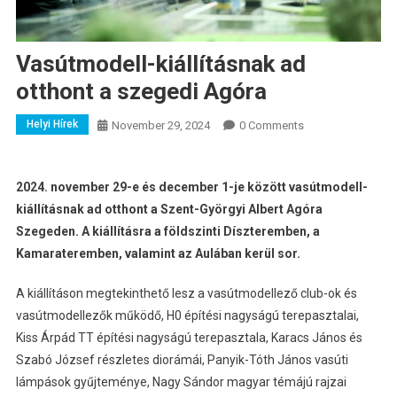
Vasútmodell-kiállításnak ad
otthont a szegedi Agóra
Helyi Hírek
November 29, 2024
0 Comments
2024. november 29-e és december 1-je között vasútmodell-
kiállításnak ad otthont a Szent-Györgyi Albert Agóra
Szegeden. A kiállításra a földszinti Díszteremben, a
Kamarateremben, valamint az Aulában kerül sor.
A kiállításon megtekinthető lesz a vasútmodellező club-ok és
vasútmodellezők működő, H0 építési nagyságú terepasztalai,
Kiss Árpád TT építési nagyságú terepasztala, Karacs János és
Szabó József részletes diorámái, Panyik-Tóth János vasúti
lámpások gyűjteménye, Nagy Sándor magyar témájú rajzai