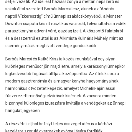
séfjei vezetik. Az idei est háziasszonya a méltán népszerű és
sokak által szeretett Borbás Marcsi lesz, akinek az “András
naptól Vízkeresztig” című ünnepi szakácskönyvéből, a Monster
Downton csapata készít rusztikus vacsorát, felvonultatva a vidéki
parasztkonyha advent váró, gazdag ízeit. A köszöntő falatokról
és a desszertről ezúttal is az Alkimista Kulináris Műhely, mint az
esemény másik meghívott vendége gondoskodik.
Borbás Marcsi és Katkó Kriszta közös munkájával egy olyan
különleges menüsor jön majd létre, amely a karácsonyi ünnepkör
legkedvesebb fogásait állítja a középpontba. Az ételek sora a
modern gasztronómia és a magyar konyha hagyományainak
harmonikus ötvözetét képezik, amelyet Michelin-ajánlással
fűszerezett minőségi elvárások kísérnek. A vacsora minden
bizonnyal különleges ízutazásra invitálja a vendégeket az ünnepi
hangulat jegyében.
A részvételi díjból befolyt teljes összeget idén is a kórházi
kezelésre szoruló gyermekek gyógyulására fordítják.