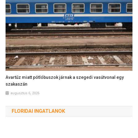
Avartűz miatt pótlóbuszok járnak a szegedi vasútvonal egy
szakaszán
augusztus 6, 2026
FLORIDAI INGATLANOK