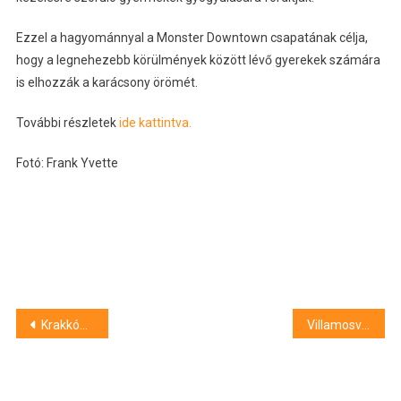
Ezzel a hagyománnyal a Monster Downtown csapatának célja,
hogy a legnehezebb körülmények között lévő gyerekek számára
is elhozzák a karácsony örömét.
További részletek
ide kattintva.
Fotó: Frank Yvette
Bejegyzés
Krakkóban mutatják be a Nobel-díjas Krausz Ferencről szóló dokumentumfilmet
Villamosvezető nélkül indult el egy villamos Aradon
navigáció