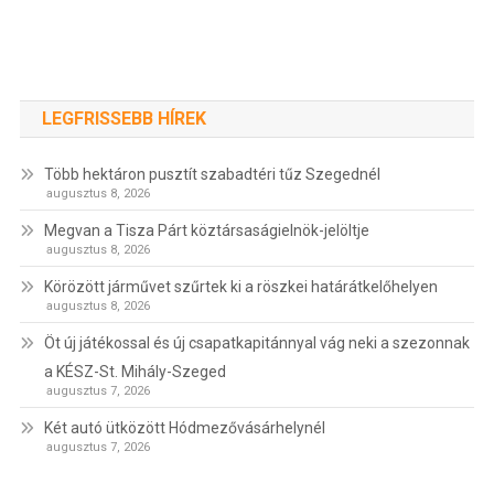
LEGFRISSEBB HÍREK
Több hektáron pusztít szabadtéri tűz Szegednél
augusztus 8, 2026
Megvan a Tisza Párt köztársaságielnök-jelöltje
augusztus 8, 2026
Körözött járművet szűrtek ki a röszkei határátkelőhelyen
augusztus 8, 2026
Öt új játékossal és új csapatkapitánnyal vág neki a szezonnak
a KÉSZ-St. Mihály-Szeged
augusztus 7, 2026
Két autó ütközött Hódmezővásárhelynél
augusztus 7, 2026