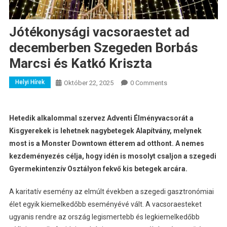
Jótékonysági vacsoraestet ad
decemberben Szegeden Borbás
Marcsi és Katkó Kriszta
Helyi Hírek
Október 22, 2025
0 Comments
Hetedik alkalommal szervez Adventi Élményvacsorát a
Kisgyerekek is lehetnek nagybetegek Alapítvány, melynek
most is a Monster Downtown étterem ad otthont. A nemes
kezdeményezés célja, hogy idén is mosolyt csaljon a szegedi
Gyermekintenzív Osztályon fekvő kis betegek arcára.
A karitatív esemény az elmúlt években a szegedi gasztronómiai
élet egyik kiemelkedőbb eseményévé vált. A vacsoraesteket
ugyanis rendre az ország legismertebb és legkiemelkedőbb