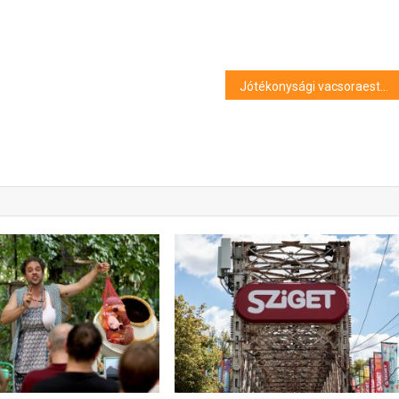
Jótékonysági vacsoraestet ad decemberben Szegeden Borbás Marcsi és Katkó Kriszta