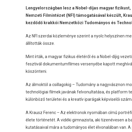
Lengyelországban lesz a Nobel-díjas magyar fizikust
Nemzeti Filmintézet (NFI) támogatásával készült, Kra
kezdődő krakkói Nemzetközi Tudományos és Technológ
Az NFI szerdai közleménye szerint a nyolc helyszínen m
állították össze.
Mint írták, a magyar fizikus életéről és a Nobel-díjig vez
fesztivál dokumentumfilmes versenyébe kapott meghívá
köszönteni.
Az álmoktól a csillagokig – Tudomány a nagyvásznon mo
technológiai filmek javának felvonultatása, és platform 
különböző területei és a kreatív iparágak képviselői szá
A Krausz Ferenc – Az elektronok nyomában című portréfil
élete történetét. A vidéki gimnazista, aki tizenévesen a 
kutatásaival mára a tudományos élet élvonalában van. A p