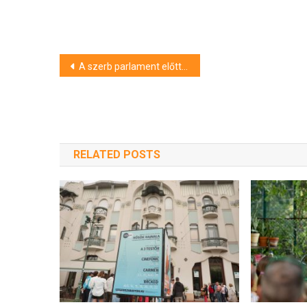
Bejegyzés
A szerb parlament előtt lövöldözött egy férfi
navigáció
RELATED POSTS