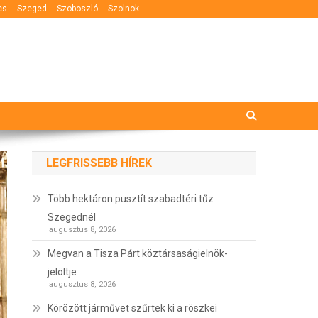
cs
Szeged
Szoboszló
Szolnok
LEGFRISSEBB HÍREK
Több hektáron pusztít szabadtéri tűz
Szegednél
augusztus 8, 2026
Megvan a Tisza Párt köztársaságielnök-
jelöltje
augusztus 8, 2026
Körözött járművet szűrtek ki a röszkei