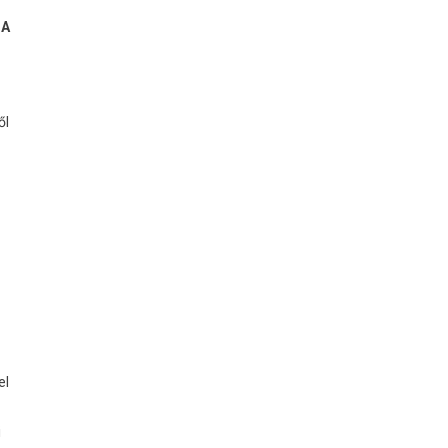
 A
ől
el
i