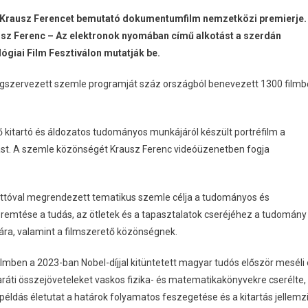
, Krausz Ferencet bemutató dokumentumfilm nemzetközi premierje.
usz Ferenc – Az elektronok nyomában című alkotást a szerdán
iai Film Fesztiválon mutatják be.
egszervezett szemle programját száz országból benevezett 1300 filmb
ető kitartó és áldozatos tudományos munkájáról készült portréfilm a
st. A szemle közönségét Krausz Ferenc videóüzenetben fogja
ttóval megrendezett tematikus szemle célja a tudományos és
teremtése a tudás, az ötletek és a tapasztalatok cseréjéhez a tudomány
mára, valamint a filmszerető közönségnek.
mben a 2023-ban Nobel-díjjal kitüntetett magyar tudós először meséli 
baráti összejöveteleket vaskos fizika- és matematikakönyvekre cserélte,
éldás életutat a határok folyamatos feszegetése és a kitartás jellemz