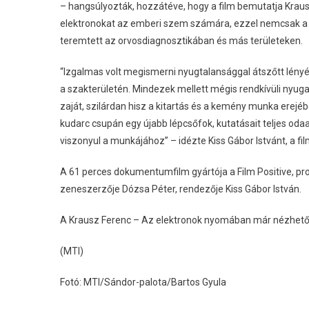
– hangsúlyozták, hozzátéve, hogy a film bemutatja Kraus
elektronokat az emberi szem számára, ezzel nemcsak a 
teremtett az orvosdiagnosztikában és más területeken.
“Izgalmas volt megismerni nyugtalansággal átszőtt lényé
a szakterületén. Mindezek mellett mégis rendkívüli nyuga
zaját, szilárdan hisz a kitartás és a kemény munka erej
kudarc csupán egy újabb lépcsőfok, kutatásait teljes odaad
viszonyul a munkájához” – idézte Kiss Gábor Istvánt, a f
A 61 perces dokumentumfilm gyártója a Film Positive, pr
zeneszerzője Dózsa Péter, rendezője Kiss Gábor István.
A Krausz Ferenc – Az elektronok nyomában már nézhető a
(MTI)
Fotó: MTI/Sándor-palota/Bartos Gyula