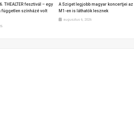
36. THEALTER fesztivál – egy
A Sziget legjobb magyar koncertjei az
a független színházé volt
M1-en is láthatók lesznek
augusztus 6, 2026
26