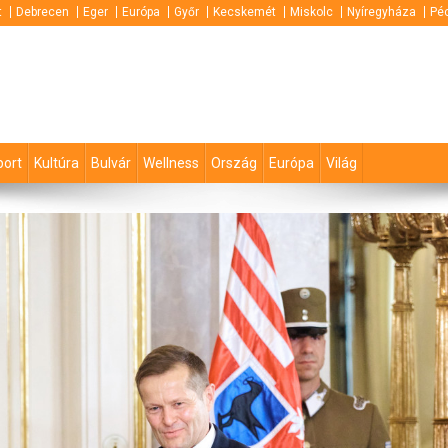
t
Debrecen
Eger
Európa
Győr
Kecskemét
Miskolc
Nyíregyháza
Pé
port
Kultúra
Bulvár
Wellness
Ország
Európa
Világ