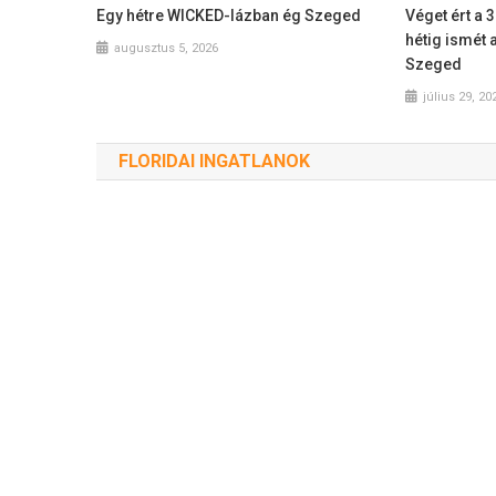
Egy hétre WICKED-lázban ég Szeged
Véget ért a 
hétig ismét 
augusztus 5, 2026
Szeged
július 29, 20
FLORIDAI INGATLANOK