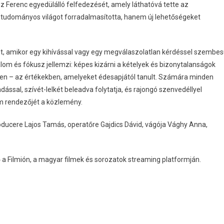
z Ferenc egyedülálló felfedezését, amely láthatóvá tette az
tudományos világot forradalmasította, hanem új lehetőségeket
t, amikor egy kihívással vagy egy megválaszolatlan kérdéssel szembes
lom és fókusz jellemzi: képes kizárni a kételyek és bizonytalanságok
ében – az értékekben, amelyeket édesapjától tanult. Számára minden
ással, szívét-lelkét beleadva folytatja, és rajongó szenvedéllyel
ilm rendezőjét a közlemény.
oducere Lajos Tamás, operatőre Gajdics Dávid, vágója Vághy Anna,
 Filmión, a magyar filmek és sorozatok streaming platformján.