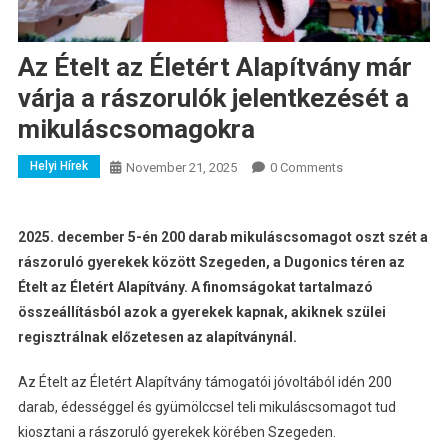
Az Ételt az Életért Alapítvány már
várja a rászorulók jelentkezését a
mikuláscsomagokra
Helyi Hírek
November 21, 2025
0 Comments
2025. december 5-én 200 darab mikuláscsomagot oszt szét a
rászoruló gyerekek között Szegeden, a Dugonics téren az
Ételt az Életért Alapítvány. A finomságokat tartalmazó
összeállításból azok a gyerekek kapnak, akiknek szülei
regisztrálnak előzetesen az alapítványnál.
Az Ételt az Életért Alapítvány támogatói jóvoltából idén 200
darab, édességgel és gyümölccsel teli mikuláscsomagot tud
kiosztani a rászoruló gyerekek körében Szegeden.