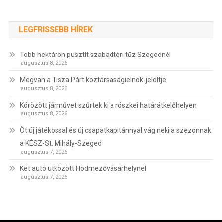
LEGFRISSEBB HÍREK
Több hektáron pusztít szabadtéri tűz Szegednél
augusztus 8, 2026
Megvan a Tisza Párt köztársaságielnök-jelöltje
augusztus 8, 2026
Körözött járművet szűrtek ki a röszkei határátkelőhelyen
augusztus 8, 2026
Öt új játékossal és új csapatkapitánnyal vág neki a szezonnak
a KÉSZ-St. Mihály-Szeged
augusztus 7, 2026
Két autó ütközött Hódmezővásárhelynél
augusztus 7, 2026