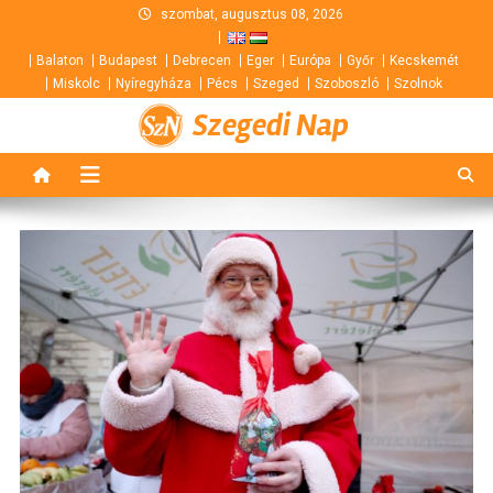
Skip
szombat, augusztus 08, 2026
to
Balaton
Budapest
Debrecen
Eger
Európa
Győr
Kecskemét
content
Miskolc
Nyíregyháza
Pécs
Szeged
Szoboszló
Szolnok
Szegedi Nap