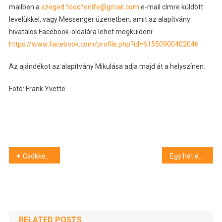
mailben a
szeged.foodforlife@gmail.com
e-mail címre küldött
levelükkel, vagy Messenger üzenetben, amit az alapítvány
hivatalos Facebook-oldalára lehet megküldeni:
https://www.facebook.com/profile.php?id=61550900402046
Az ajándékot az alapítvány Mikulása adja majd át a helyszínen.
Fotó: Frank Yvette
Bejegyzés
Csökken a benzin ára
Egy hét és elstartol Szegeden a Karácsonyi Hetek Ünnepségsorozat
navigáció
RELATED POSTS