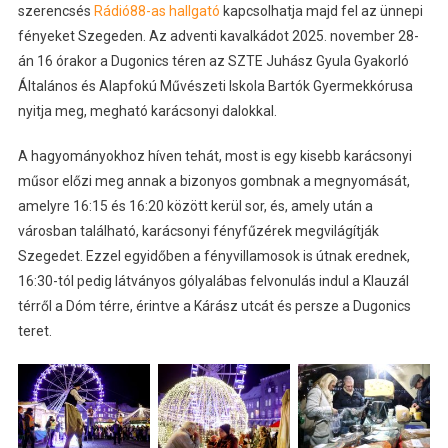
szerencsés
Rádió88-as hallgató
kapcsolhatja majd fel az ünnepi
fényeket Szegeden. Az adventi kavalkádot 2025. november 28-
án 16 órakor a Dugonics téren
az SZTE Juhász Gyula Gyakorló
Általános és Alapfokú Művészeti Iskola Bartók Gyermekkórusa
nyitja meg, megható karácsonyi dalokkal.
A hagyományokhoz híven tehát, most is egy kisebb k
arácsonyi
műsor előzi meg annak a bizonyos gombnak a megnyomását,
amelyre 16:15 és 16:20 között kerül sor, és, amely után a
városban található, karácsonyi fényfűzérek megvilágítják
Szegedet. Ezzel egyidőben a fényvillamosok is útnak erednek,
16:30-tól pedig
látványos gólyalábas felvonulás indul a Klauzál
térről a Dóm térre, érintve a Kárász utcát és persze a Dugonics
teret.