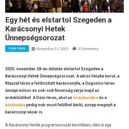
Egy hét és elstartol Szegeden a
Karácsonyi Hetek
Ünnepségsorozat
Helyi Hírek
November 21, 2025
0 Comments
2025. november 28-án délután elstartol Szegeden a
Karácsonyi Hetek Ünnepségsorozat. A város fénybe borul, a
Klauzál téren a feldíszített karácsonyfa, a Dugonics téren
ünnepi műsor és sok-sok finomság várja majd az
érdeklődőket. A Dóm téren, ahol az
óriáskerékre
és a
körhintára
pedig már most felülhet bárki, aznap megnyit a
karácsonyi vásár is.
A Karácsonyi Hetek programsorozat keretében, idén is egy