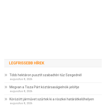
LEGFRISSEBB HÍREK
Több hektáron pusztít szabadtéri tűz Szegednél
augusztus 8, 2026
Megvan a Tisza Párt köztársaságielnök-jelöltje
augusztus 8, 2026
Körözött járművet szűrtek ki a röszkei határátkelőhelyen
augusztus 8, 2026