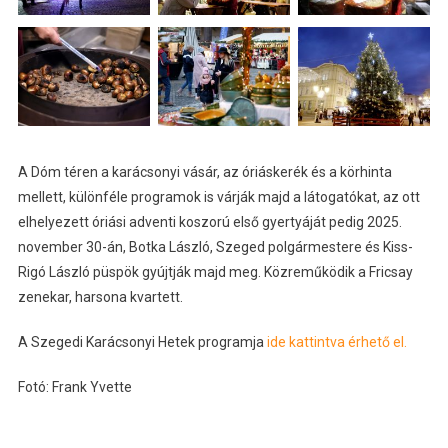
A Dóm téren a karácsonyi vásár, az óriáskerék és a körhinta
mellett, különféle programok is várják majd a látogatókat, az ott
elhelyezett óriási adventi koszorú első gyertyáját pedig 2025.
november 30-án,
Botka László, Szeged polgármestere és Kiss-
Rigó László püspök gyújtják majd meg. Közreműködik a Fricsay
zenekar, harsona kvartett.
A Szegedi Karácsonyi Hetek programj
a
ide kattintva érhető el.
Fotó: Frank Yvette