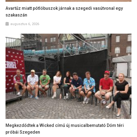
Avartűz miatt pótlóbuszok járnak a szegedi vasútvonal egy
szakaszán
augusztus 6, 2026
Megkezdődtek a Wicked című új musicalbemutató Dóm téri
próbái Szegeden