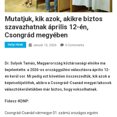
Mutatjuk, kik azok, akikre biztos
szavazhatnak április 12-én,
Csongrád megyében
Helyi Hírek
Január 13, 2026
0 Comments
Dr. Sulyok Tamás, Magyarország köztársasági elnöke ma
bejelentette: a 2026-os országgyűlési választásra április 12-
én kerül sor. Mi pedig ezt követően összeszedtük, kik azok a
képviselőjelöltek, akikre a Csongrád-Csanád megyei lakosok
választókerületükben már biztos, hogy voksolhatnak.
Fidesz-KDNP:
Csongrád-Csanád vármegye 01. számú országos egyéni