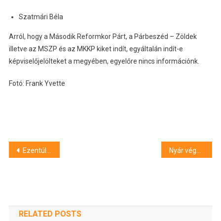
Szatmári Béla
Arról, hogy a Második Reformkor Párt, a Párbeszéd – Zöldek
illetve az MSZP és az MKKP kiket indít, egyáltalán indít-e
képviselőjelölteket a megyében, egyelőre nincs információnk.
Fotó: Frank Yvette
Bejegyzés
Ezentúl két új csúcstechnológiás munkagép tisztítja Szegeden a Belvárost
Nyár végére teljesen átalakul az 5-ös számú főút Szegeden
navigáció
RELATED POSTS