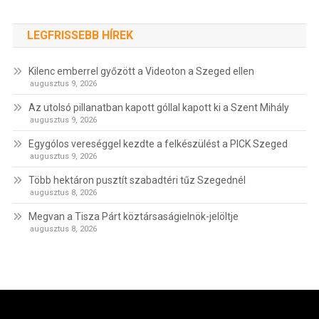
LEGFRISSEBB HÍREK
Kilenc emberrel győzött a Videoton a Szeged ellen
augusztus 9, 2026
Az utolsó pillanatban kapott góllal kapott ki a Szent Mihály
augusztus 9, 2026
Egygólos vereséggel kezdte a felkészülést a PICK Szeged
augusztus 9, 2026
Több hektáron pusztít szabadtéri tűz Szegednél
augusztus 8, 2026
Megvan a Tisza Párt köztársaságielnök-jelöltje
augusztus 8, 2026