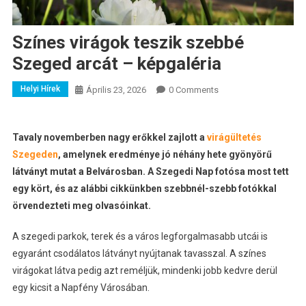
Színes virágok teszik szebbé
Szeged arcát – képgaléria
Helyi Hírek
Április 23, 2026
0 Comments
Tavaly novemberben nagy erőkkel zajlott a
virágültetés
Szegeden
, amelynek eredménye jó néhány hete gyönyörű
látványt mutat a Belvárosban. A Szegedi Nap fotósa most tett
egy kört, és az alábbi cikkünkben szebbnél-szebb fotókkal
örvendezteti meg olvasóinkat.
A szegedi parkok, terek és a város legforgalmasabb utcái is
egyaránt csodálatos látványt nyújtanak tavasszal. A színes
virágokat látva pedig azt reméljük, mindenki jobb kedvre derül
egy kicsit a Napfény Városában.