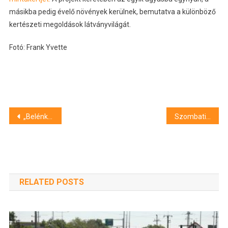
másikba pedig évelő növények kerülnek, bemutatva a különböző
kertészeti megoldások látványvilágát.
Fotó: Frank Yvette
Bejegyzés
„Belénk bújik és velünk marad” – Megkoszorúzták Janikovszky Éva szegedi szülőházát
Szombatig tavaszias idő várható, a vasárnap azonban hidegfrontot és lehűlést hoz
navigáció
RELATED POSTS