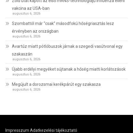
Zöld utat kapott az első mRNS-technológiájú influenza elleni
vakcina az USA-ban
augusztus 6, 2026
Szombattól már “csak” másodfokú hőségriasztás lesz
érvényben az országban
augusztus 6, 2026
Avartűz miatt pótlóbuszok járnak a szegedi vasútvonal egy
szakaszán
augusztus 6, 2026
Újabb erdélyi megyéket sújtanak a hőség miatti korlátozások
augusztus 6, 2026
Megújult a dorozsmai kerékpárút egy szakasza
augusztus 6, 2026
Impresszum
Adatkezelési tájékoztató