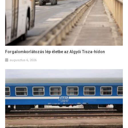
Forgalomkorlátozás lép életbe az Algyői Tisza-hídon
augusztus 6, 2026