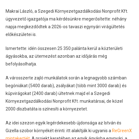
Makrai László, a Szegedi Környezetgazdálkodási Nonprofit Kft.
ügyvezető igazgatója ma kérdésünkre megerősítette: néhány
napja megkezdődtek a 2026-os tavaszi egynyári virágültetés
előkészületei is.
Ismertette: idén összesen 25 350 palánta kerül a közterületi
ágyásokba, az ütemezést azonban az időjárás még
befolyásolhatja.
A városszerte zajló munkálatok során a legnagyobb számban
begóniákat (5400 darab), zsályákat (több mint 3000 darab) és
kúpvirágokat (2400 darab) ültetnek majd el a Szegedi
Környezetgazdálkodási Nonprofit Kft. munkatársai, de közel
2000 díszbatáta is színesíti a környezetet.
Az idei szezon egyik legérdekesebb újdonsága az István és
Gizella szobor környékét érinti: itt alakítják ki ugyanis a
ReGreenX
mintakertjét.
A projekt keretében az egyik ágyásba egynyári, a