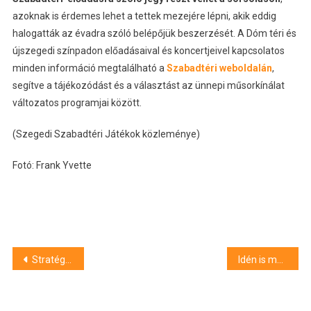
azoknak is érdemes lehet a tettek mezejére lépni, akik eddig
halogatták az évadra szóló belépőjük beszerzését. A Dóm téri és
újszegedi színpadon előadásaival és koncertjeivel kapcsolatos
minden információ megtalálható a
Szabadtéri weboldalán
,
segítve a tájékozódást és a választást az ünnepi műsorkínálat
változatos programjai között.
(Szegedi Szabadtéri Játékok közleménye)
Fotó: Frank Yvette
Bejegyzés
Stratégiai együttműködést kötött az SZTE Mérnöki Kar és a Szegedi SZC Kőrösy József Közgazdasági Technikum
Idén is megrendezik a Szegedi Nyári Akadémiát az SZTE Bartók Béla Művészeti Karon
navigáció