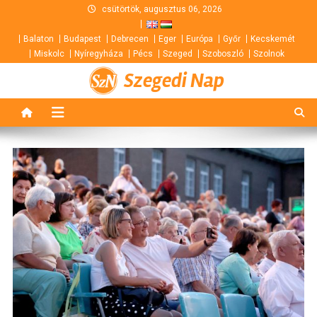
Skip
csütörtök, augusztus 06, 2026
to
Balaton
Budapest
Debrecen
Eger
Európa
Győr
Kecskemét
content
Miskolc
Nyíregyháza
Pécs
Szeged
Szoboszló
Szolnok
Szegedi Nap