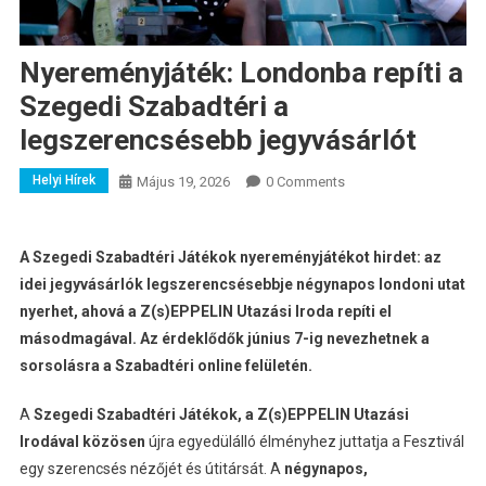
Nyereményjáték: Londonba repíti a
Szegedi Szabadtéri a
legszerencsésebb jegyvásárlót
Helyi Hírek
Május 19, 2026
0 Comments
A Szegedi Szabadtéri Játékok nyereményjátékot hirdet: az
idei jegyvásárlók legszerencsésebbje négynapos londoni utat
nyerhet, ahová a Z(s)EPPELIN Utazási Iroda repíti el
másodmagával. Az érdeklődők június 7-ig nevezhetnek a
sorsolásra a Szabadtéri online felületén.
A
Szegedi Szabadtéri Játékok, a Z(s)EPPELIN Utazási
Irodával közösen
újra egyedülálló élményhez juttatja a Fesztivál
egy szerencsés nézőjét és útitársát. A
négynapos,