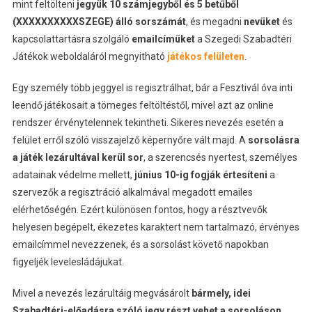
mint feltölteni
jegyük 10 számjegyből és 5 betűből
(XXXXXXXXXXSZEGE) álló sorszámát
, és megadni
nevüket
és
kapcsolattartásra szolgáló
emailcímüket
a Szegedi Szabadtéri
Játékok weboldaláról megnyitható
játékos felületen
.
Egy személy több jeggyel is regisztrálhat, bár a Fesztivál óva inti
leendő játékosait a tömeges feltöltéstől, mivel azt az online
rendszer érvénytelennek tekintheti. Sikeres nevezés esetén a
felület erről szóló visszajelző képernyőre vált majd. A
sorsolásra
a játék lezárultával kerül sor
, a szerencsés nyertest, személyes
adatainak védelme mellett,
június 10-ig fogják értesíteni
a
szervezők a regisztráció alkalmával megadott emailes
elérhetőségén. Ezért különösen fontos, hogy a résztvevők
helyesen begépelt, ékezetes karaktert nem tartalmazó, érvényes
emailcímmel nevezzenek, és a sorsolást követő napokban
figyeljék levelesládájukat.
Mivel a nevezés lezárultáig megvásárolt
bármely, idei
Szabadtéri-előadásra szóló jegy részt vehet a sorsoláson
,