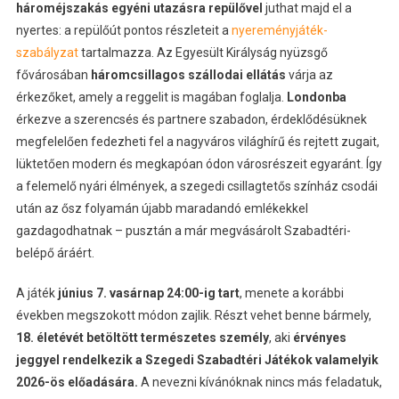
hároméjszakás egyéni utazásra
repülővel
juthat majd el a
nyertes: a repülőút pontos részleteit a
nyereményjáték-
szabályzat
tartalmazza. Az Egyesült Királyság nyüzsgő
fővárosában
háromcsillagos szállodai ellátás
várja az
érkezőket, amely a reggelit is magában foglalja.
Londonba
érkezve a szerencsés és partnere szabadon, érdeklődésüknek
megfelelően fedezheti fel a nagyváros világhírű és rejtett zugait,
lüktetően modern és megkapóan ódon városrészeit egyaránt. Így
a felemelő nyári élmények, a szegedi csillagtetős színház csodái
után az ősz folyamán újabb maradandó emlékekkel
gazdagodhatnak – pusztán a már megvásárolt Szabadtéri-
belépő áráért.
A játék
június 7. vasárnap 24:00-ig tart
, menete a korábbi
években megszokott módon zajlik. Részt vehet benne bármely,
18. életévét betöltött természetes személy
, aki
érvényes
jeggyel rendelkezik a Szegedi Szabadtéri Játékok valamelyik
2026-ös előadására.
A nevezni kívánóknak nincs más feladatuk,