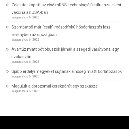
Zöld utat kapott az első mRNS-technológiájú influenza elleni
vakcina az USA-ban
augusztus 6, 2026
Szombattól már “csak” másodfokú hőségriasztás lesz
érvényben az országban
augusztus 6, 2026
Avartűz miatt pótlóbuszok járnak a szegedi vasútvonal egy
szakaszán
augusztus 6, 2026
Újabb erdélyi megyéket sújtanak a hőség miatti korlátozások
augusztus 6, 2026
Megújult a dorozsmai kerékpárút egy szakasza
augusztus 6, 2026