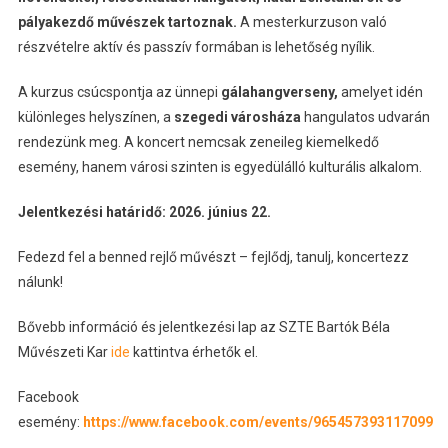
pályakezdő művészek tartoznak.
A mesterkurzuson való
részvételre aktív és passzív formában is lehetőség nyílik.
A kurzus csúcspontja az ünnepi
gálahangverseny,
amelyet idén
különleges helyszínen, a
szegedi városháza
hangulatos udvarán
rendezünk meg. A koncert nemcsak zeneileg kiemelkedő
esemény, hanem városi szinten is egyedülálló kulturális alkalom.
Jelentkezési határidő: 2026. június 22.
Fedezd fel a benned rejlő művészt – fejlődj, tanulj, koncertezz
nálunk!
Bővebb információ és jelentkezési lap az SZTE Bartók Béla
Művészeti Kar
ide
kattintva érhetők el.
Facebook
esemény:
https://www.facebook.com/events/965457393117099