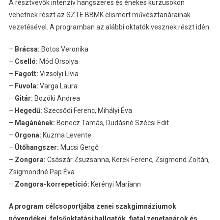
A résztvevők intenzív hangszeres és énekes kurzusokon
vehetnek részt az SZTE BBMK elismert művésztanárainak
vezetésével. A programban az alábbi oktatók vesznek részt idén:
–
Brácsa:
Botos Veronika
–
Cselló:
Mód Orsolya
–
Fagott:
Vizsolyi Lívia
–
Fuvola:
Varga Laura
–
Gitár:
Bozóki Andrea
–
Hegedű:
Szecsődi Ferenc, Mihályi Éva
–
Magánének:
Bonecz Tamás, Dudásné Szécsi Edit
–
Orgona:
Kuzma Levente
–
Ütőhangszer:
Mucsi Gergő
–
Zongora:
Császár Zsuzsanna, Kerek Ferenc, Zsigmond Zoltán,
Zsigmondné Pap Éva
–
Zongora-korrepetíció:
Kerényi Mariann
A program célcsoportjába zenei szakgimnáziumok
növendékei, felsőoktatási hallgatók, fiatal zenetanárok és