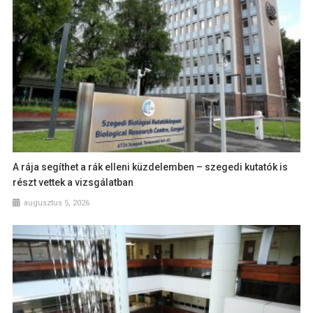
A rája segíthet a rák elleni küzdelemben – szegedi kutatók is
részt vettek a vizsgálatban
augusztus 5, 2026