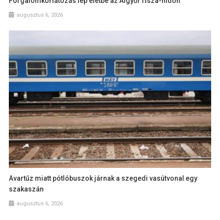
Forgalomkorlátozás lép életbe az Algyői Tisza-hídon
augusztus 6, 2026
Avartűz miatt pótlóbuszok járnak a szegedi vasútvonal egy
szakaszán
augusztus 6, 2026