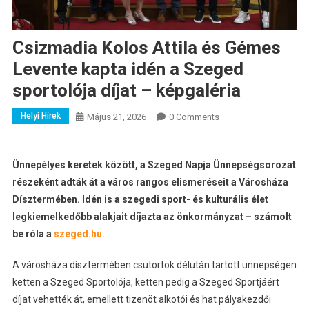
Csizmadia Kolos Attila és Gémes
Levente kapta idén a Szeged
sportolója díjat – képgaléria
Helyi Hírek
Május 21, 2026
0 Comments
Ünnepélyes keretek között, a Szeged Napja Ünnepségsorozat
részeként adták át a város rangos elismeréseit a Városháza
Dísztermében. Idén is a szegedi sport- és kulturális élet
legkiemelkedőbb alakjait díjazta az önkormányzat – számolt
be róla a
szeged.hu.
A városháza dísztermében csütörtök délután tartott ünnepségen
ketten a Szeged Sportolója, ketten pedig a Szeged Sportjáért
díjat vehették át, emellett tizenöt alkotói és hat pályakezdői