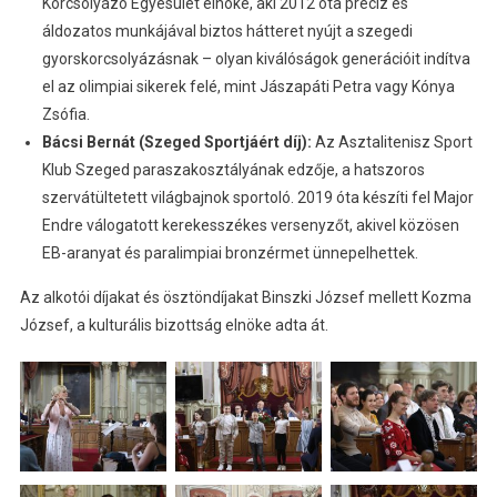
Korcsolyázó Egyesület elnöke, aki 2012 óta precíz és
áldozatos munkájával biztos hátteret nyújt a szegedi
gyorskorcsolyázásnak – olyan kiválóságok generációit indítva
el az olimpiai sikerek felé, mint Jászapáti Petra vagy Kónya
Zsófia.
Bácsi Bernát (Szeged Sportjáért díj):
Az Asztalitenisz Sport
Klub Szeged paraszakosztályának edzője, a hatszoros
szervátültetett világbajnok sportoló. 2019 óta készíti fel Major
Endre válogatott kerekesszékes versenyzőt, akivel közösen
EB-aranyat és paralimpiai bronzérmet ünnepelhettek.
Az alkotói díjakat és ösztöndíjakat Binszki József mellett Kozma
József, a kulturális bizottság elnöke adta át.