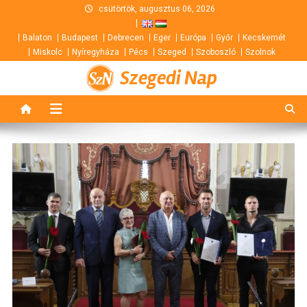
Skip
csütörtök, augusztus 06, 2026
to
Balaton
Budapest
Debrecen
Eger
Európa
Győr
Kecskemét
content
Miskolc
Nyíregyháza
Pécs
Szeged
Szoboszló
Szolnok
Szegedi Nap