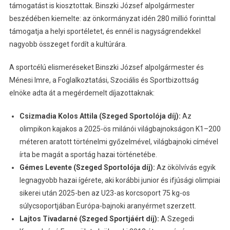
támogatást is kiosztottak. Binszki József alpolgármester
beszédében kiemelte: az önkormányzat idén 280 millió forinttal
támogatja a helyi sportéletet, és ennél is nagyságrendekkel
nagyobb összeget fordít a kultúrára.
A sportcélú elismeréseket Binszki József alpolgármester és
Ménesi Imre, a Foglalkoztatási, Szociális és Sportbizottság
elnöke adta át a megérdemelt díjazottaknak:
Csizmadia Kolos Attila (Szeged Sportolója díj):
Az
olimpikon kajakos a 2025-ös milánói világbajnokságon K1–200
méteren aratott történelmi győzelmével, világbajnoki címével
írta be magát a sportág hazai történetébe.
Gémes Levente (Szeged Sportolója díj):
Az ökölvívás egyik
legnagyobb hazai ígérete, aki korábbi junior és ifjúsági olimpiai
sikerei után 2025-ben az U23-as korcsoport 75 kg-os
súlycsoportjában Európa-bajnoki aranyérmet szerzett.
Lajtos Tivadarné (Szeged Sportjáért díj):
A Szegedi