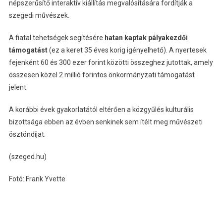
népszerűsítő interaktív kiállítás megvalósítására fordítják a
szegedi művészek.
A fiatal tehetségek segítésére
hatan kaptak pályakezdői
támogatást
(ez a keret 35 éves korig igényelhető). A nyertesek
fejenként 60 és 300 ezer forint közötti összeghez jutottak, amely
összesen közel 2 millió forintos önkormányzati támogatást
jelent.
A korábbi évek gyakorlatától eltérően a közgyűlés kulturális
bizottsága ebben az évben senkinek sem ítélt meg művészeti
ösztöndíjat.
(szeged.hu)
Fotó: Frank Yvette