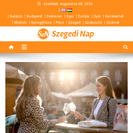
Skip
szombat, augusztus 08, 2026
to
Balaton
Budapest
Debrecen
Eger
Európa
Győr
Kecskemét
content
Miskolc
Nyíregyháza
Pécs
Szeged
Szoboszló
Szolnok
Szegedi Nap