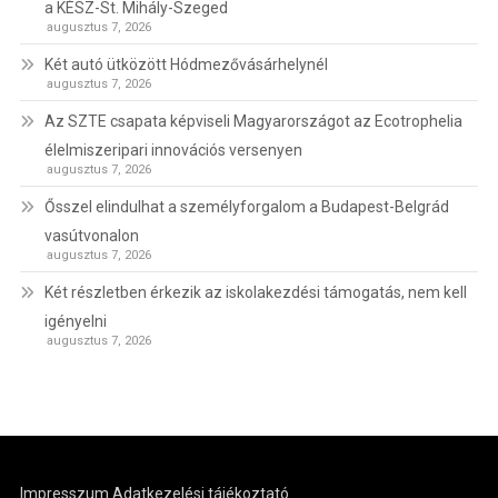
a KÉSZ-St. Mihály-Szeged
augusztus 7, 2026
Két autó ütközött Hódmezővásárhelynél
augusztus 7, 2026
Az SZTE csapata képviseli Magyarországot az Ecotrophelia
élelmiszeripari innovációs versenyen
augusztus 7, 2026
Ősszel elindulhat a személyforgalom a Budapest-Belgrád
vasútvonalon
augusztus 7, 2026
Két részletben érkezik az iskolakezdési támogatás, nem kell
igényelni
augusztus 7, 2026
Impresszum
Adatkezelési tájékoztató