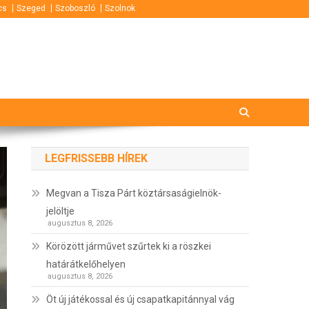
cs
Szeged
Szoboszló
Szolnok
LEGFRISSEBB HÍREK
Megvan a Tisza Párt köztársaságielnök-
jelöltje
augusztus 8, 2026
Körözött járművet szűrtek ki a röszkei
határátkelőhelyen
augusztus 8, 2026
Öt új játékossal és új csapatkapitánnyal vág