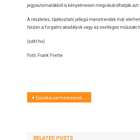
jegyautomatákból is kényelmesen megvásárolhatják azt.
A részletes, tájékoztató jellegű menetrendek már elérhe
hiszen a forgalmi akadályok vagy az esetleges műszaki h
(szkt.hu)
Fotó: Frank Yvette
Bejegyzés
Éjszakai permetezések kezdődnek Szegeden: mutatjuk a menetrendet és az óvintézkedéseket
navigáció
RELATED POSTS