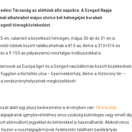
edési Társaság az előttünk álló napokra. A Szeged Napja
vál alkalmából május utolsó két hétvégéjén korabeli
 szegedi tömegközlekedést.
25-én, valamint a következő hétvégén, május 30-án és 31-én is
velői többek között találkozhatnak a 813-as, illetve a 313+314-es
és a 9-153-as pályaszámú nosztalgia-trolibuszokkal is.
villamosok az Európa liget és a Szeged vasútállomás között közlekednek
l függően a Körtöltés utca – Gyermekkórház, illetve a Víztorony tér –
ve a rendezvényhelyszínek megközelítését.
ozat alatt egy plusz kedvezmény is érvényben van:
18 óra után
algiajáratok igénybevételéhez sincs szükség különleges vagy emelt díj
tt előreváltott jegyekkel és bérletekkel is használhatók. Akiknél nincs
 hiszen a nosztalgiajárművek fedélzetén található bankkártyás