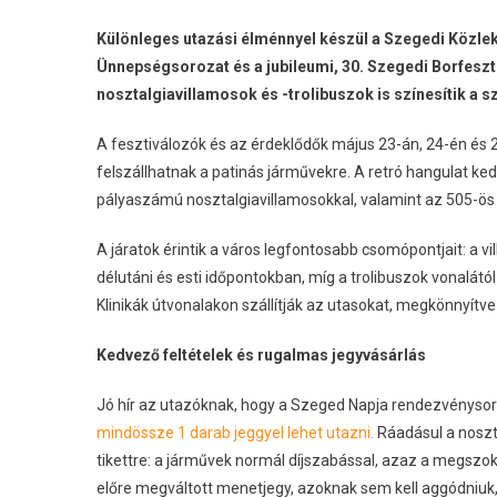
Különleges utazási élménnyel készül a Szegedi Közlek
Ünnepségsorozat és a jubileumi, 30. Szegedi Borfeszti
nosztalgiavillamosok és -trolibuszok is színesítik a
A fesztiválozók és az érdeklődők május 23-án, 24-én és 
felszállhatnak a patinás járművekre. A retró hangulat ked
pályaszámú nosztalgiavillamosokkal, valamint az 505-ös 
A járatok érintik a város legfontosabb csomópontjait: a 
délutáni és esti időpontokban, míg a trolibuszok vonalátó
Klinikák útvonalakon szállítják az utasokat, megkönnyít
Kedvező feltételek és rugalmas jegyvásárlás
Jó hír az utazóknak, hogy a Szeged Napja rendezvénysor
mindössze 1 darab jeggyel lehet utazni.
Ráadásul a noszt
tikettre: a járművek normál díjszabással, azaz a megszoko
előre megváltott menetjegy, azoknak sem kell aggódniuk,