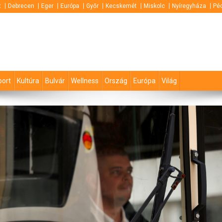
t
Debrecen
Eger
Európa
Győr
Kecskemét
Miskolc
Nyíregyháza
Pé
port
Kultúra
Bulvár
Wellness
Ország
Európa
Világ