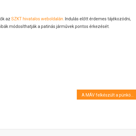
tők az
SZKT hivatalos weboldalán.
Indulás előtt érdemes tájékozódni,
ibák módosíthatják a patinás járművek pontos érkezését.
A MÁV felkészült a pünkösdi hosszú hétvégére