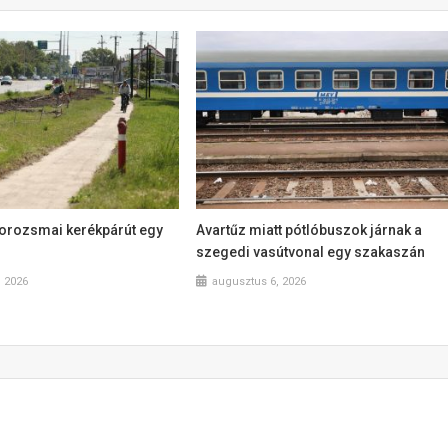
dorozsmai kerékpárút egy
Avartűz miatt pótlóbuszok járnak a
szegedi vasútvonal egy szakaszán
, 2026
augusztus 6, 2026