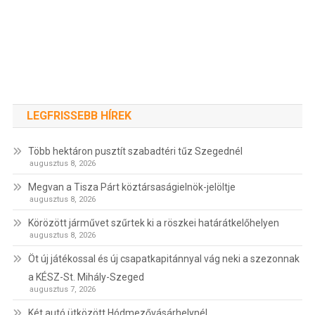
LEGFRISSEBB HÍREK
Több hektáron pusztít szabadtéri tűz Szegednél
augusztus 8, 2026
Megvan a Tisza Párt köztársaságielnök-jelöltje
augusztus 8, 2026
Körözött járművet szűrtek ki a röszkei határátkelőhelyen
augusztus 8, 2026
Öt új játékossal és új csapatkapitánnyal vág neki a szezonnak
a KÉSZ-St. Mihály-Szeged
augusztus 7, 2026
Két autó ütközött Hódmezővásárhelynél