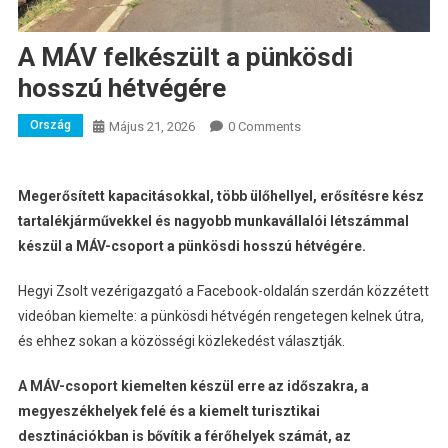
A MÁV felkészült a pünkösdi
hosszú hétvégére
Ország
Május 21, 2026
0 Comments
Megerősített kapacitásokkal, több ülőhellyel, erősítésre kész
tartalékjárművekkel és nagyobb munkavállalói létszámmal
készül a MÁV-csoport a pünkösdi hosszú hétvégére.
Hegyi Zsolt vezérigazgató a Facebook-oldalán szerdán közzétett
videóban kiemelte: a pünkösdi hétvégén rengetegen kelnek útra,
és ehhez sokan a közösségi közlekedést választják.
A MÁV-csoport kiemelten készül erre az időszakra, a
megyeszékhelyek felé és a kiemelt turisztikai
desztinációkban is bővítik a férőhelyek számát, az