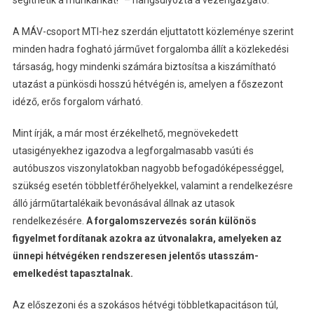
A MÁV-csoport MTI-hez szerdán eljuttatott közleménye szerint
minden hadra fogható járművet forgalomba állít a közlekedési
társaság, hogy mindenki számára biztosítsa a kiszámítható
utazást a pünkösdi hosszú hétvégén is, amelyen a főszezont
idéző, erős forgalom várható.
Mint írják, a már most érzékelhető, megnövekedett
utasigényekhez igazodva a legforgalmasabb vasúti és
autóbuszos viszonylatokban nagyobb befogadóképességgel,
szükség esetén többletférőhelyekkel, valamint a rendelkezésre
álló járműtartalékaik bevonásával állnak az utasok
rendelkezésére.
A forgalomszervezés során különös
figyelmet fordítanak azokra az útvonalakra, amelyeken az
ünnepi hétvégéken rendszeresen jelentős utasszám-
emelkedést tapasztalnak.
Az előszezoni és a szokásos hétvégi többletkapacitáson túl,