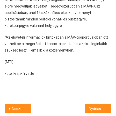
előre megváltják jegyeiket – legegyszerűbben a MÁVPlusz
applikációban, ahol 15 százalékos okoskedvezményt
biztosítanak minden belföldi vonat- és buszjegyre,
kerékpárjegyre valamint helyjegyre.
“Az elővételi információk birtokában a MÁV-csoport valóban ott
vetheti be a megerősített kapacitásokat, ahol azokra leginkább
szükség lesz” – emelik ki a közleményben.
(MTI)
Fotó: Frank Yvette
Bejegyzés
Nosztalgiajáratokkal is utazhatunk a Szeged Napja Ünnepségsorozat és a Borfesztivál ideje alatt
Nyárias idő várható a pünkösdi hosszú hétvégén