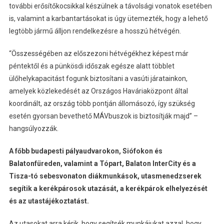
további erősítőkocsikkal készülnek a távolsági vonatok esetében
is, valamint a karbantartásokat is úgy ütemezték, hogy a lehető
legtöbb jármű álljon rendelkezésre a hosszú hétvégén.
“Összességében az előszezoni hétvégékhez képest már
péntektől és a pünkösdi időszak egésze alatt többlet
ülőhelykapacitást fogunk biztosítani a vasúti járatainkon,
amelyek közlekedését az Országos Haváriaközpont által
koordinált, az ország több pontján állomásozó, így szükség
esetén gyorsan bevethető MÁVbuszok is biztosítják majd” –
hangsúlyozzák.
A főbb budapesti pályaudvarokon, Siófokon és
Balatonfüreden, valamint a Tópart, Balaton InterCity és a
Tisza-tó sebesvonaton diákmunkások, utasmenedzserek
segítik a kerékpárosok utazását, a kerékpárok elhelyezését
és az utastájékoztatást.
Az utasokat arra kérik, hogy segítsék munkájukat azzal, hogy