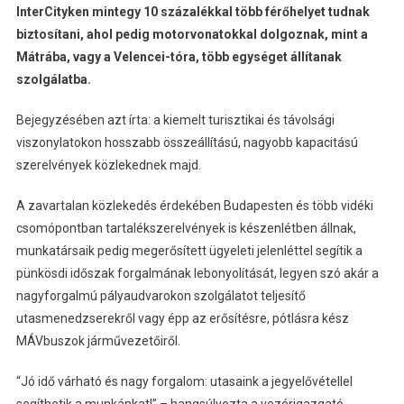
InterCityken mintegy 10 százalékkal több férőhelyet tudnak
biztosítani, ahol pedig motorvonatokkal dolgoznak, mint a
Mátrába, vagy a Velencei-tóra, több egységet állítanak
szolgálatba.
Bejegyzésében azt írta: a kiemelt turisztikai és távolsági
viszonylatokon hosszabb összeállítású, nagyobb kapacitású
szerelvények közlekednek majd.
A zavartalan közlekedés érdekében Budapesten és több vidéki
csomópontban tartalékszerelvények is készenlétben állnak,
munkatársaik pedig megerősített ügyeleti jelenléttel segítik a
pünkösdi időszak forgalmának lebonyolítását, legyen szó akár a
nagyforgalmú pályaudvarokon szolgálatot teljesítő
utasmenedzserekről vagy épp az erősítésre, pótlásra kész
MÁVbuszok járművezetőiről.
“Jó idő várható és nagy forgalom: utasaink a jegyelővétellel
segíthetik a munkánkat!” – hangsúlyozta a vezérigazgató.