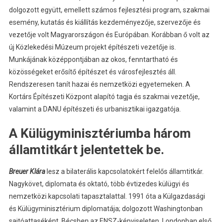
dolgozott együtt, emellett számos fejlesztési program, szakmai
esemény, kutatás és kiállítás kezdeményezője, szervezője és
vezetője volt Magyarországon és Európában. Korábban ő volt az
új Közlekedési Múzeum projekt építészeti vezetője is.
Munkájának középpontjában az okos, fenntartható és
közösségeket erősítő építészet és városfejlesztés áll.
Rendszeresen tanít hazai és nemzetközi egyetemeken. A
Kortárs Építészeti Központ alapító tagja és szakmai vezetője,
valamint a DANU építészeti és urbanisztikai igazgatója.
A Külügyminisztériumba három
államtitkárt jelentettek be.
Breuer Klára
lesz a bilaterális kapcsolatokért felelős államtitkár.
Nagykövet, diplomata és oktató, több évtizedes külügyi és
nemzetközi kapcsolati tapasztalattal. 1991 óta a Külgazdasági
és Külügyminisztérium diplomatája; dolgozott Washingtonban
sajtóattaséként, Bécsben az ENSZ-képviseleten, Londonban első