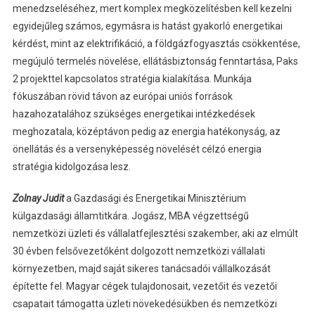
menedzseléséhez, mert komplex megközelítésben kell kezelni
egyidejűleg számos, egymásra is hatást gyakorló energetikai
kérdést, mint az elektrifikáció, a földgázfogyasztás csökkentése,
megújuló termelés növelése, ellátásbiztonság fenntartása, Paks
2 projekttel kapcsolatos stratégia kialakítása. Munkája
fókuszában rövid távon az európai uniós források
hazahozatalához szükséges energetikai intézkedések
meghozatala, középtávon pedig az energia hatékonyság, az
önellátás és a versenyképesség növelését célzó energia
stratégia kidolgozása lesz.
Zolnay Judit
a Gazdasági és Energetikai Minisztérium
külgazdasági államtitkára. Jogász, MBA végzettségű
nemzetközi üzleti és vállalatfejlesztési szakember, aki az elmúlt
30 évben felsővezetőként dolgozott nemzetközi vállalati
környezetben, majd saját sikeres tanácsadói vállalkozását
építette fel. Magyar cégek tulajdonosait, vezetőit és vezetői
csapatait támogatta üzleti növekedésükben és nemzetközi