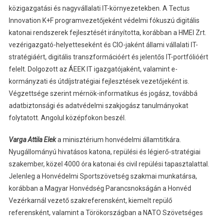
közigazgatási és nagyvállalati IT-környezetekben. A Tectus
Innovation K+F programvezetőjeként védelmi fókuszú digitális
katonai rendszerek fejlesztését irányította, korábban a HMEI Zrt.
vezérigazgató-helyetteseként és CIO-jaként állami vállalati IT-
stratégiáért, digitális transzformációért és jelentős IT-portfólióért
felelt. Dolgozott az ÁEEK IT igazgatójaként, valamint e-
kormányzati és útdíjstratégiai fejlesztések vezetőjeként is.
Végzettsége szerint mérnök-informatikus és jogász, továbbá
adatbiztonsági és adatvédelmi szakjogász tanulmányokat
folytatott. Angolul középfokon beszél.
Varga Attila Elek
a minisztérium honvédelmi államtitkára.
Nyugállományú hivatásos katona, repülési és légierő-stratégiai
szakember, közel 4000 óra katonai és civil repülési tapasztalattal.
Jelenleg a Honvédelmi Sportszövetség szakmai munkatársa,
korábban a Magyar Honvédség Parancsnokságán a Honvéd
Vezérkarnál vezető szakreferensként, kiemelt repülő
referensként, valamint a Törökországban a NATO Szövetséges