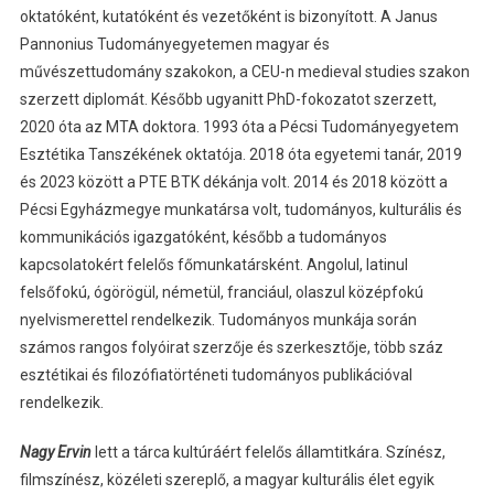
oktatóként, kutatóként és vezetőként is bizonyított. A Janus
Pannonius Tudományegyetemen magyar és
művészettudomány szakokon, a CEU-n medieval studies szakon
szerzett diplomát. Később ugyanitt PhD-fokozatot szerzett,
2020 óta az MTA doktora. 1993 óta a Pécsi Tudományegyetem
Esztétika Tanszékének oktatója. 2018 óta egyetemi tanár, 2019
és 2023 között a PTE BTK dékánja volt. 2014 és 2018 között a
Pécsi Egyházmegye munkatársa volt, tudományos, kulturális és
kommunikációs igazgatóként, később a tudományos
kapcsolatokért felelős főmunkatársként. Angolul, latinul
felsőfokú, ógörögül, németül, franciául, olaszul középfokú
nyelvismerettel rendelkezik. Tudományos munkája során
számos rangos folyóirat szerzője és szerkesztője, több száz
esztétikai és filozófiatörténeti tudományos publikációval
rendelkezik.
Nagy Ervin
lett a tárca kultúráért felelős államtitkára. Színész,
filmszínész, közéleti szereplő, a magyar kulturális élet egyik