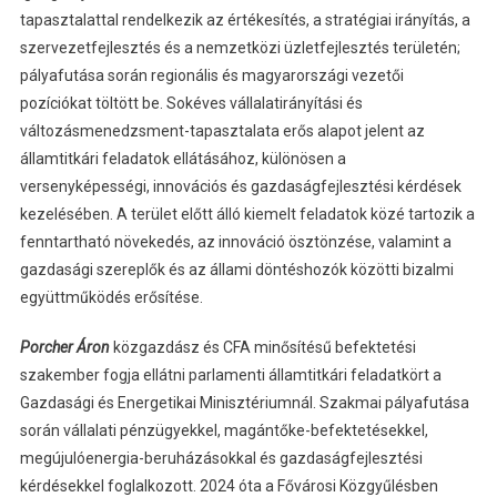
tapasztalattal rendelkezik az értékesítés, a stratégiai irányítás, a
szervezetfejlesztés és a nemzetközi üzletfejlesztés területén;
pályafutása során regionális és magyarországi vezetői
pozíciókat töltött be. Sokéves vállalatirányítási és
változásmenedzsment-tapasztalata erős alapot jelent az
államtitkári feladatok ellátásához, különösen a
versenyképességi, innovációs és gazdaságfejlesztési kérdések
kezelésében. A terület előtt álló kiemelt feladatok közé tartozik a
fenntartható növekedés, az innováció ösztönzése, valamint a
gazdasági szereplők és az állami döntéshozók közötti bizalmi
együttműködés erősítése.
Porcher Áron
közgazdász és CFA minősítésű befektetési
szakember fogja ellátni parlamenti államtitkári feladatkört a
Gazdasági és Energetikai Minisztériumnál. Szakmai pályafutása
során vállalati pénzügyekkel, magántőke-befektetésekkel,
megújulóenergia-beruházásokkal és gazdaságfejlesztési
kérdésekkel foglalkozott. 2024 óta a Fővárosi Közgyűlésben