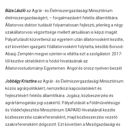
Búza László
az Agrár- és Élelmiszergazdasági Minisztérium
élelmiszergazdaságért, – forgalmazásért felelős államtitkára.
Állatorvos doktori tudását folyamatosan fejleszti, jelenleg a négy
szakállatorvosi végzettsége mellett aktuálisan is képzi magát.
Pályafutását közvetlenül az egyetem után állatorvosként kezdte,
ezt követően igazgató főállatorvosként folytatta, később Borsod-
Abaúj-Zemplén megyei szinten is ellátta ezt a szolgálatot. 2017-
től kezdve oktatóként is hódol hivatásának az
Állatorvostudományi Egyetemen. Angol és orosz nyelven beszél.
Jobbágy Krisztina
az Agrár- és Élelmiszergazdasági Minisztérium
közös agrárpolitikáért, nemzetközi kapcsolatokért és
fejlesztésért felelős államtitkára. Jogász, közbeszerzési és
agrártámogatási jogi szakértő. Pályafutását a Földművelésügyi
és Vidékfejlesztési Minisztérium SAPARD Hivatalánál kezdte
közbeszerzési szakreferensként, majd közbeszerzési vezető
szakreferensként dolgozott. Ezt követően a Mezőgazdasági és