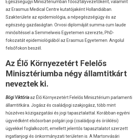
Egészségügyi Minisztériumban főosztályvezetőként, valamint
az Erasmus Medical Centre kutatójaként Hollandiában.
Szakterülete az epidemiológia, a népegészségügy és az
egészség-gazdaságtan. Orvosi diplomáját summa cum laude
minősítéssel a Semmelweis Egyetemen szerezte, PhD-
fokozatát epidemiológiából az Erasmus Egyetemen. Angolul
felsőfokon beszél.
Az Élő Környezetért Felelős
Minisztériumba négy államtitkárt
neveztek ki.
Bögi Viktória
az Élő Környezetért Felelős Minisztérium parlamenti
államtitkára. Jogász és családjogi szakjogász, több mint
húszéves közigazgatási és jogi tapasztalattal. Korábban egyéni
ügyvédként elsősorban polgári jogi (családjogi és öröklési)
ügyekkel foglalkozott, emellett jelentős tapasztalatot szerzett
ingatlanjogi és önkormányzati területen is. A Martonvásári