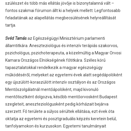
szülészet és több más ellátás jövője is bizonytalanná vált –
fontos szakmai fórumon állt ki a helyiek mellett. Legfontosabb
feladatának az alapellátás megbecsülésének helyreállítását
tartja.
Svéd Tamás
az Egészségügyi Minisztérium parlamenti
államtitkára. Aneszteziológus és intenzív terápiás szakorvos,
pszichológus, pszichoterapeuta, a közelmúltig a Magyar Orvosi
Kamara Országos Elnökségének főtitkára. Széles körű
tapasztalatokkal rendelkezik a magyar egészségügy
működéséről, melyeket az egyetemi évek alatt segédápolóként
egy újszülött-koraszülött intenzív osztályon és az Országos
Mentőszolgálatnál mentőápolóként, majd kivonuló
mentőtisztként dolgozva, később mentőorvosként Budapest
szegleteit, aneszteziológusként pedig kórházait bejárva
szerzett. Fő területe a súlyos sérültek ellátása, ezt évek óta
oktatja az egyetemi és posztgraduális képzés keretein belül,
tanfolyamokon és kurzusokon. Egyetemi tanulmányait