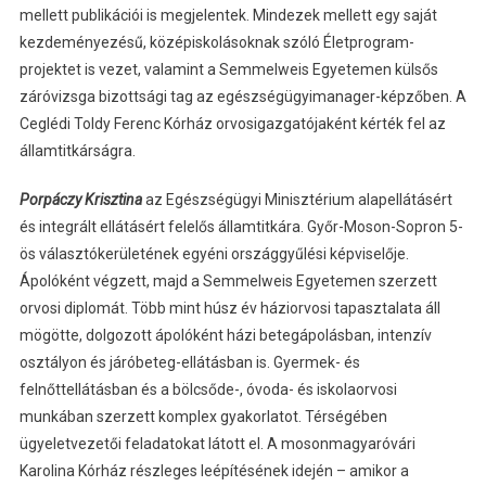
mellett publikációi is megjelentek. Mindezek mellett egy saját
kezdeményezésű, középiskolásoknak szóló Életprogram-
projektet is vezet, valamint a Semmelweis Egyetemen külsős
záróvizsga bizottsági tag az egészségügyimanager-képzőben. A
Ceglédi Toldy Ferenc Kórház orvosigazgatójaként kérték fel az
államtitkárságra.
Porpáczy Krisztina
az Egészségügyi Minisztérium alapellátásért
és integrált ellátásért felelős államtitkára. Győr-Moson-Sopron 5-
ös választókerületének egyéni országgyűlési képviselője.
Ápolóként végzett, majd a Semmelweis Egyetemen szerzett
orvosi diplomát. Több mint húsz év háziorvosi tapasztalata áll
mögötte, dolgozott ápolóként házi betegápolásban, intenzív
osztályon és járóbeteg-ellátásban is. Gyermek- és
felnőttellátásban és a bölcsőde-, óvoda- és iskolaorvosi
munkában szerzett komplex gyakorlatot. Térségében
ügyeletvezetői feladatokat látott el. A mosonmagyaróvári
Karolina Kórház részleges leépítésének idején – amikor a