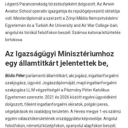
Légierő Parancsnokság törzstisztjeként dolgozott. Az Airwin
Aviator School operatív igazgatója és repülőgépvezető oktatója
volt. Mesterdiplomát a szerzett a Zrínyi Miklós Nemzetvédelmi
Egyetemen és a Turkish Air University and Air War College-ban;
angolul és törökül felsőfokon beszél. Számos katonai kitüntetés
birtokosa.
Az Igazságügyi Minisztériumhoz
egy államtitkárt jelentettek be,
Bódis Péter
parlamenti államtitkárt, aki jogász, ingatlanforgalmi
szakjogász, ügyvéd. Jogászdiplomáját, majd ingatlanforgalmi
szakjogász LL.M végzettségét a Pázmány Péter Katolikus
Egyetemen szerezte. 2021 és 2026 között egyéni ügyvédként
dolgozott, főként ingatlanforgalmi okiratok, polgári peres,
cégeljárások és családjog területén. A Heves megye 1-es számú
egyéni választókerületének országgyűlési képviselője. Angolul
felsőfokon, németül középfokon, spanyolul alapfokon beszél;