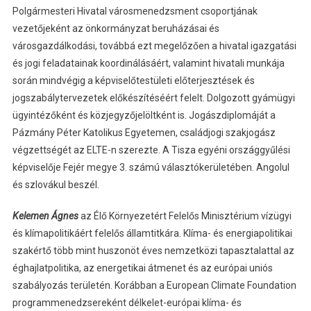
Polgármesteri Hivatal városmenedzsment csoportjának
vezetőjeként az önkormányzat beruházásai és
városgazdálkodási, továbbá ezt megelőzően a hivatal igazgatási
és jogi feladatainak koordinálásáért, valamint hivatali munkája
során mindvégig a képviselőtestületi előterjesztések és
jogszabálytervezetek előkészítéséért felelt. Dolgozott gyámügyi
ügyintézőként és közjegyzőjelöltként is. Jogászdiplomáját a
Pázmány Péter Katolikus Egyetemen, családjogi szakjogász
végzettségét az ELTE-n szerezte. A Tisza egyéni országgyűlési
képviselője Fejér megye 3. számú választókerületében. Angolul
és szlovákul beszél.
Kelemen Ágnes
az Élő Környezetért Felelős Minisztérium vízügyi
és klímapolitikáért felelős államtitkára. Klíma- és energiapolitikai
szakértő több mint huszonöt éves nemzetközi tapasztalattal az
éghajlatpolitika, az energetikai átmenet és az európai uniós
szabályozás területén. Korábban a European Climate Foundation
programmenedzsereként délkelet-európai klíma- és