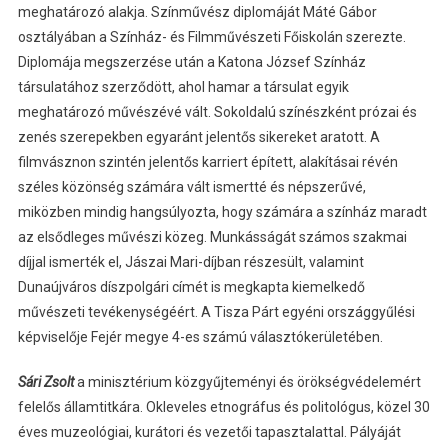
meghatározó alakja. Színművész diplomáját Máté Gábor
osztályában a Színház- és Filmművészeti Főiskolán szerezte.
Diplomája megszerzése után a Katona József Színház
társulatához szerződött, ahol hamar a társulat egyik
meghatározó művészévé vált. Sokoldalú színészként prózai és
zenés szerepekben egyaránt jelentős sikereket aratott. A
filmvásznon szintén jelentős karriert épített, alakításai révén
széles közönség számára vált ismertté és népszerűvé,
miközben mindig hangsúlyozta, hogy számára a színház maradt
az elsődleges művészi közeg. Munkásságát számos szakmai
díjjal ismerték el, Jászai Mari-díjban részesült, valamint
Dunaújváros díszpolgári címét is megkapta kiemelkedő
művészeti tevékenységéért. A Tisza Párt egyéni országgyűlési
képviselője Fejér megye 4-es számú választókerületében.
Sári Zsolt
a minisztérium közgyűjteményi és örökségvédelemért
felelős államtitkára. Okleveles etnográfus és politológus, közel 30
éves muzeológiai, kurátori és vezetői tapasztalattal. Pályáját