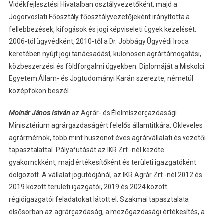
Vidékfejlesztési Hivatalban osztályvezetőként, majd a
Jogorvoslati Főosztály főosztályvezetőjeként irányította a
fellebbezések, kifogások és jogi képviseleti ügyek kezelését.
2006-tól ügyvédként, 2010-től a Dr. Jobbágy Ügyvédi Iroda
keretében nyújt jogi tanácsadást, különösen agrártámogatási,
közbeszerzési és földforgalmi ügyekben. Diplomáját a Miskolci
Egyetem Állam- és Jogtudományi Karán szerezte, németül
középfokon beszél.
Molnár János István
az Agrár- és Élelmiszergazdasági
Minisztérium agrárgazdaságért felelős államtitkára. Okleveles
agrármérnök, több mint huszonöt éves agrárvállalati és vezetői
tapasztalattal. Pályafutását az IKR Zrt.-nél kezdte
gyakornokként, majd értékesítőként és területi igazgatóként
dolgozott. A vállalat jogutódjánál, az IKR Agrár Zrt.-nél 2012 és
2019 között területi igazgatói, 2019 és 2024 között
régióigazgatói feladatokat látott el. Szakmai tapasztalata
elsősorban az agrárgazdaság, a mezőgazdasági értékesítés, a