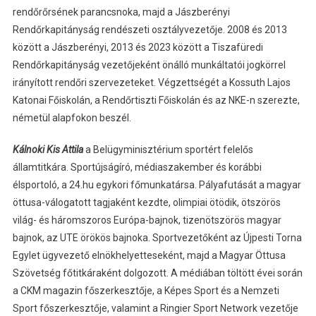
rendőrőrsének parancsnoka, majd a Jászberényi
Rendőrkapitányság rendészeti osztályvezetője. 2008 és 2013
között a Jászberényi, 2013 és 2023 között a Tiszafüredi
Rendőrkapitányság vezetőjeként önálló munkáltatói jogkörrel
irányított rendőri szervezeteket. Végzettségét a Kossuth Lajos
Katonai Főiskolán, a Rendőrtiszti Főiskolán és az NKE-n szerezte,
németül alapfokon beszél.
Kálnoki Kis Attila
a Belügyminisztérium sportért felelős
államtitkára. Sportújságíró, médiaszakember és korábbi
élsportoló, a 24.hu egykori főmunkatársa. Pályafutását a magyar
öttusa-válogatott tagjaként kezdte, olimpiai ötödik, ötszörös
világ- és háromszoros Európa-bajnok, tizenötszörös magyar
bajnok, az UTE örökös bajnoka. Sportvezetőként az Újpesti Torna
Egylet ügyvezető elnökhelyetteseként, majd a Magyar Öttusa
Szövetség főtitkáraként dolgozott. A médiában töltött évei során
a CKM magazin főszerkesztője, a Képes Sport és a Nemzeti
Sport főszerkesztője, valamint a Ringier Sport Network vezetője