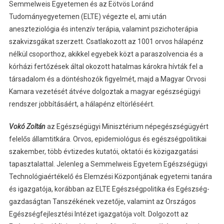
Semmelweis Egyetemen és az Eötvös Loránd
Tudományegyetemen (ELTE) végezte el, ami után
aneszteziológia és intenzív terápia, valamint pszichoterápia
szakvizsgákat szerzett. Csatlakozott az 1001 orvos hálapénz
nélkül csoporthoz, akikkel egyebek közt a paraszolvencia és a
kórházi fertőzések által okozott hatalmas károkra hívták fel a
társadalom és a döntéshozók figyelmét, majd a Magyar Orvosi
Kamara vezetését átvéve dolgoztak a magyar egészségügyi
rendszer jobbításáért, a hálapénz eltörléséért.
Vokó Zoltán
az Egészségügyi Minisztérium népegészségügyért
felelős államtitkára. Orvos, epidemiológus és egészségpolitikai
szakember, több évtizedes kutatói, oktatói és közigazgatási
tapasztalattal. Jelenleg a Semmelweis Egyetem Egészségügyi
Technológiaértékelő és Elemzési Központjának egyetemi tanára
és igazgatója, korábban az ELTE Egészségpolitika és Egészség-
gazdaságtan Tanszékének vezetője, valamint az Országos
Egészségfejlesztési Intézet igazgatója volt. Dolgozott az