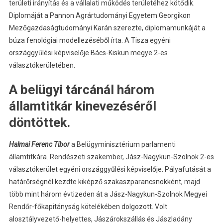
területi irányítás és a vállalati működés területéhez kötődik.
Diplomáját a Pannon Agrártudományi Egyetem Georgikon
Mezőgazdaságtudományi Karán szerezte, diplomamunkáját a
búza fenológiai modellezéséből írta. A Tisza egyéni
országgyűlési képviselője Bács-Kiskun megye 2-es
választókerületében.
A belügyi tárcánál három
államtitkár kinevezéséről
döntöttek.
Halmai Ferenc Tibor
a Belügyminisztérium parlamenti
államtitkára. Rendészeti szakember, Jász-Nagykun-Szolnok 2-es
választókerület egyéni országgyűlési képviselője. Pályafutását a
határőrségnél kezdte kiképző szakaszparancsnokként, majd
több mint három évtizeden át a Jász-Nagykun-Szolnok Megyei
Rendőr-főkapitányság kötelékében dolgozott. Volt
alosztályvezető-helyettes, Jászárokszállás és Jászladány