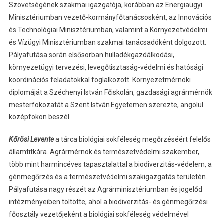
Szövetségének szakmai igazgatója, korábban az Energiaügyi
Minisztériumban vezető-kormányfőtanácsosként, az Innovációs
és Technológiai Minisztériumban, valamint a Környezetvédelmi
és Vízügyi Minisztériumban szakmai tanácsadóként dolgozott.
Pályafutása során elsősorban hulladékgazdálkodási,
környezetügyi tervezési, levegőtisztaság-védelmi és hatósági
koordinációs feladatokkal foglalkozott. Környezetmérnöki
diplomáját a Széchenyi István Főiskolán, gazdasági agrármérnök
mesterfokozatát a Szent István Egyetemen szerezte, angolul
középfokon beszél.
Kőrösi Levente
a tárca biológiai sokféleség megőrzéséért felelős
államtitkára. Agrármérnök és természetvédelmi szakember,
több mint harmincéves tapasztalattal a biodiverzitás-védelem, a
génmegőrzés és a természetvédelmi szakigazgatás területén.
Pályafutása nagy részét az Agrárminisztériumban és jogelőd
intézményeiben töltötte, ahol a biodiverzitás- és génmegőrzési
főosztály vezetőjeként a biológiai sokféleség védelmével