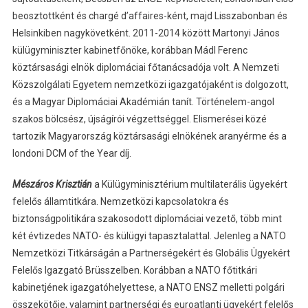
beosztottként és chargé d’affaires-ként, majd Lisszabonban és
Helsinkiben nagykövetként. 2011-2014 között Martonyi János
külügyminiszter kabinetfőnöke, korábban Mádl Ferenc
köztársasági elnök diplomáciai főtanácsadója volt. A Nemzeti
Közszolgálati Egyetem nemzetközi igazgatójaként is dolgozott,
és a Magyar Diplomáciai Akadémián tanít. Történelem-angol
szakos bölcsész, újságírói végzettséggel. Elismerései közé
tartozik Magyarország köztársasági elnökének aranyérme és a
londoni DCM of the Year díj.
Mészáros Krisztián
a Külügyminisztérium multilaterális ügyekért
felelős államtitkára. Nemzetközi kapcsolatokra és
biztonságpolitikára szakosodott diplomáciai vezető, több mint
két évtizedes NATO- és külügyi tapasztalattal. Jelenleg a NATO
Nemzetközi Titkárságán a Partnerségekért és Globális Ügyekért
Felelős Igazgató Brüsszelben. Korábban a NATO főtitkári
kabinetjének igazgatóhelyettese, a NATO ENSZ melletti polgári
összekötője, valamint partnerségi és euroatlanti ügyekért felelős