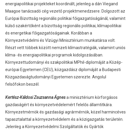
energiapolitikai projekteket koordinált, jelenleg a dán Viegand
Maagoe tanácsadó cég vezető projektmenedzsere. Dolgozott az
Európai Bizottság regionális politikai főigazgatóságánál, valamint
külső szakértőként a bizottság regionális politikai, klímapolitikai
és energetikai főigazgatóságainak. Korábban a
Környezetvédelmi és Vízügyi Minisztérium munkatársa volt.
Részt vett többek között nemzeti klímastratégiák, valamint uniós
klíma- és energiapolitikai programok kidolgozásában.
Környezettudományi és szakpolitikai MPhil-diplomáját a Közép-
európai Egyetemen (CEU), közgazdász diplomáját a Budapesti
Közgazdaságtudományi Egyetemen szerezte. Angolul
felsőfokon beszél.
Kertész-Káldosi Zsuzsanna Ágnes
a minisztérium körforgásos
gazdaságért és környezetvédelemért felelős államtitkára.
Környezetmérnök és gazdasági agrármérnök, közel harmincéves
tapasztalattal a környezetvédelem és a közigazgatás területén.
Jelenleg a Környezetvédelmi Szolgáltatók és Gyártók