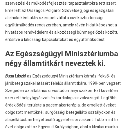
szervezési és működésfejlesztési tapasztalatokra tett szert.
Emellett az Országos Polgárőr Szövetség jogi és igazgatási
alelnökeként aktív szerepet vállal a civil közbiztonsági
együttműködés rendszerében, amely révén hidat képezhet a
hivatásos rendvédelem és a közösségi bűnmegelőzés között,
erősítve a lakossági kapcsolatokat és együttműködést.
Az Egészségügyi Minisztériumba
négy államtitkárt neveztek ki.
Buga László
az Egészségügyi Minisztérium kórházi fekvő- és
járóbeteg szakellátásért felelős államtitkára. 1999-ben végzett
Szegeden az általános orvostudományi szakon. Ezt követően
szerzett belgyógyászati és kardiológiai szakvizsgát. Legfőbb
érdeklődési területe a pacemakerterápia, de emellett éveket
dolgozott mentőknél, sürgősségi betegellátó osztályokon és
alapellátásban helyettesítő ügyeletes orvosként. Több mint tíz
évet dolgozott az Egyesült Királyságban, ahol a klinikai munka