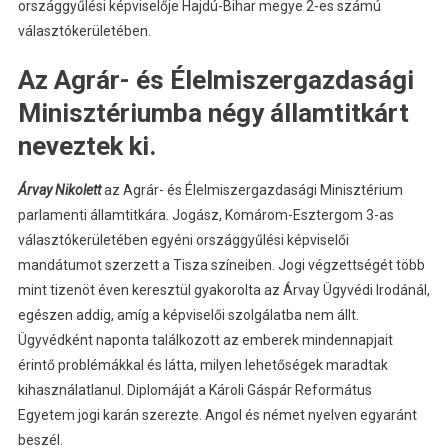
országgyűlési képviselője Hajdú-Bihar megye 2-es számú
választókerületében.
Az Agrár- és Élelmiszergazdasági
Minisztériumba négy államtitkárt
neveztek ki.
Árvay Nikolett
az Agrár- és Élelmiszergazdasági Minisztérium
parlamenti államtitkára. Jogász, Komárom-Esztergom 3-as
választókerületében egyéni országgyűlési képviselői
mandátumot szerzett a Tisza színeiben. Jogi végzettségét több
mint tizenöt éven keresztül gyakorolta az Árvay Ügyvédi Irodánál,
egészen addig, amíg a képviselői szolgálatba nem állt.
Ügyvédként naponta találkozott az emberek mindennapjait
érintő problémákkal és látta, milyen lehetőségek maradtak
kihasználatlanul. Diplomáját a Károli Gáspár Református
Egyetem jogi karán szerezte. Angol és német nyelven egyaránt
beszél.