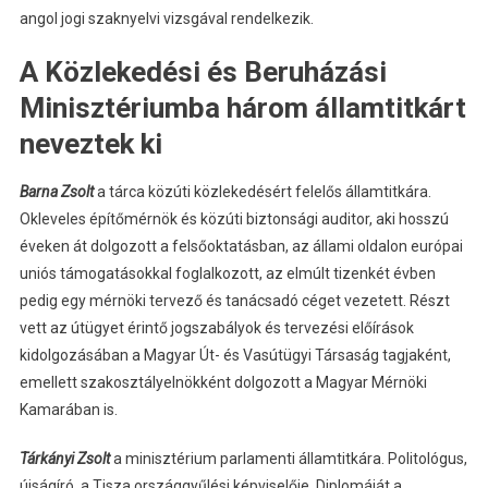
angol jogi szaknyelvi vizsgával rendelkezik.
A Közlekedési és Beruházási
Minisztériumba három államtitkárt
neveztek ki
Barna Zsolt
a tárca közúti közlekedésért felelős államtitkára.
Okleveles építőmérnök és közúti biztonsági auditor, aki hosszú
éveken át dolgozott a felsőoktatásban, az állami oldalon európai
uniós támogatásokkal foglalkozott, az elmúlt tizenkét évben
pedig egy mérnöki tervező és tanácsadó céget vezetett. Részt
vett az útügyet érintő jogszabályok és tervezési előírások
kidolgozásában a Magyar Út- és Vasútügyi Társaság tagjaként,
emellett szakosztályelnökként dolgozott a Magyar Mérnöki
Kamarában is.
Tárkányi Zsolt
a minisztérium parlamenti államtitkára. Politológus,
újságíró, a Tisza országgyűlési képviselője. Diplomáját a