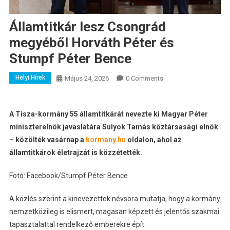
Államtitkár lesz Csongrád
megyéből Horváth Péter és
Stumpf Péter Bence
Helyi Hírek
Május 24, 2026
0 Comments
A Tisza-kormány 55 államtitkárát nevezte ki Magyar Péter
miniszterelnök javaslatára Sulyok Tamás köztársasági elnök
– közölték vasárnap a
kormany.hu
oldalon, ahol az
államtitkárok életrajzát is közzétették.
Fotó: Facebook/Stumpf Péter Bence
A közlés szerint a kinevezettek névsora mutatja, hogy a kormány
nemzetközileg is elismert, magasan képzett és jelentős szakmai
tapasztalattal rendelkező emberekre épít.