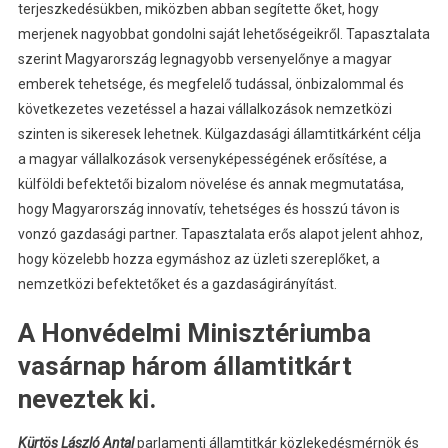
terjeszkedésükben, miközben abban segítette őket, hogy
merjenek nagyobbat gondolni saját lehetőségeikről. Tapasztalata
szerint Magyarország legnagyobb versenyelőnye a magyar
emberek tehetsége, és megfelelő tudással, önbizalommal és
következetes vezetéssel a hazai vállalkozások nemzetközi
szinten is sikeresek lehetnek. Külgazdasági államtitkárként célja
a magyar vállalkozások versenyképességének erősítése, a
külföldi befektetői bizalom növelése és annak megmutatása,
hogy Magyarország innovatív, tehetséges és hosszú távon is
vonzó gazdasági partner. Tapasztalata erős alapot jelent ahhoz,
hogy közelebb hozza egymáshoz az üzleti szereplőket, a
nemzetközi befektetőket és a gazdaságirányítást.
A Honvédelmi Minisztériumba
vasárnap három államtitkárt
neveztek ki.
Kürtös László Antal
parlamenti államtitkár közlekedésmérnök és