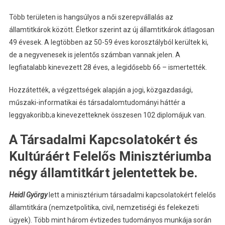
Több területen is hangsúlyos a női szerepvállalás az
államtitkárok között. Életkor szerint az új államtitkárok átlagosan
49 évesek. A legtöbben az 50-59 éves korosztályból kerültek ki,
de a negyvenesek is jelentős számban vannak jelen. A
legfiatalabb kinevezett 28 éves, a legidősebb 66 – ismertették.
Hozzátették, a végzettségek alapján a jogi, közgazdasági,
műszaki-informatikai és társadalomtudományi háttér a
leggyakoribb;a kinevezetteknek összesen 102 diplomájuk van.
A Társadalmi Kapcsolatokért és
Kultúráért Felelős Minisztériumba
négy államtitkárt jelentettek be.
Heidl György
lett a minisztérium társadalmi kapcsolatokért felelős
államtitkára (nemzetpolitika, civil, nemzetiségi és felekezeti
ügyek). Több mint három évtizedes tudományos munkája során