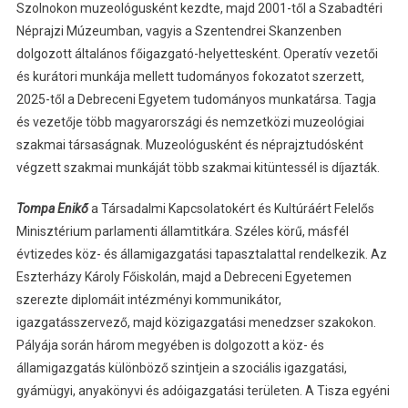
Szolnokon muzeológusként kezdte, majd 2001-től a Szabadtéri
Néprajzi Múzeumban, vagyis a Szentendrei Skanzenben
dolgozott általános főigazgató-helyettesként. Operatív vezetői
és kurátori munkája mellett tudományos fokozatot szerzett,
2025-től a Debreceni Egyetem tudományos munkatársa. Tagja
és vezetője több magyarországi és nemzetközi muzeológiai
szakmai társaságnak. Muzeológusként és néprajztudósként
végzett szakmai munkáját több szakmai kitüntessél is díjazták.
Tompa Enikő
a Társadalmi Kapcsolatokért és Kultúráért Felelős
Minisztérium parlamenti államtitkára. Széles körű, másfél
évtizedes köz- és államigazgatási tapasztalattal rendelkezik. Az
Eszterházy Károly Főiskolán, majd a Debreceni Egyetemen
szerezte diplomáit intézményi kommunikátor,
igazgatásszervező, majd közigazgatási menedzser szakokon.
Pályája során három megyében is dolgozott a köz- és
államigazgatás különböző szintjein a szociális igazgatási,
gyámügyi, anyakönyvi és adóigazgatási területen. A Tisza egyéni