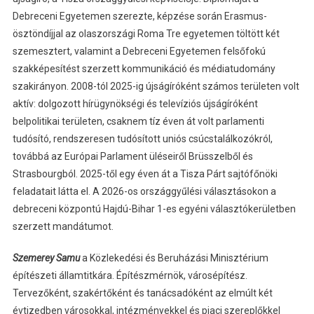
Debreceni Egyetemen szerezte, képzése során Erasmus-
ösztöndíjjal az olaszországi Roma Tre egyetemen töltött két
szemesztert, valamint a Debreceni Egyetemen felsőfokú
szakképesítést szerzett kommunikáció és médiatudomány
szakirányon. 2008-tól 2025-ig újságíróként számos területen volt
aktív: dolgozott hírügynökségi és televíziós újságíróként
belpolitikai területen, csaknem tíz éven át volt parlamenti
tudósító, rendszeresen tudósított uniós csúcstalálkozókról,
továbbá az Európai Parlament üléseiről Brüsszelből és
Strasbourgból. 2025-től egy éven át a Tisza Párt sajtófőnöki
feladatait látta el. A 2026-os országgyűlési választásokon a
debreceni központú Hajdú-Bihar 1-es egyéni választókerületben
szerzett mandátumot.
Szemerey Samu
a Közlekedési és Beruházási Minisztérium
építészeti államtitkára. Építészmérnök, városépítész.
Tervezőként, szakértőként és tanácsadóként az elmúlt két
évtizedben városokkal, intézményekkel és piaci szereplőkkel