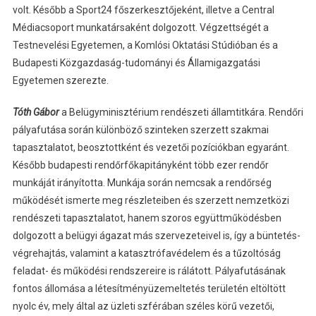
volt. Később a Sport24 főszerkesztőjeként, illetve a Central
Médiacsoport munkatársaként dolgozott. Végzettségét a
Testnevelési Egyetemen, a Komlósi Oktatási Stúdióban és a
Budapesti Közgazdaság-tudományi és Államigazgatási
Egyetemen szerezte.
Tóth Gábor
a Belügyminisztérium rendészeti államtitkára. Rendőri
pályafutása során különböző szinteken szerzett szakmai
tapasztalatot, beosztottként és vezetői pozíciókban egyaránt.
Később budapesti rendőrfőkapitányként több ezer rendőr
munkáját irányította. Munkája során nemcsak a rendőrség
működését ismerte meg részleteiben és szerzett nemzetközi
rendészeti tapasztalatot, hanem szoros együttműködésben
dolgozott a belügyi ágazat más szervezeteivel is, így a büntetés-
végrehajtás, valamint a katasztrófavédelem és a tűzoltóság
feladat- és működési rendszereire is rálátott. Pályafutásának
fontos állomása a létesítményüzemeltetés területén eltöltött
nyolc év, mely által az üzleti szférában széles körű vezetői,