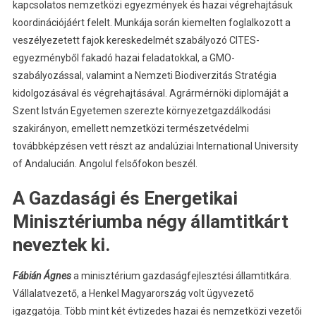
kapcsolatos nemzetközi egyezmények és hazai végrehajtásuk
koordinációjáért felelt. Munkája során kiemelten foglalkozott a
veszélyezetett fajok kereskedelmét szabályozó CITES-
egyezményből fakadó hazai feladatokkal, a GMO-
szabályozással, valamint a Nemzeti Biodiverzitás Stratégia
kidolgozásával és végrehajtásával. Agrármérnöki diplomáját a
Szent István Egyetemen szerezte környezetgazdálkodási
szakirányon, emellett nemzetközi természetvédelmi
továbbképzésen vett részt az andalúziai International University
of Andalucián. Angolul felsőfokon beszél.
A Gazdasági és Energetikai
Minisztériumba négy államtitkárt
neveztek ki.
Fábián Ágnes
a minisztérium gazdaságfejlesztési államtitkára.
Vállalatvezető, a Henkel Magyarország volt ügyvezető
igazgatója. Több mint két évtizedes hazai és nemzetközi vezetői