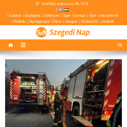
Skip
szombat, augusztus 08, 2026
to
Balaton
Budapest
Debrecen
Eger
Európa
Győr
Kecskemét
content
Miskolc
Nyíregyháza
Pécs
Szeged
Szoboszló
Szolnok
Szegedi Nap