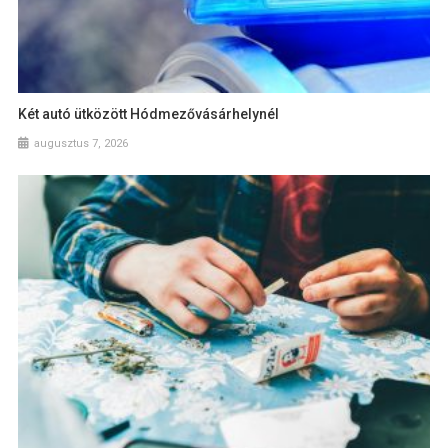
Két autó ütközött Hódmezővásárhelynél
augusztus 7, 2026