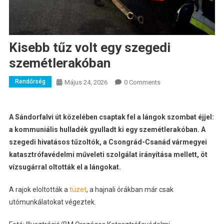
Kisebb tűz volt egy szegedi
szemétlerakóban
Rendőrség
Május 24, 2026
0 Comments
A Sándorfalvi út közelében csaptak fel a lángok szombat éjjel:
a kommuniális hulladék gyulladt ki egy szemétlerakóban. A
szegedi hivatásos tűzoltók, a Csongrád-Csanád vármegyei
katasztrófavédelmi műveleti szolgálat irányítása mellett, öt
vízsugárral oltották el a lángokat.
A rajok eloltották a
tüzet
, a hajnali órákban már csak
utómunkálatokat végeztek.