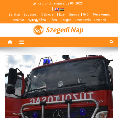
Skip
csütörtök, augusztus 06, 2026
to
Balaton
Budapest
Debrecen
Eger
Európa
Győr
Kecskemét
content
Miskolc
Nyíregyháza
Pécs
Szeged
Szoboszló
Szolnok
Szegedi Nap