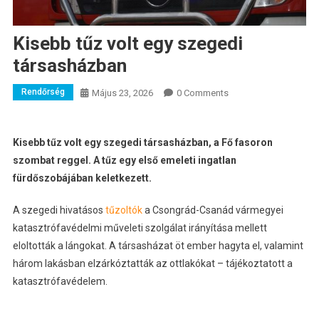
Kisebb tűz volt egy szegedi
társasházban
Rendőrség
Május 23, 2026
0 Comments
Kisebb tűz volt egy szegedi társasházban, a Fő fasoron
szombat reggel. A tűz egy első emeleti ingatlan
fürdőszobájában keletkezett.
A szegedi hivatásos
tűzoltók
a Csongrád-Csanád vármegyei
katasztrófavédelmi műveleti szolgálat irányítása mellett
eloltották a lángokat. A társasházat öt ember hagyta el, valamint
három lakásban elzárkóztatták az ottlakókat – tájékoztatott a
katasztrófavédelem.