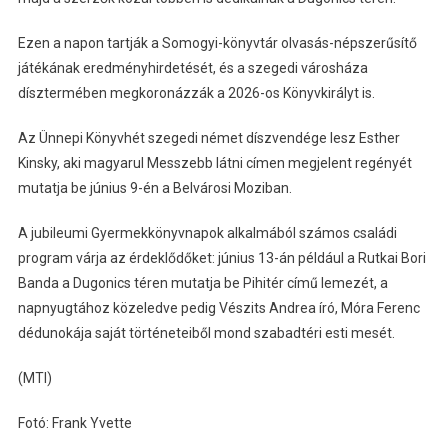
Ezen a napon tartják a Somogyi-könyvtár olvasás-népszerűsítő
játékának eredményhirdetését, és a szegedi városháza
dísztermében megkoronázzák a 2026-os Könyvkirályt is.
Az Ünnepi Könyvhét szegedi német díszvendége lesz Esther
Kinsky, aki magyarul Messzebb látni címen megjelent regényét
mutatja be június 9-én a Belvárosi Moziban.
A jubileumi Gyermekkönyvnapok alkalmából számos családi
program várja az érdeklődőket: június 13-án például a Rutkai Bori
Banda a Dugonics téren mutatja be Pihitér című lemezét, a
napnyugtához közeledve pedig Vészits Andrea író, Móra Ferenc
dédunokája saját történeteiből mond szabadtéri esti mesét.
(MTI)
Fotó: Frank Yvette