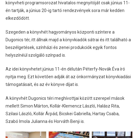
könyvheti programsorozat hivatalos megnyitóját csak június 11-
én tartják, a június 20-ig tartó rendezvények sora már kedden
elkezdődött.
Szegeden a könyvhét hagyományos központi színtere a
Dugonics tér, itt állnak majd a könyvkiadók sátrai és itt található a
beszélgetések, színházi és zenei produkciók egyik fontos
helyszínéül szolgáló színpad is.
Az idei könyvhetet június 11-én délután Péterfy-Novák Éva író
nyitja meg. Ezt követően adják át az önkormányzat könyvkiadási
támogatásait, és az év könyve díjat is.
A könyvhét Dugonics téri meghívottjai között szerepel mások
mellett Simon Márton, Kollár-Klemencz László, Halász Rita,
Szilasi László, Kollár Árpád, Bicskei Gabriella, Hartay Csaba,
Szabó Imola Julianna és Horváth Benji is.