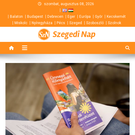
Skip
szombat, augusztus 08, 2026
to
Balaton
Budapest
Debrecen
Eger
Európa
Győr
Kecskemét
content
Miskolc
Nyíregyháza
Pécs
Szeged
Szoboszló
Szolnok
Szegedi Nap