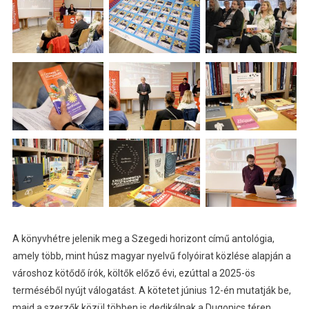
A könyvhétre jelenik meg a Szegedi horizont című antológia,
amely több, mint húsz magyar nyelvű folyóirat közlése alapján a
városhoz kötődő írók, költők előző évi, ezúttal a 2025-ös
terméséből nyújt válogatást. A kötetet június 12-én mutatják be,
majd a szerzők közül többen is dedikálnak a Dugonics téren.