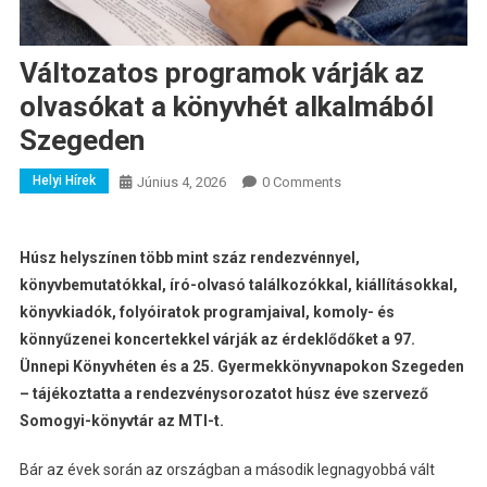
Változatos programok várják az
olvasókat a könyvhét alkalmából
Szegeden
Helyi Hírek
Június 4, 2026
0 Comments
Húsz helyszínen több mint száz rendezvénnyel,
könyvbemutatókkal, író-olvasó találkozókkal, kiállításokkal,
könyvkiadók, folyóiratok programjaival, komoly- és
könnyűzenei koncertekkel várják az érdeklődőket a 97.
Ünnepi Könyvhéten és a 25. Gyermekkönyvnapokon Szegeden
– tájékoztatta a rendezvénysorozatot húsz éve szervező
Somogyi-könyvtár az MTI-t.
Bár az évek során az országban a második legnagyobbá vált