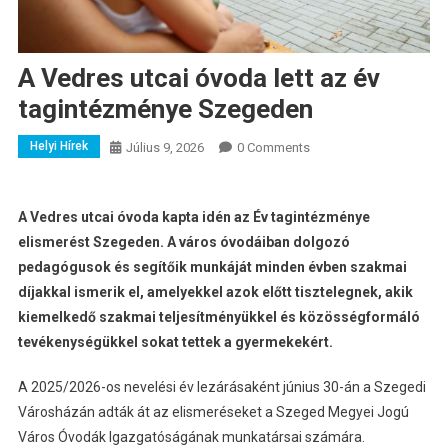
A Vedres utcai óvoda lett az év
tagintézménye Szegeden
Helyi Hírek
Július 9, 2026
0 Comments
A Vedres utcai óvoda kapta idén az Év tagintézménye
elismerést Szegeden. A város óvodáiban dolgozó
pedagógusok és segítőik munkáját minden évben szakmai
díjakkal ismerik el, amelyekkel azok előtt tisztelegnek, akik
kiemelkedő szakmai teljesítményükkel és közösségformáló
tevékenységükkel sokat tettek a gyermekekért.
A 2025/2026-os nevelési év lezárásaként június 30-án a Szegedi
Városházán adták át az elismeréseket a Szeged Megyei Jogú
Város Óvodák Igazgatóságának munkatársai számára.