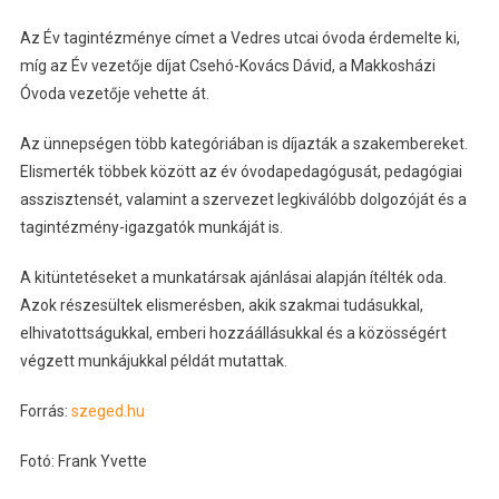
Az Év tagintézménye címet a Vedres utcai óvoda érdemelte ki,
míg az Év vezetője díjat Csehó-Kovács Dávid, a Makkosházi
Óvoda vezetője vehette át.
Az ünnepségen több kategóriában is díjazták a szakembereket.
Elismerték többek között az év óvodapedagógusát, pedagógiai
asszisztensét, valamint a szervezet legkiválóbb dolgozóját és a
tagintézmény-igazgatók munkáját is.
A kitüntetéseket a munkatársak ajánlásai alapján ítélték oda.
Azok részesültek elismerésben, akik szakmai tudásukkal,
elhivatottságukkal, emberi hozzáállásukkal és a közösségért
végzett munkájukkal példát mutattak.
Forrás:
s
zeged.hu
Fotó: Frank Yvette