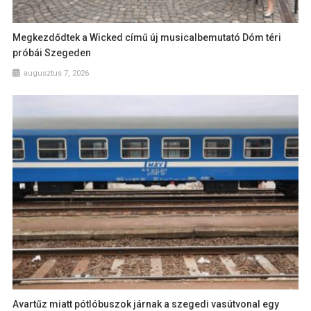
Megkezdődtek a Wicked című új musicalbemutató Dóm téri
próbái Szegeden
augusztus 7, 2026
Avartűz miatt pótlóbuszok járnak a szegedi vasútvonal egy