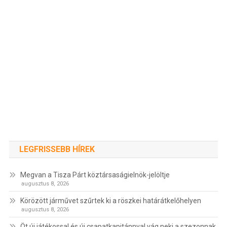
LEGFRISSEBB HÍREK
Megvan a Tisza Párt köztársaságielnök-jelöltje
augusztus 8, 2026
Körözött járművet szűrtek ki a röszkei határátkelőhelyen
augusztus 8, 2026
Öt új játékossal és új csapatkapitánnyal vág neki a szezonnak