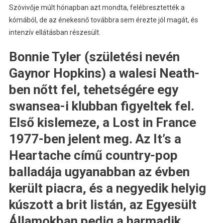
Szóvivője múlt hónapban azt mondta, felébresztették a
kómából, de az énekesnő továbbra sem érezte jól magát, és
intenzív ellátásban részesült.
Bonnie Tyler (születési nevén
Gaynor Hopkins) a walesi Neath-
ben nőtt fel, tehetségére egy
swansea-i klubban figyeltek fel.
Első kislemeze, a Lost in France
1977-ben jelent meg. Az It’s a
Heartache című country-pop
balladája ugyanabban az évben
került piacra, és a negyedik helyig
kúszott a brit listán, az Egyesült
Államokban pedig a harmadik