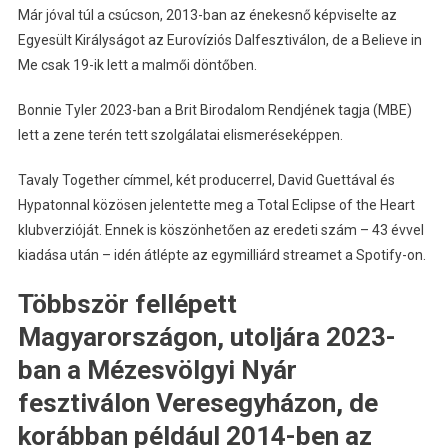
Már jóval túl a csúcson, 2013-ban az énekesnő képviselte az
Egyesült Királyságot az Eurovíziós Dalfesztiválon, de a Believe in
Me csak 19-ik lett a malmői döntőben.
Bonnie Tyler 2023-ban a Brit Birodalom Rendjének tagja (MBE)
lett a zene terén tett szolgálatai elismeréseképpen.
Tavaly Together címmel, két producerrel, David Guettával és
Hypatonnal közösen jelentette meg a Total Eclipse of the Heart
klubverzióját. Ennek is köszönhetően az eredeti szám – 43 évvel
kiadása után – idén átlépte az egymilliárd streamet a Spotify-on.
Többször fellépett
Magyarországon, utoljára 2023-
ban a Mézesvölgyi Nyár
fesztiválon Veresegyházon, de
korábban például 2014-ben az