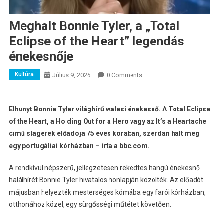
Meghalt Bonnie Tyler, a „Total
Eclipse of the Heart” legendás
énekesnője
Kultúra
Július 9, 2026
0 Comments
Elhunyt Bonnie Tyler világhírű walesi énekesnő. A Total Eclipse
of the Heart, a Holding Out for a Hero vagy az It’s a Heartache
című slágerek előadója 75 éves korában, szerdán halt meg
egy portugáliai kórházban – írta a bbc.com.
A rendkívül népszerű, jellegzetesen rekedtes hangú énekesnő
halálhírét Bonnie Tyler hivatalos honlapján közölték. Az előadót
májusban helyezték mesterséges kómába egy farói kórházban,
otthonához közel, egy sürgősségi műtétet követően.