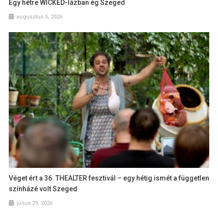
Egy hétre WICKED-lázban ég Szeged
augusztus 5, 2026
Véget ért a 36. THEALTER fesztivál – egy hétig ismét a független
színházé volt Szeged
július 29, 2026