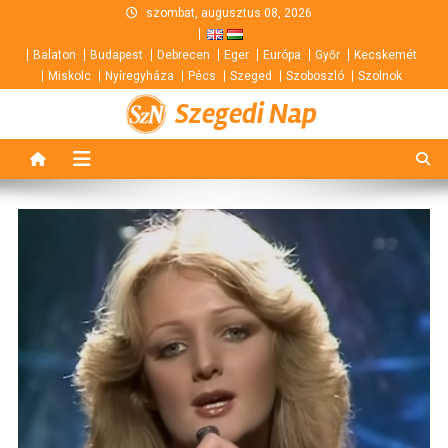
Skip
szombat, augusztus 08, 2026
to
Balaton
Budapest
Debrecen
Eger
Európa
Győr
Kecskemét
content
Miskolc
Nyíregyháza
Pécs
Szeged
Szoboszló
Szolnok
Szegedi Nap