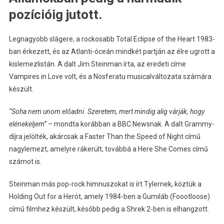
pozícióig jutott.
Legnagyobb slágere, a rockosabb Total Eclipse of the Heart 1983-
ban érkezett, és az Atlanti-óceán mindkét partján az élre ugrott a
kislemezlistán. A dalt Jim Steinman írta, az eredeti címe
Vampires in Love volt, és a Nosferatu musicalváltozata számára
készült.
“Soha nem unom előadni. Szeretem, mert mindig alig várják, hogy
elénekeljem” –
mondta korábban a BBC Newsnak. A dalt Grammy-
díjra jelölték, akárcsak a Faster Than the Speed of Night című
nagylemezt, amelyre rákerült, továbbá a Here She Comes című
számot is.
Steinman más pop-rock himnuszokat is írt Tylernek, köztük a
Holding Out for a Herót, amely 1984-ben a Gumiláb (Foootloose)
című filmhez készült, később pedig a Shrek 2-ben is elhangzott.