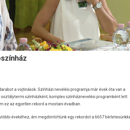
bszínház
rabot a vojtinások. Színházi nevelési programja már évek óta van a
y osztálytermi színházként, komplex színháznevelési programként lett
nem ez az egyetlen rekord a mostani évadban.
z utóbbi évekéhez, ám megdöntöttünk egy rekordot a 6657 bérletesünkk