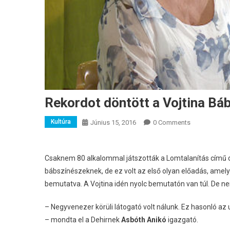
Rekordot döntött a Vojtina Bá
Kultúra
Június 15, 2016
0 Comments
Csaknem 80 alkalommal játszották a Lomtalanítás című da
bábszínészeknek, de ez volt az első olyan előadás, amel
bemutatva.
A Vojtina idén nyolc bemutatón van túl. De 
– Negyvenezer körüli látogató volt nálunk. Ez hasonló a
– mondta el a Dehirnek
Asbóth Anikó
igazgató.