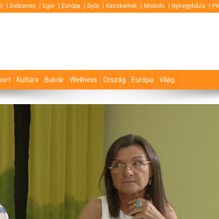
t
Debrecen
Eger
Európa
Győr
Kecskemét
Miskolc
Nyíregyháza
Pé
port
Kultúra
Bulvár
Wellness
Ország
Európa
Világ