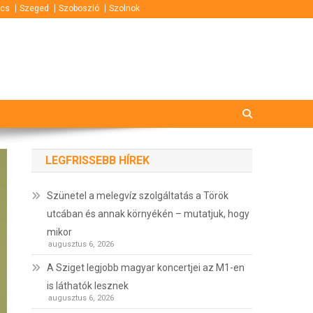
cs
Szeged
Szoboszló
Szolnok
LEGFRISSEBB HÍREK
Szünetel a melegvíz szolgáltatás a Török
utcában és annak környékén – mutatjuk, hogy
mikor
augusztus 6, 2026
A Sziget legjobb magyar koncertjei az M1-en
is láthatók lesznek
augusztus 6, 2026