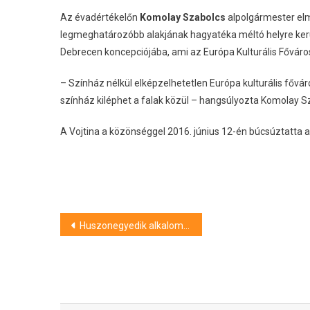
Az évadértékelőn
Komolay Szabolcs
alpolgármester elmo
legmeghatározóbb alakjának hagyatéka méltó helyre kerül
Debrecen koncepciójába, ami az Európa Kulturális Főváros
– Színház nélkül elképzelhetetlen Európa kulturális főv
színház kiléphet a falak közül – hangsúlyozta Komolay S
A Vojtina a közönséggel 2016. június 12-én búcsúztatta az 
Bejegyzés
Huszonegyedik alkalommal rendeztek Debrecenben néptáncfesztivált
navigáció