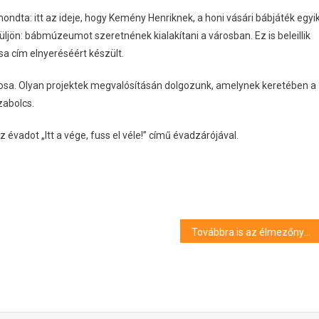
ndta: itt az ideje, hogy Kemény Henriknek, a honi vásári bábjáték egyi
jön: bábmúzeumot szeretnének kialakítani a városban. Ez is beleillik
a cím elnyeréséért készült.
árosa. Olyan projektek megvalósításán dolgozunk, amelynek keretében a
zabolcs.
évadot „Itt a vége, fuss el véle!” című évadzárójával.
Továbbra is az élmezőnyben a Debreceni Egyetem