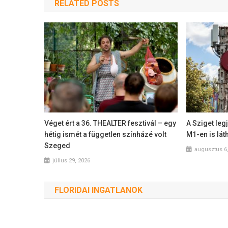
RELATED POSTS
Véget ért a 36. THEALTER fesztivál – egy
A Sziget leg
hétig ismét a független színházé volt
M1-en is lát
Szeged
augusztus 6
július 29, 2026
FLORIDAI INGATLANOK