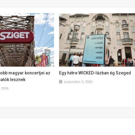
jobb magyar koncertjei az
Egy hétre WICKED-lázban ég Szeged
hatók lesznek
augusztus 5, 2026
, 2026