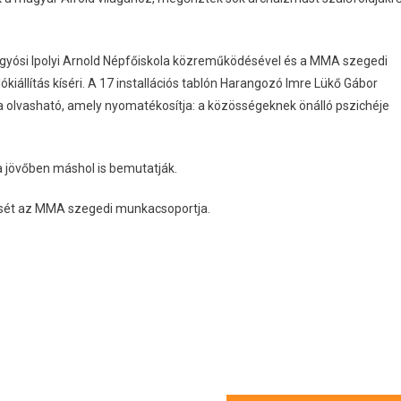
ígyósi Ipolyi Arnold Népfőiskola közreműködésével és a MMA szegedi
iállítás kíséri. A 17 installációs tablón Harangozó Imre Lükő Gábor
lvasható, amely nyomatékosítja: a közösségeknek önálló pszichéje
 a jövőben máshol is bemutatják.
lését az MMA szegedi munkacsoportja.