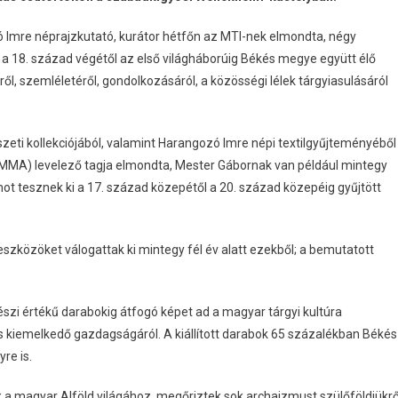
ó Imre néprajzkutató, kurátor hétfőn az MTI-nek elmondta, négy
 18. század végétől az első világháborúig Békés megye együtt élő
l, szemléletéről, gondolkozásáról, a közösségi lélek tárgyiasulásáról
eti kollekciójából, valamint Harangozó Imre népi textilgyűjteményéből
(MMA) levelező tagja elmondta, Mester Gábornak van például mintegy
t tesznek ki a 17. század közepétől a 20. század közepéig gyűjtött
szközöket válogattak ki mintegy fél év alatt ezekből; a bemutatott
észi értékű darabokig átfogó képet ad a magyar tárgyi kultúra
 kiemelkedő gazdagságáról. A kiállított darabok 65 százalékban Békés
re is.
k a magyar Alföld világához, megőriztek sok archaizmust szülőföldjükrő