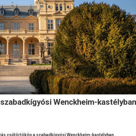
 a szabadkígyósi Wenckheim-kastélyba
lítás csütörtökön a szabadkígyósi Wenckheim-kastélyban.