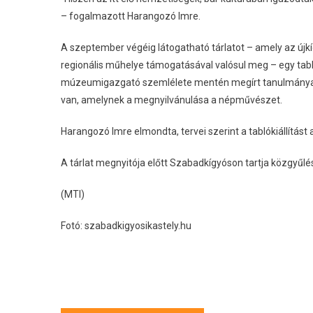
– fogalmazott Harangozó Imre.
A szeptember végéig látogatható tárlatot – amely az újk
regionális műhelye támogatásával valósul meg – egy tablók
múzeumigazgató szemlélete mentén megírt tanulmánya o
van, amelynek a megnyilvánulása a népművészet.
Harangozó Imre elmondta, tervei szerint a tablókiállítást
A tárlat megnyitója előtt Szabadkígyóson tartja közgyű
(MTI)
Fotó: szabadkigyosikastely.hu