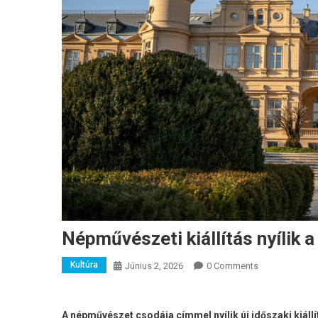
Népművészeti kiállítás nyílik
Kultúra
Június 2, 2026
0 Comments
A népművészet csodája címmel nyílik új időszaki kiál