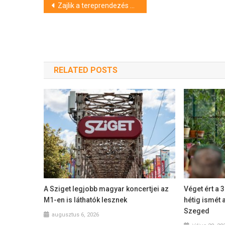
Bejegyzés
Zajlik a tereprendezés a szegedi Laposon és a Sárgán – hamarosan indulhat a strandszezon
navigáció
RELATED POSTS
A Sziget legjobb magyar koncertjei az
Véget ért a 
M1-en is láthatók lesznek
hétig ismét 
Szeged
augusztus 6, 2026