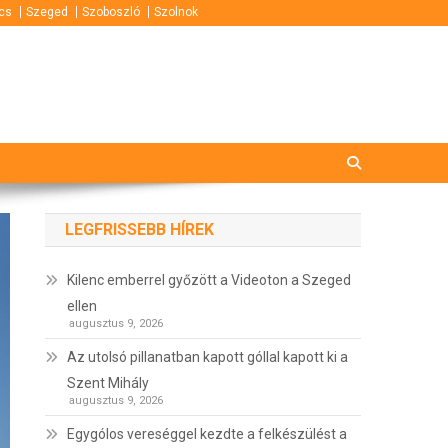
cs
Szeged
Szoboszló
Szolnok
LEGFRISSEBB HÍREK
Kilenc emberrel győzött a Videoton a Szeged
ellen
augusztus 9, 2026
Az utolsó pillanatban kapott góllal kapott ki a
Szent Mihály
augusztus 9, 2026
Egygólos vereséggel kezdte a felkészülést a