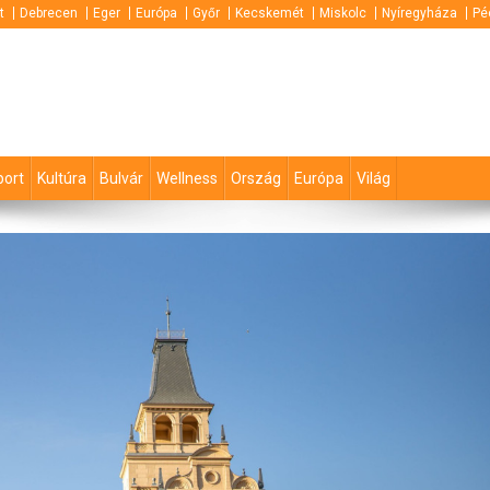
t
Debrecen
Eger
Európa
Győr
Kecskemét
Miskolc
Nyíregyháza
Pé
port
Kultúra
Bulvár
Wellness
Ország
Európa
Világ