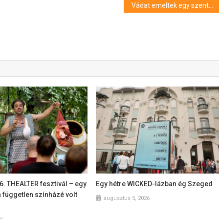
Vádat emeltek egy szentesi férfival szemben, aki szüleinek segített a kábítószer terjesztésében
36. THEALTER fesztivál – egy
Egy hétre WICKED-lázban ég Szeged
a független színházé volt
augusztus 5, 2026