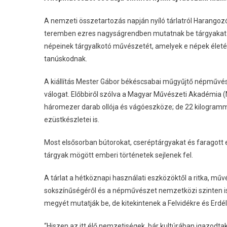
A nemzeti összetartozás napján nyíló tárlatról Harangoz
teremben ezres nagyságrendben mutatnak be tárgyakat a
népeinek tárgyalkotó művészetét, amelyek e népek életérő
tanúskodnak.
A kiállítás Mester Gábor békéscsabai műgyűjtő népművész
válogat. Előbbiről szólva a Magyar Művészeti Akadémia 
háromezer darab ollója és vágóeszköze; de 22 kilogrammo
ezüstkészletei is.
Most elsősorban bútorokat, cseréptárgyakat és faragott e
tárgyak mögött emberi történetek sejlenek fel.
A tárlat a hétköznapi használati eszközöktől a ritka, műv
sokszínűségéről és a népművészet nemzetközi szinten is
megyét mutatják be, de kitekintenek a Felvidékre és Erdély
“Hiszen az itt élő nemzetiségek, bár kultúrában igazodta