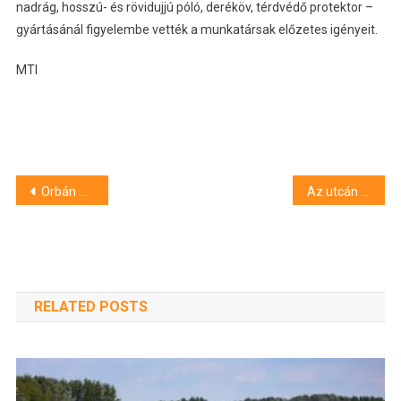
nadrág, hosszú- és rövidujjú póló, deréköv, térdvédő protektor –
gyártásánál figyelembe vették a munkatársak előzetes igényeit.
MTI
Bejegyzés
Orbán Putyinnak hálálkodott a gázért, az orosz elnök reméli, a Fidesz nyeri a választást
Az utcán hagyta az összevert nőt egy férfi Hódmezővásárhelyen
navigáció
RELATED POSTS