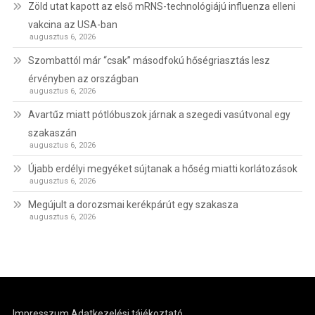
Zöld utat kapott az első mRNS-technológiájú influenza elleni
vakcina az USA-ban
augusztus 6, 2026
Szombattól már “csak” másodfokú hőségriasztás lesz
érvényben az országban
augusztus 6, 2026
Avartűz miatt pótlóbuszok járnak a szegedi vasútvonal egy
szakaszán
augusztus 6, 2026
Újabb erdélyi megyéket sújtanak a hőség miatti korlátozások
augusztus 6, 2026
Megújult a dorozsmai kerékpárút egy szakasza
augusztus 6, 2026
Impresszum
Adatkezelési tájékoztató