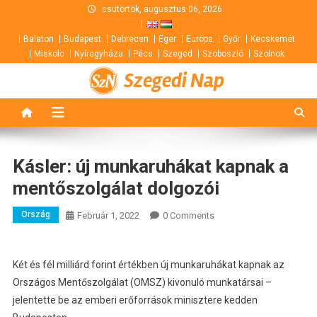
Skip
csütörtök, augusztus 06, 2026
to
Balaton
Budapest
Debrecen
Eger
Európa
Győr
Kecskemét
content
Miskolc
Nyíregyháza
Pécs
Szeged
Szoboszló
Szolnok
Szegedi Nap
Kásler: új munkaruhákat kapnak a
mentőszolgálat dolgozói
Ország
Február 1, 2022
0 Comments
Két és fél milliárd forint értékben új munkaruhákat kapnak az
Országos Mentőszolgálat (OMSZ) kivonuló munkatársai –
jelentette be az emberi erőforrások minisztere kedden