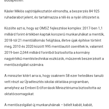
Budapesten.
Kásler Miklós sajtótájékoztatón elmondta, a beszerzés 84 925
ruhadarabot jelent, és tartalmazza a téli és a nyári öltözetet is.
Közölte azt is, hogy az OMSZ fejlesztése komplex: 2017-ben 1,1
milliárd forint értékben kaptak korszerű munkaruhákat a mentők,
2018-tól 21 mentőállomás felújítása, illetve újak építése történt
meg, 2010 és 2020 között 995 mentőautót cseréltek le, valamint
2019-ben 2,044 milliárd forintból biztosította a kormány
nagyértékű mentéstechnikai eszközök, műszerek beszerzését a
mentőszolgálat számára.
A miniszter kitért arra is, hogy csaknem 58 ezer hetedikes tanuló
vett részt az Újraélesztés iskolai oktatása programban,
amelyhez az Emberi Erőforrások Minisztériuma biztosította az
oktatócsomagokat.
A mentőszolgálat új munkaruháinak – bélelt kabát, kabát,