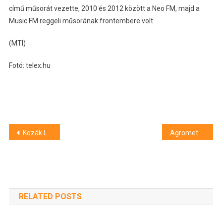
című műsorát vezette, 2010 és 2012 között a Neo FM, majd a
Music FM reggeli műsorának frontembere volt.
(MTI)
Fotó: telex.hu
Bejegyzés
Kozák Luca és Kerekes Gréta sem jutott tovább a reményfutamból, Kerekes üzent a fanyalgóknak
Agrometeorológia: nem enyhül az aszály
navigáció
RELATED POSTS