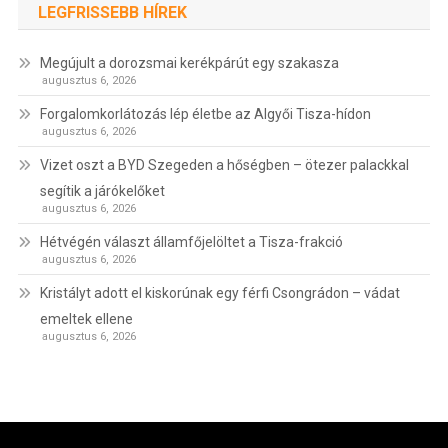
LEGFRISSEBB HÍREK
Megújult a dorozsmai kerékpárút egy szakasza
augusztus 6, 2026
Forgalomkorlátozás lép életbe az Algyői Tisza-hídon
augusztus 6, 2026
Vizet oszt a BYD Szegeden a hőségben – ötezer palackkal
segítik a járókelőket
augusztus 6, 2026
Hétvégén választ államfőjelöltet a Tisza-frakció
augusztus 6, 2026
Kristályt adott el kiskorúnak egy férfi Csongrádon – vádat
emeltek ellene
augusztus 6, 2026