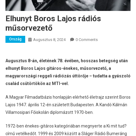
Elhunyt Boros Lajos rádiós
műsorvezető
Ország
Augusztus 8, 2024
0 Comments
Augusztus 8-án, életének 78. évében, hosszas betegség után
elhunyt Boros Lajos gitáros-énekes, műsorvezető, a
magyarországi reggeli rádiózás úttörője – tudatta a gyászoló
család csütörtökön az MTI-vel.
A Magyar Filmadatbázis honlapján elérhető életrajz szerint Boros
Lajos 1947. április 12-én született Budapesten. A Kandó Kálmán
Villamosipari Főiskolán diplomázott 1970-ben.
1972-ben énekes-gitáros kategóriában megnyerte a Ki mit tud?
című vetélkedőt. 1999 és 2009 között a Sláger Rádió Bumeráng