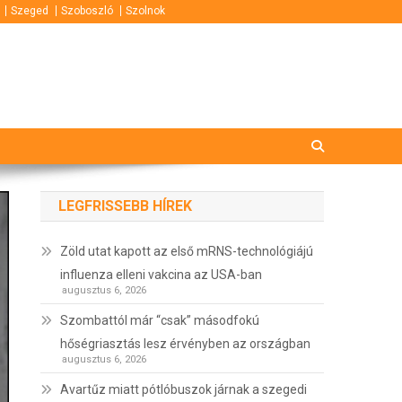
Szeged
Szoboszló
Szolnok
LEGFRISSEBB HÍREK
Zöld utat kapott az első mRNS-technológiájú
influenza elleni vakcina az USA-ban
augusztus 6, 2026
Szombattól már “csak” másodfokú
hőségriasztás lesz érvényben az országban
augusztus 6, 2026
Avartűz miatt pótlóbuszok járnak a szegedi