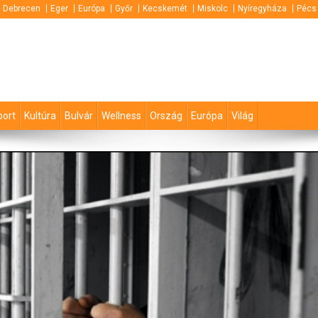
Debrecen
Eger
Európa
Győr
Kecskemét
Miskolc
Nyíregyháza
Pécs
port
Kultúra
Bulvár
Wellness
Ország
Európa
Világ