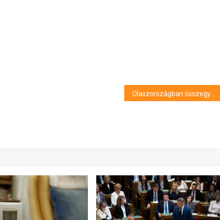
Olaszországban összegyűlt a szükséges félmillió aláírás a bevándorlók állampolgárságáról kezdeményezett népszavazás kiírásához