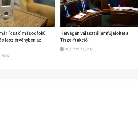
már “csak” másodfokú
Hétvégén választ államfőjelöltet a
ás lesz érvényben az
Tisza-frakció
augusztus 6, 2026
, 2026