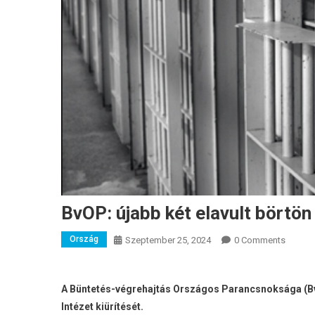
BvOP: újabb két elavult börtön
Ország
Szeptember 25, 2024
0 Comments
A Büntetés-végrehajtás Országos Parancsnoksága (Bv
Intézet kiürítését.