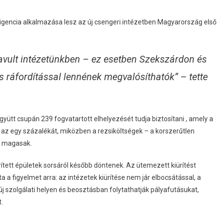
igencia alkalmazása lesz az új csengeri intézetben Magyarország első
avult intézetünkben – ez esetben Szekszárdon és
ráfordítással lennének megvalósíthatók” – tette
yütt csupán 239 fogvatartott elhelyezését tudja biztosítani , amely a
 az egy százalékát, miközben a rezsiköltségek – a korszerűtlen
ül magasak.
ürített épületek sorsáról később döntenek. Az ütemezett kiürítést
a figyelmet arra: az intézetek kiürítése nem jár elbocsátással, a
 új szolgálati helyen és beosztásban folytathatják pályafutásukat,
.