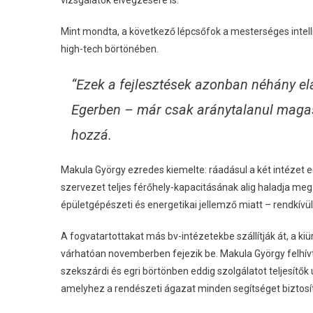
Mint mondta, a következő lépcsőfok a mesterséges intell
high-tech börtönében.
“Ezek a fejlesztések azonban néhány el
Egerben – már csak aránytalanul magas 
hozzá.
Makula György ezredes kiemelte: ráadásul a két intézet eg
szervezet teljes férőhely-kapacitásának alig haladja meg
épületgépészeti és energetikai jellemző miatt – rendkív
A fogvatartottakat más bv-intézetekbe szállítják át, a ki
várhatóan novemberben fejezik be. Makula György felhívta 
szekszárdi és egri börtönben eddig szolgálatot teljesítők
amelyhez a rendészeti ágazat minden segítséget biztosít