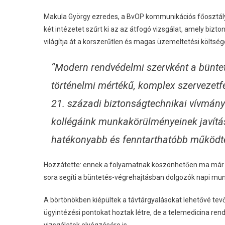
Makula György ezredes, a BvOP kommunikációs főosztály
két intézetet szűrt ki az az átfogó vizsgálat, amely biz
világítja át a korszerűtlen és magas üzemeltetési költsé
“Modern rendvédelmi szervként a büntet
történelmi mértékű, komplex szervezetfe
21. századi biztonságtechnikai vívmány
kollégáink munkakörülményeinek javításá
hatékonyabb és fenntarthatóbb működtet
Hozzátette: ennek a folyamatnak köszönhetően ma már 
sora segíti a büntetés-végrehajtásban dolgozók napi mu
A börtönökben kiépültek a távtárgyalásokat lehetővé tev
ügyintézési pontokat hoztak létre, de a telemedicina ren
vizsgálatok elvégzésére is.