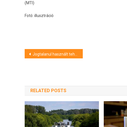
(MTI)
Fotó: illusztráció
Bejegyzés
Jogtalanul használt tehergépkocsit tört totálkárosra az ittas férfi Siófok közelében
navigáció
RELATED POSTS