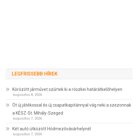
LEGFRISSEBB HÍREK
Körözött járművet szűrtek ki a röszkei határátkelőhelyen
augusztus 8, 2026
Öt új játékossal és új csapatkapitánnyal vág neki a szezonnak
a KÉSZ-St. Mihály-Szeged
augusztus 7, 2026
Két autó ütközött Hódmezővásárhelynél
augusztus 7, 2026