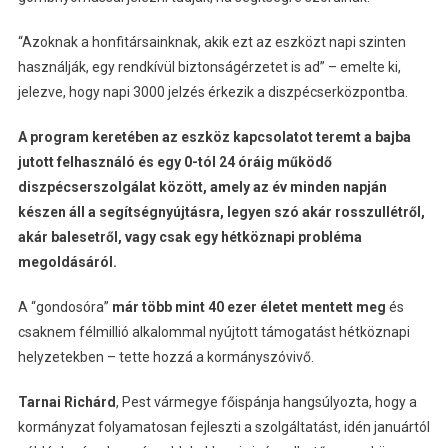
“Azoknak a honfitársainknak, akik ezt az eszközt napi szinten
használják, egy rendkívül biztonságérzetet is ad” – emelte ki,
jelezve, hogy napi 3000 jelzés érkezik a diszpécserközpontba.
A program keretében az eszköz kapcsolatot teremt a bajba
jutott felhasználó és egy 0-tól 24 óráig működő
diszpécserszolgálat között, amely az év minden napján
készen áll a segítségnyújtásra, legyen szó akár rosszullétről,
akár balesetről, vagy csak egy hétköznapi probléma
megoldásáról.
A “gondosóra”
már több mint 40 ezer életet mentett meg
és
csaknem félmillió alkalommal nyújtott támogatást hétköznapi
helyzetekben – tette hozzá a kormányszóvivő.
Tarnai Richárd
, Pest vármegye főispánja hangsúlyozta, hogy a
kormányzat folyamatosan fejleszti a szolgáltatást, idén januártól