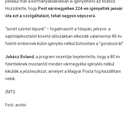
például már a kormányablakokban is igényelhető az eszköz.
Hozzátette, hogy
Pest vármegyében 224-en igényelték január
óta ezt a szolgáltatást, tehát nagyon népszerű.
“Ismét szintet lépünk” – fogalmazott a főispán, jelezve: a
sajtótájékoztatót követő időszakban elkezdik valamennyi 80 év
feletti embernek külön igénylés nélkül biztosítani a “gondosórát”.
Juhász Roland
, a program vezetője bejelentette, hogy a 80 év
felettieknek mostantól minden vármegyébe igénylés nélkül
kiküldik a jelzőeszközt, amelyet a Magyar Posta fog kiszállítani
nekik.
(MTI)
Fotó: archív