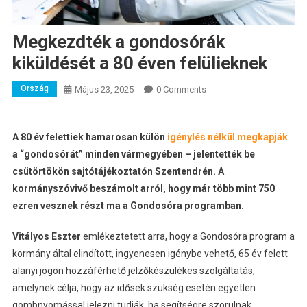
Megkezdték a gondosórák
kiküldését a 80 éven felülieknek
Ország
Május 23, 2025
0 Comments
A 80 év felettiek hamarosan külön
igénylés nélkül megkapják
a “gondosórát” minden vármegyében – jelentették be
csütörtökön sajtótájékoztatón Szentendrén. A
kormányszóvivő beszámolt arról, hogy már több mint 750
ezren vesznek részt ma a Gondosóra programban.
Vitályos Eszter
emlékeztetett arra, hogy a Gondosóra program a
kormány által elindított, ingyenesen igénybe vehető, 65 év felett
alanyi jogon hozzáférhető jelzőkészülékes szolgáltatás,
amelynek célja, hogy az idősek szükség esetén egyetlen
gombnyomással jelezni tudják, ha segítségre szorulnak.