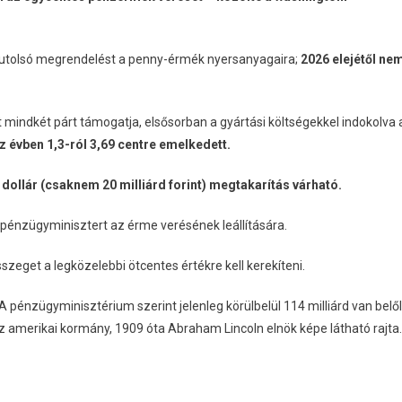
z utolsó megrendelést a penny-érmék nyersanyagaira;
2026 elejétől ne
indkét párt támogatja, elsősorban a gyártási költségekkel indokolva 
íz évben 1,3-ról 3,69 centre emelkedett.
ó dollár (csaknem 20 milliárd forint) megtakarítás várható.
pénzügyminisztert az érme verésének leállítására.
zeget a legközelebbi ötcentes értékre kell kerekíteni.
 pénzügyminisztérium szerint jelenleg körülbelül 114 milliárd van belő
 amerikai kormány, 1909 óta Abraham Lincoln elnök képe látható rajta.