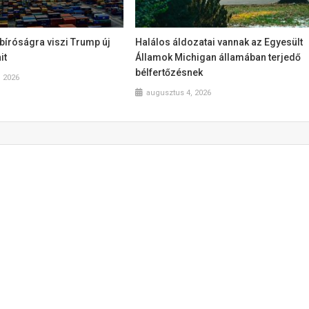
bíróságra viszi Trump új
Halálos áldozatai vannak az Egyesült
it
Államok Michigan államában terjedő
bélfertőzésnek
, 2026
augusztus 4, 2026