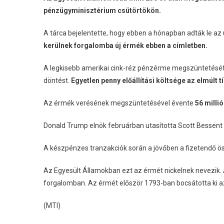
pénzügyminisztérium csütörtökön.
A tárca bejelentette, hogy ebben a hónapban adták le a
kerülnek forgalomba új érmék ebben a címletben.
A legkisebb amerikai cink-réz pénzérme megszüntetését m
döntést.
Egyetlen penny előállítási költsége az elmúlt t
Az érmék verésének megszüntetésével évente
56 milli
Donald Trump elnök februárban utasította Scott Bessent 
A készpénzes tranzakciók során a jövőben a fizetendő öss
Az Egyesült Államokban ezt az érmét nickelnek nevezik. A
forgalomban. Az érmét először 1793-ban bocsátotta ki az
(MTI)