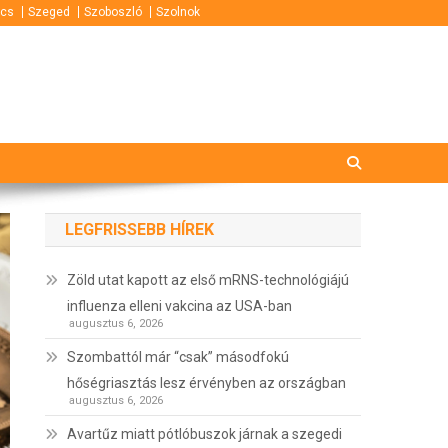
cs
Szeged
Szoboszló
Szolnok
LEGFRISSEBB HÍREK
Zöld utat kapott az első mRNS-technológiájú
influenza elleni vakcina az USA-ban
augusztus 6, 2026
Szombattól már “csak” másodfokú
hőségriasztás lesz érvényben az országban
augusztus 6, 2026
Avartűz miatt pótlóbuszok járnak a szegedi