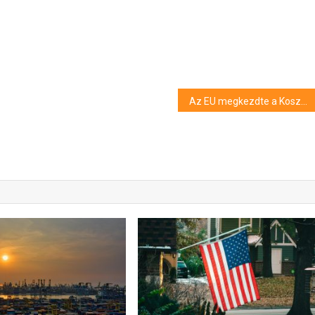
Az EU megkezdte a Koszovó elleni büntetőintézkedések feloldását