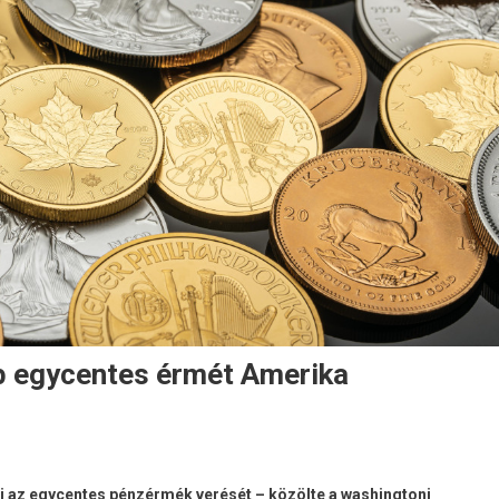
bb egycentes érmét Amerika
i az egycentes pénzérmék verését – közölte a washingtoni