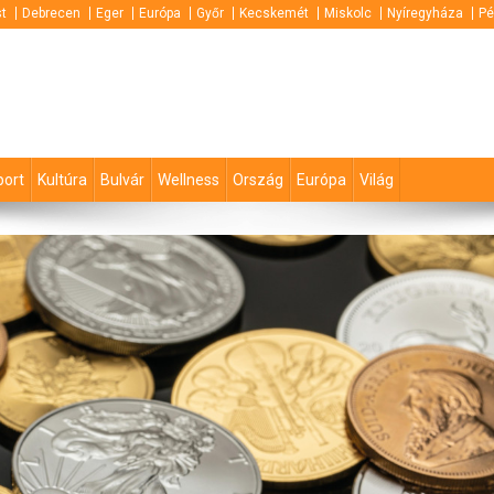
t
Debrecen
Eger
Európa
Győr
Kecskemét
Miskolc
Nyíregyháza
Pé
port
Kultúra
Bulvár
Wellness
Ország
Európa
Világ