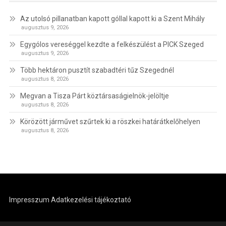
Az utolsó pillanatban kapott góllal kapott ki a Szent Mihály
augusztus 9, 2026
Egygólos vereséggel kezdte a felkészülést a PICK Szeged
augusztus 9, 2026
Több hektáron pusztít szabadtéri tűz Szegednél
augusztus 8, 2026
Megvan a Tisza Párt köztársaságielnök-jelöltje
augusztus 8, 2026
Körözött járművet szűrtek ki a röszkei határátkelőhelyen
augusztus 8, 2026
Impresszum
Adatkezelési tájékoztató