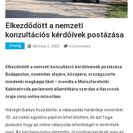
Elkezdődött a nemzeti
konzultációs kérdőívek postázása
Ország
Október 2, 2025
0 Comments
Elkezdődött a nemzeti konzultáció kérdőíveinek postázása
Budapesten, november elejére, közepére, országszerte
mindenki megkapja őket – mondta a Miniszterelnöki
Kabinetiroda parlamenti államtitkára szerdán a Harcosok
órája című online műsorban.
Hidvéghi Balázs hozzátette: a válaszadás határideje november
30., az íveket egyelőre papíron lehet kitölteni, de azt fogja
javasolni, hogy az online válaszolás lehetőségét is teremtsék
meg. Az ívet bemutatva elmondta, öt pontban kérdezik meg az