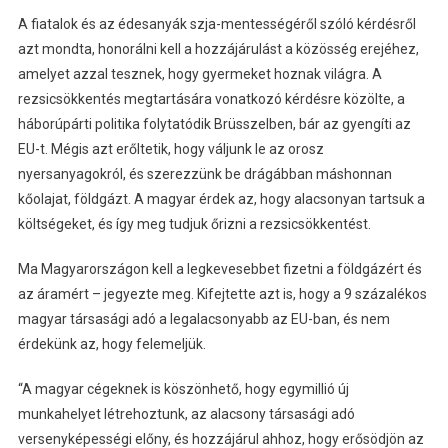
A fiatalok és az édesanyák szja-mentességéről szóló kérdésről
azt mondta, honorálni kell a hozzájárulást a közösség erejéhez,
amelyet azzal tesznek, hogy gyermeket hoznak világra. A
rezsicsökkentés megtartására vonatkozó kérdésre közölte, a
háborúpárti politika folytatódik Brüsszelben, bár az gyengíti az
EU-t. Mégis azt erőltetik, hogy váljunk le az orosz
nyersanyagokról, és szerezzünk be drágábban máshonnan
kőolajat, földgázt. A magyar érdek az, hogy alacsonyan tartsuk a
költségeket, és így meg tudjuk őrizni a rezsicsökkentést.
Ma Magyarországon kell a legkevesebbet fizetni a földgázért és
az áramért – jegyezte meg. Kifejtette azt is, hogy a 9 százalékos
magyar társasági adó a legalacsonyabb az EU-ban, és nem
érdekünk az, hogy felemeljük.
“A magyar cégeknek is köszönhető, hogy egymillió új
munkahelyet létrehoztunk, az alacsony társasági adó
versenyképességi előny, és hozzájárul ahhoz, hogy erősödjön az