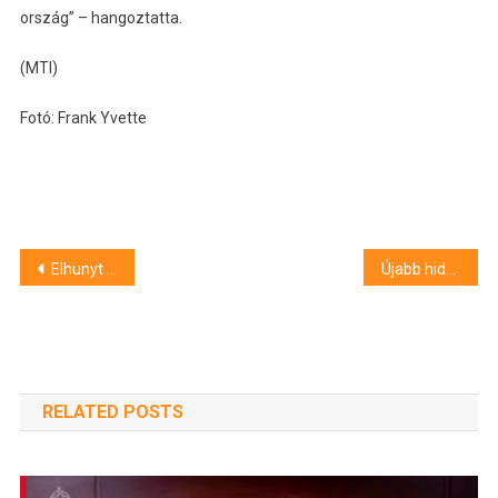
ország” – hangoztatta.
(MTI)
Fotó: Frank Yvette
Bejegyzés
Elhunyt Jane Goodall
Újabb hidegrekord dőlt meg Lénárddarócon
navigáció
RELATED POSTS