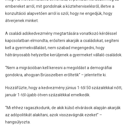
embereket arról, mit gondolnak a közteherviselésről, illetve a
konzultáció alapvetően arról is szól, hogy ne engedjük, hogy
átverjenek minket.
A családi adókedvezmény megtartására vonatkozó kérdéssel
kapcsolatban elmondta, erősíteni akarják a családokat, segíteni
kell a gyermekvállalást, nem szabad megengedni, hogy
hátrányosabb helyzetbe kerüljenek a gyermeket vállaló családok.
“Nem a migrációban kell keresni a megoldást a demográfiai
gondokra, ahogyan Brüsszelben erőltetik” – jelentette ki.
Hozzáfűzte, hogy a kedvezmény június 1-től 50 százalékkal nőtt,
január 1-től újabb ötven százalékkal emelkedik.
“Mi ehhez ragaszkodunk, de akik külső elvárások alapján akarják
az adópolitikát alakítani, azok visszavágnák ezeket” –
hangsúlyozta.