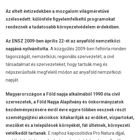
Az eltelt évtizedekben a mozgalom világméretűvé
szélesedett: különféle figyelemfelkeltő programokat
rendeznek a tudatosabb környezetvédelem érdekében.
Az ENSZ 2009-ben április 22-ét az anyaföld nemzetközi
napjává nyilvánította.
A közgyűlés 2009-ben felhívta minden
tagországát, nemzetközi, regionális szervezetét, a civil
társadalmat és szervezeteket, hogy tartsák meg és
népszerűsítsék megfelelő módon az anyaföld nemzetközi
napját.
Magyarországon a Föld napja alkalmából 1990 óta civil
szervezetek, a Föld Napja Alapítvány és önkormányzatok
kezdeményezésére évről évre egyre többen vesznek részt
szemétgyűjtési akciókon: kitakarítják az erdőket, vízpartokat,
mezőket és a települések környékét, fát ültetnek, környezeti
vetélkedőt tartanak.
E naphoz kapcsolódva Pro Natura díjjal,