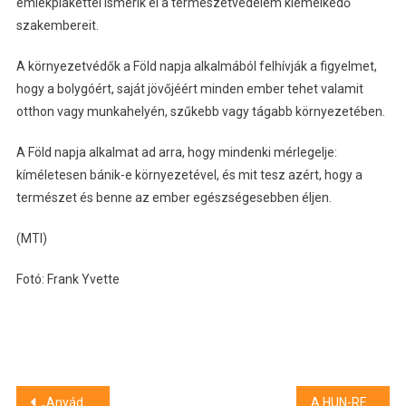
emlékplakettel ismerik el a természetvédelem kiemelkedő
szakembereit.
A környezetvédők a Föld napja alkalmából felhívják a figyelmet,
hogy a bolygóért, saját jövőjéért minden ember tehet valamit
otthon vagy munkahelyén, szűkebb vagy tágabb környezetében.
A Föld napja alkalmat ad arra, hogy mindenki mérlegelje:
kíméletesen bánik-e környezetével, és mit tesz azért, hogy a
természet és benne az ember egészségesebben éljen.
(MTI)
Fotó: Frank Yvette
Bejegyzés
„Anyádban!” – Trágár szavakkal válaszolt, majd feljelentést tett a lélegeztetőgép-bizniszről kérdező férfi ellen Takács Péter
A HUN-REN működésének újragondolását szorgalmazzák a kutatóintézetek vezetői