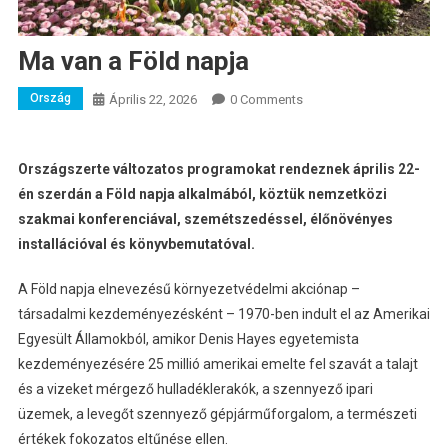
Ma van a Föld napja
Ország
Április 22, 2026
0 Comments
Országszerte változatos programokat rendeznek április 22-
én szerdán a Föld napja alkalmából, köztük nemzetközi
szakmai konferenciával, szemétszedéssel, élőnövényes
installációval és könyvbemutatóval.
A Föld napja elnevezésű környezetvédelmi akciónap –
társadalmi kezdeményezésként – 1970-ben indult el az Amerikai
Egyesült Államokból, amikor Denis Hayes egyetemista
kezdeményezésére 25 millió amerikai emelte fel szavát a talajt
és a vizeket mérgező hulladéklerakók, a szennyező ipari
üzemek, a levegőt szennyező gépjárműforgalom, a természeti
értékek fokozatos eltűnése ellen.