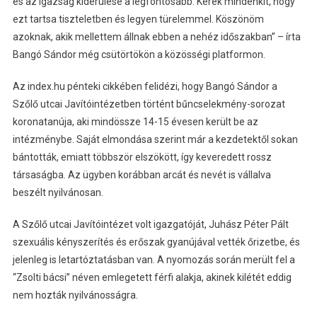
és az igazság kiderülése a legfontosabb. Kérek mindenkit, hogy
ezt tartsa tiszteletben és legyen türelemmel. Köszönöm
azoknak, akik mellettem állnak ebben a nehéz időszakban” – írta
Bangó Sándor még csütörtökön a közösségi platformon.
Az index.hu pénteki cikkében felidézi, hogy Bangó Sándor a
Szőlő utcai Javítóintézetben történt bűncselekmény-sorozat
koronatanúja, aki mindössze 14-15 évesen került be az
intézménybe. Saját elmondása szerint már a kezdetektől sokan
bántották, emiatt többször elszökött, így keveredett rossz
társaságba. Az ügyben korábban arcát és nevét is vállalva
beszélt nyilvánosan.
A Szőlő utcai Javítóintézet volt igazgatóját, Juhász Péter Pált
szexuális kényszerítés és erőszak gyanújával vették őrizetbe, és
jelenleg is letartóztatásban van. A nyomozás során merült fel a
“Zsolti bácsi” néven emlegetett férfi alakja, akinek kilétét eddig
nem hozták nyilvánosságra.