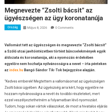
Megnevezte “Zsolti bácsit” az
ügyészségen az ügy koronatanúja
Ország
Május 8, 2026
0 Comments
Vallomást tett az ügyészségen és megnevezte “Zsolti bácsit”
a Szőlő utcai javítóintézetben történt bűncselekmények egyik
áldozata és koronatanúja, aki a nyomozás érdekében
egyelőre nem hozhatja nyilvánosságra a nevet – írta pénteken
az
index.hu
Bangó Sándor Tik-Tok bejegyzése alapján.
“Kedves emberek! Megtettem a vallomásomat az ügyészségen
Zsolti bácsi ügyében. Az ügyészség arra kért, hogy egyelőre ne
hozzam nyilvánosságra a nevét és további részleteket, mert
ezzel veszélyeztethetném a folyamatban lévő nyomozást.
Tudom, hogy sokan vártok válaszokat, de most a hivatalos eljárás