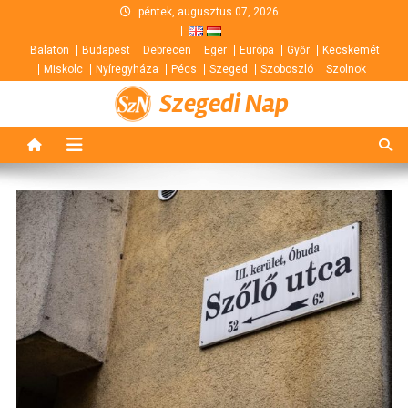
Skip
péntek, augusztus 07, 2026
to
Balaton
Budapest
Debrecen
Eger
Európa
Győr
Kecskemét
content
Miskolc
Nyíregyháza
Pécs
Szeged
Szoboszló
Szolnok
Szegedi Nap