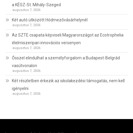
a KÉSZ-St. Mihály-Szeged
augusztus 7, 2026
Két autó ütközött Hódmezővásárhelynél
augusztus 7, 2026
Az SZTE csapata képviseli Magyarországot az Ecotrophelia
élelmiszeripari innovációs versenyen
augusztus 7, 2026
Ősszel elindulhat a személyforgalom a Budapest-Belgrád
vasútvonalon
augusztus 7, 2026
Két részletben érkezik az iskolakezdési támogatás, nem kell
igényelni
augusztus 7, 2026