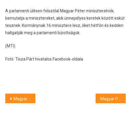
A parlamenti ülésen felszólal Magyar Péter miniszterelnök,
bemutatja a minisztereket, akik ünnepélyes keretek között esküt
tesznek. Kormánynak 16 minisztere lesz, őket hétfőn és kedden
hallgatják meg a parlamenti bizottságok.
(MTI)
Fotó: Tisza Párt hivatalos Facebook-oldala
Bejegyzés
Magyar Péter Magyarország új miniszterelnöke
Magyar Péter miniszterelnöki esküje után rendszerváltást és nemzeti megbékélést hirdetett
navigáció