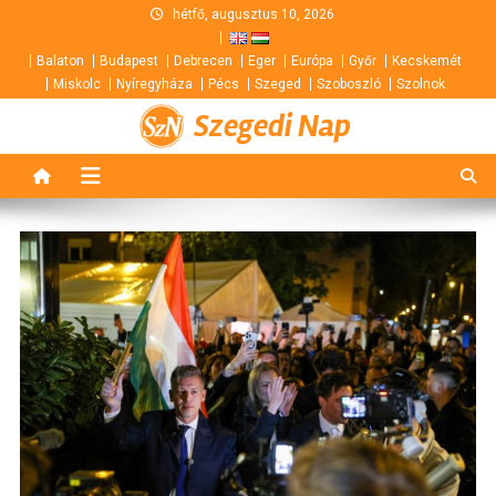
Skip
hétfő, augusztus 10, 2026
to
Balaton
Budapest
Debrecen
Eger
Európa
Győr
Kecskemét
content
Miskolc
Nyíregyháza
Pécs
Szeged
Szoboszló
Szolnok
Szegedi Nap