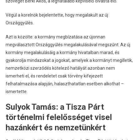
szövegét Berki Ákos, a legfiatalabb képviselő olvasta elő.
Végül a korelnök bejelentette, hogy megalakult az új
Országgyűlés.
Azt is közölte: a kormány megbízatása az újonnan
megválasztott Országgyűlés megalakulásával megszűnt. Az új
kormány megalakulásáig a kormány hivatalban marad, és
gyakorolja mindazokat a jogokat, amelyek a kormányt megilletik,
nemzetközi szerződés kötelező hatályát azonban nem
ismerheti el, és rendeletet csak törvény kifejezett
felhatalmazása alapján, halaszthatatlan esetben alkothat –
ismertette.
Sulyok Tamás: a Tisza Párt
történelmi felelősséget visel
hazánkért és nemzetünkért