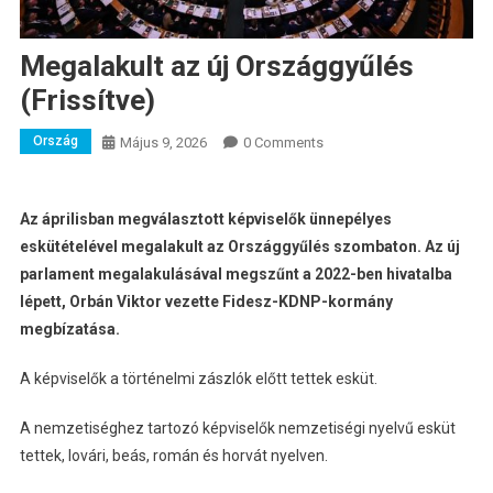
Megalakult az új Országgyűlés
(Frissítve)
Ország
Május 9, 2026
0 Comments
Az áprilisban megválasztott képviselők ünnepélyes
eskütételével megalakult az Országgyűlés szombaton. Az új
parlament megalakulásával megszűnt a 2022-ben hivatalba
lépett, Orbán Viktor vezette Fidesz-KDNP-kormány
megbízatása.
A képviselők a történelmi zászlók előtt tettek esküt.
A nemzetiséghez tartozó képviselők nemzetiségi nyelvű esküt
tettek, lovári, beás, román és horvát nyelven.