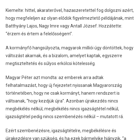
Kiemelte: hittel, akaraterővel, hazaszeretettel fog dolgozni azért,
hogy megfeleljen az olyan elődök figyelmeztető példájának, mint
Batthyány Lajos, Nagy Imre vagy Antall József. Hozzátette:
“érzem és értem a felelősségem”.
A kormányfő hangsúlyozta, magyarok milliói úgy döntöttek, hogy
változást akarnak, és a bizalom, amelyet kaptak, egyszerre
megtiszteltetés és súlyos erkölcsi kötelesség.
Magyar Péter azt mondta: az emberek arra adtak
felhatalmazást, hogy új fejezetet nyissanak Magyarország
történetében, hogy ne csak kormányt, hanem rendszert is
váltsanak, “hogy kezdjük újra”. Azonban újrakezdés nincs
megbékélés nélkül, megbékélés nincs igazságtétel nélkül,
igazságtétel pedig nincs szembenézés nélkül – mutatott rá.
Ezért szembenézésre, igazságtételre, megbékélésre és
újrakezdésre van szükség, és ha ezek bármelyike hiányzik, “a