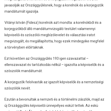
javasolják az Országgyűlésnek, hogy a korelnök és a korjegyzők
mandátumát igazolja.
Vitányi István (Fidesz) korelnök azt mondta: a korelnökből és a
korjegyzőkből álló mandátumvizsgáló testület valamennyi
képviselői és szószólói megbízólevelet és választási iratot
megvizsgált, és megállapította, hogy ezek mindegyike megfelel
a törvényben előírtaknak.
Ezt követően az Országgyűlés 193 igen szavazattal –
ellenszavazat és tartózkodás nélkül – igazolta a képviselők és a
szószolók mandátumát.
A korjegyzők felolvasták az igazolt képviselők és a nemzetiségi
szószólók nevét.
Ezután a bevonultak a nemzeti és a történelmi zászlók, majd az
új Országgyűlés képviselői ünnepélyes esküt tettek. Az eskü