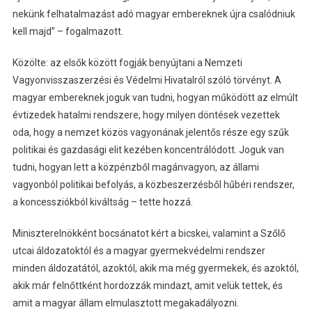
nekünk felhatalmazást adó magyar embereknek újra csalódniuk
kell majd” – fogalmazott.
Közölte: az elsők között fogják benyújtani a Nemzeti
Vagyonvisszaszerzési és Védelmi Hivatalról szóló törvényt. A
magyar embereknek joguk van tudni, hogyan működött az elmúlt
évtizedek hatalmi rendszere, hogy milyen döntések vezettek
oda, hogy a nemzet közös vagyonának jelentős része egy szűk
politikai és gazdasági elit kezében koncentrálódott. Joguk van
tudni, hogyan lett a közpénzből magánvagyon, az állami
vagyonból politikai befolyás, a közbeszerzésből hűbéri rendszer,
a koncessziókból kiváltság – tette hozzá.
Miniszterelnökként bocsánatot kért a bicskei, valamint a Szőlő
utcai áldozatoktól és a magyar gyermekvédelmi rendszer
minden áldozatától, azoktól, akik ma még gyermekek, és azoktól,
akik már felnőttként hordozzák mindazt, amit velük tettek, és
amit a magyar állam elmulasztott megakadályozni.