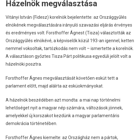
Házelnök megválasztása
Vitányi István (Fidesz) korelnök bejelentette: az Országgyűlés
elnökének megválasztására irányuló szavazási eljárás érvényes
és eredményes volt. Forsthoffer Ágnest (Tisza) választották az
Országgyűlés elnökévé, a képviselők közül 193-an igennel, ketten
nemmel voksoltak, tartózkodás nem volt – ismertette a korelnök.
A választáson győztes Tisza Párt politikusa egyedüli jelölt volt a
házelnöki posztra.
Forsthoffer Ágnes megválasztását követően esküt tett a
parlament előtt, majd aláírta az esküokmányokat.
A házelnök beszédében azt mondta: a mai nap történelmi
lehetőséget nyit a magyar nép számára, változások jönnek,
amelyekkel új korszakot kezdünk a magyar parlamentáris
demokrácia történetében.
Forsthoffer Ágnes kiemelte: az Országház nem a pártok,