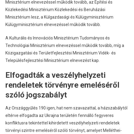
Minisztérium elnevezéssel működik tovább, az Építési és
Közlekedési Minisztérium Közlekedési és Beruházási
Minisztérium lesz, a Külgazdasági és Külügyminisztérium
Külügyminisztérium elnevezéssel működik tovább.
A Kulturális és Innovációs Minisztérium Tudományos és
Technológiai Minisztérium elnevezéssel működik tovább, míg a
Közigazgatási és Területfejlesztési Minisztérium Vidék- és
Településfejlesztési Minisztérium elnevezést kap.
Elfogadták a veszélyhelyzeti
rendeletek törvényre emeléséről
szóló jogszabályt
Az Országgyűlés 190 igen, hat nem szavazattal, a házszabálytól
eltérve elfogadta az Ukrajna területén fennálló fegyveres
konfliktusra tekintettel kihirdetett veszélyhelyzeti rendeletek
törvényi szintre emeléséről szóló törvényt, amelyet Melléthei-