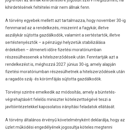
jogrendet az annak kihirdetésére jogosult szerv megszünteti, ha
kihirdetésének feltételei már nem állnak fenn.
A törvény egyebek mellett azt tartalmazza, hogy november 30-ig
fennmarad az a rendelkezés, miszerint a fagykár, illetve
aszálykár sújtotta gazdálkodók, valamint a sertéstartók, illetve
sertéstenyésztők – a pénzügyi helyzetük stabilizálása
érdekében – átmeneti időre fizetési moratóriumban
részesülhessenek a hitelszerződéseik után. Fenntartják azt a
rendelkezést is, méghozzá 2027. június 30-ig, amely alapján
fizetési moratóriumban részesülhetnek a hitelszerződéseik után
a ragadós száj- és körömfájás sújtotta gazdálkodók.
Törvényi szintre emelkedik az módosítás, amely a büntetés-
végrehajtásért felelős miniszter kötelezettségévé teszi a
javítóintézetekkel kapcsolatos irányítási feladatok ellátását.
A törvény általános érvényű követelményként deklarálja, hogy az
üzlet működési engedélyének jogosultja köteles megtenni