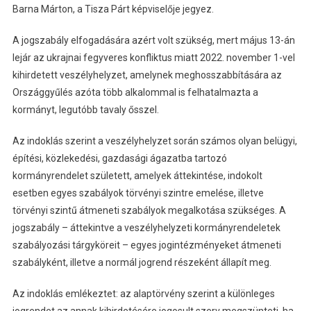
Barna Márton, a Tisza Párt képviselője jegyez.
A jogszabály elfogadására azért volt szükség, mert május 13-án
lejár az ukrajnai fegyveres konfliktus miatt 2022. november 1-vel
kihirdetett veszélyhelyzet, amelynek meghosszabbítására az
Országgyűlés azóta több alkalommal is felhatalmazta a
kormányt, legutóbb tavaly ősszel.
Az indoklás szerint a veszélyhelyzet során számos olyan belügyi,
építési, közlekedési, gazdasági ágazatba tartozó
kormányrendelet született, amelyek áttekintése, indokolt
esetben egyes szabályok törvényi szintre emelése, illetve
törvényi szintű átmeneti szabályok megalkotása szükséges. A
jogszabály – áttekintve a veszélyhelyzeti kormányrendeletek
szabályozási tárgyköreit – egyes jogintézményeket átmeneti
szabályként, illetve a normál jogrend részeként állapít meg.
Az indoklás emlékeztet: az alaptörvény szerint a különleges