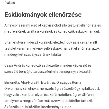
frakció.
Esküokmányok ellenőrzése
A névsor szerinti első öt képviselőből álló testület ellenőrizte és
megfelelőnek találta a korelnök és korjegyzők esküokmányait.
Vitányi István (Fidesz) korelnök jelezte, hogy az e célra felállt
testület valamennyi képviselő esküokmányát ellenőrizte, azok
mindegyikét szabályszerűnek találta.
Czipa András korjegyző azt közölte, minden képviselő és
szószóló benyújtotta összeférhetetlenségi nyilatkozatát.
Elmondta, Aba-Horváth István, az Országos Roma
Önkormányzat elnöke, nemzetiségi szószóló úgy nyilatkozott,
hogy vele szemben olyan összeférhetetlenségi ok áll fenn,
amelynek a megszűnése más szerv hatáskörébe tartozik.
Szószóló azt is közölte, kezdeményezte az