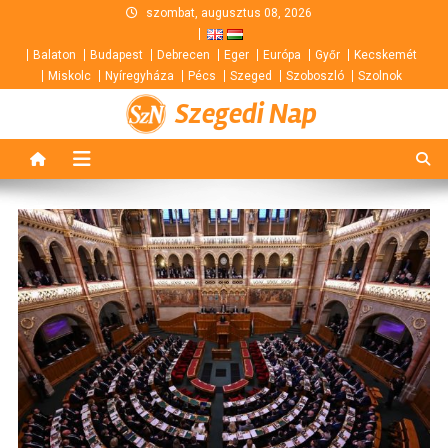
Skip
szombat, augusztus 08, 2026
to
Balaton
Budapest
Debrecen
Eger
Európa
Győr
Kecskemét
content
Miskolc
Nyíregyháza
Pécs
Szeged
Szoboszló
Szolnok
Szegedi Nap