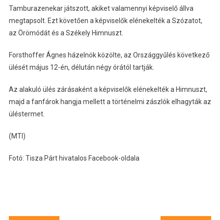
Tamburazenekar játszott, akiket valamennyi képviselő állva
megtapsolt. Ezt követően a képviselők elénekelték a Szózatot,
az Örömódát és a Székely Himnuszt.
Forsthoffer Ágnes házelnök közölte, az Országgyűlés következő
ülését május 12-én, délután négy órától tartják.
Az alakuló ülés zárásaként a képviselők elénekelték a Himnuszt,
majd a fanfárok hangja mellett a történelmi zászlók elhagyták az
üléstermet.
(MTI)
Fotó: Tisza Párt hivatalos Facebook-oldala