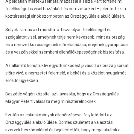
A példátlan mértékű felhatalmazással a Tisza Párt történelmi
felelősséget is visel hazánkért és nemzetünkért – jelentette ki a
köztársasági elnök szombaton az Országgyűlés alakuló ülésén.
Sulyok Tamás azt mondta: a Tisza olyan felelősséget és
szolgálatot visel, amelynek tétje nem kevesebb, mint az ország
és a nemzet közösségeinek előrehaladása, erejének gyarapítása,
és a veszélyekkel szembeni ellenállóképességének biztosítása.
Az államfő konstruktív együttműködést javasolt az ország sorsát
előre vivő, a nemzetet felemelő, a békét és a közélet nyugalmát
erősítő ügyekben.
Beszéde végén közölte: azt javasolja, hogy az Országgyűlés
Magyar Pétert válassza meg miniszterelnöknek.
Ezután az esküokmányok ellenőrzésével folytatódott az
Országgyűlés alakuló ülése. Döntés született a választási
szervek beszámolóiról és bejelentették, hogy megalakultak a