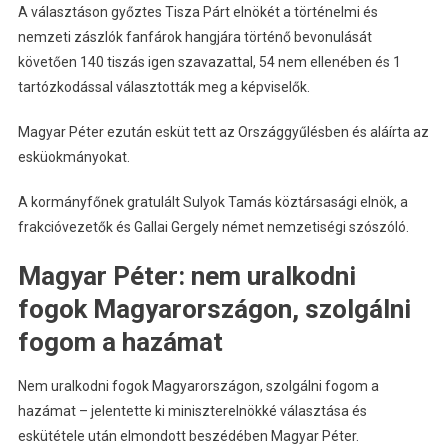
A választáson győztes Tisza Párt elnökét a történelmi és
nemzeti zászlók fanfárok hangjára történő bevonulását
követően 140 tiszás igen szavazattal, 54 nem ellenében és 1
tartózkodással választották meg a képviselők.
Magyar Péter ezután esküt tett az Országgyűlésben és aláírta az
esküokmányokat.
A kormányfőnek gratulált Sulyok Tamás köztársasági elnök, a
frakcióvezetők és Gallai Gergely német nemzetiségi szószóló.
Magyar Péter: nem uralkodni
fogok Magyarországon, szolgálni
fogom a hazámat
Nem uralkodni fogok Magyarországon, szolgálni fogom a
hazámat – jelentette ki miniszterelnökké választása és
eskütétele után elmondott beszédében Magyar Péter.