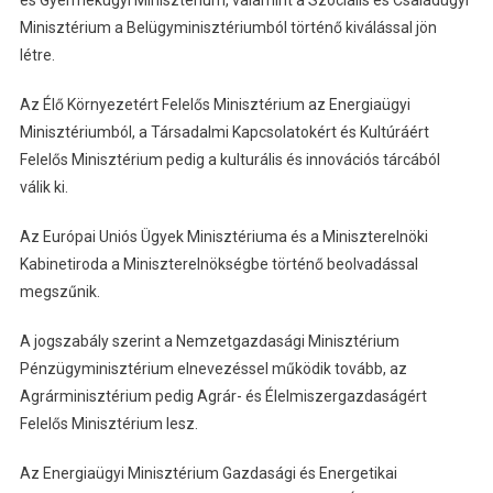
és Gyermekügyi Minisztérium, valamint a Szociális és Családügyi
Minisztérium a Belügyminisztériumból történő kiválással jön
létre.
Az Élő Környezetért Felelős Minisztérium az Energiaügyi
Minisztériumból, a Társadalmi Kapcsolatokért és Kultúráért
Felelős Minisztérium pedig a kulturális és innovációs tárcából
válik ki.
Az Európai Uniós Ügyek Minisztériuma és a Miniszterelnöki
Kabinetiroda a Miniszterelnökségbe történő beolvadással
megszűnik.
A jogszabály szerint a Nemzetgazdasági Minisztérium
Pénzügyminisztérium elnevezéssel működik tovább, az
Agrárminisztérium pedig Agrár- és Élelmiszergazdaságért
Felelős Minisztérium lesz.
Az Energiaügyi Minisztérium Gazdasági és Energetikai