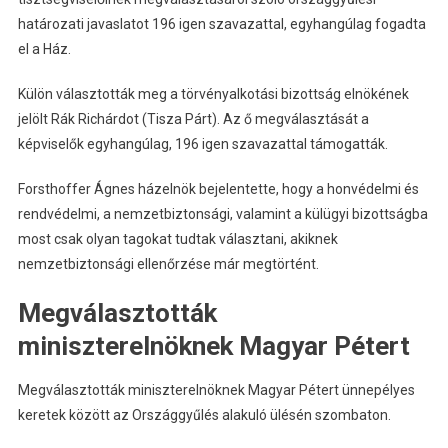
határozati javaslatot 196 igen szavazattal, egyhangúlag fogadta
el a Ház.
Külön választották meg a törvényalkotási bizottság elnökének
jelölt Rák Richárdot (Tisza Párt). Az ő megválasztását a
képviselők egyhangúlag, 196 igen szavazattal támogatták.
Forsthoffer Ágnes házelnök bejelentette, hogy a honvédelmi és
rendvédelmi, a nemzetbiztonsági, valamint a külügyi bizottságba
most csak olyan tagokat tudtak választani, akiknek
nemzetbiztonsági ellenőrzése már megtörtént.
Megválasztották
miniszterelnöknek Magyar Pétert
Megválasztották miniszterelnöknek Magyar Pétert ünnepélyes
keretek között az Országgyűlés alakuló ülésén szombaton.