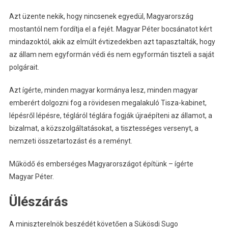
Azt üzente nekik, hogy nincsenek egyedül, Magyarország
mostantól nem fordítja el a fejét. Magyar Péter bocsánatot kért
mindazoktól, akik az elmúlt évtizedekben azt tapasztalták, hogy
az állam nem egyformán védi és nem egyformán tiszteli a saját
polgárait.
Azt ígérte, minden magyar kormánya lesz, minden magyar
emberért dolgozni fog a rövidesen megalakuló Tisza-kabinet,
lépésről lépésre, tégláról téglára fogják újraépíteni az államot, a
bizalmat, a közszolgáltatásokat, a tisztességes versenyt, a
nemzeti összetartozást és a reményt.
Működő és emberséges Magyarországot építünk – ígérte
Magyar Péter.
Ülészárás
A miniszterelnök beszédét követően a Sükösdi Sugo