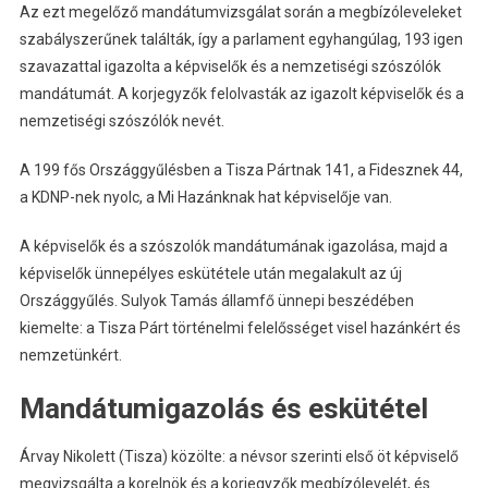
Az ezt megelőző mandátumvizsgálat során a megbízóleveleket
szabályszerűnek találták, így a parlament egyhangúlag, 193 igen
szavazattal igazolta a képviselők és a nemzetiségi szószólók
mandátumát. A korjegyzők felolvasták az igazolt képviselők és a
nemzetiségi szószólók nevét.
A 199 fős Országgyűlésben a Tisza Pártnak 141, a Fidesznek 44,
a KDNP-nek nyolc, a Mi Hazánknak hat képviselője van.
A képviselők és a szószolók mandátumának igazolása, majd a
képviselők ünnepélyes eskütétele után megalakult az új
Országgyűlés. Sulyok Tamás államfő ünnepi beszédében
kiemelte: a Tisza Párt történelmi felelősséget visel hazánkért és
nemzetünkért.
Mandátumigazolás és eskütétel
Árvay Nikolett (Tisza) közölte: a névsor szerinti első öt képviselő
megvizsgálta a korelnök és a korjegyzők megbízólevelét, és