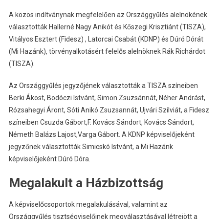
A közös indítványnak megfelelően az Országgyűlés alelnökének
választották Hallerné Nagy Anikót és Kőszegi Krisztiánt (TISZA),
Vitályos Esztert (Fidesz) , Latorcai Csabát (KDNP) és Dúró Dórát
(Mi Hazánk), törvényalkotásért felelős alelnöknek Rák Richárdot
(TISZA).
Az Országgyűlés jegyzőjének választották a TISZA színeiben
Berki Ákost, Bodóczi Istvánt, Simon Zsuzsánnát, Néher Andrást,
Rózsahegyi Áront, Sóti Anikó Zsuzsannát, Ujvári Szilviát, a Fidesz
színeiben Csuzda Gábort,F. Kovács Sándort, Kovács Sándort,
Németh Balázs Lajost,Varga Gábort. A KDNP képviselőjeként
jegyzőnek választották Simicskó Istvánt, a Mi Hazánk
képviselőjeként Dúró Dóra.
Megalakult a Házbizottság
A képviselőcsoportok megalakulásával, valamint az
Országgyűlés tisztségviselőinek megválasztásával létrejött a