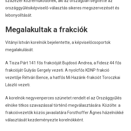
százezer közreműködőnek, aki az országban segítette az
országgyűlésiképviselő-választás sikeres megszervezését és
lebonyolítását.
Megalakultak a frakciók
Vitányi István korelnök bejelentette, a képviselőcsoportok
megalakulását.
A Tisza Párt 141 fős frakcióját Bujdosó Andrea, a Fidesz 44 fős
frakcióját Gulyás Gergely vezeti. A nyolcfős KDNP frakció
vezetője Rétvári Bence, a hatfős Mi Hazánk-frakciót Toroczkai
László vezeti.
A korelnök negyvenperces szünetet rendelt el az Országgyűlés
elnöke titkos szavazással történő megválasztására. Közölte: a
frakcióvezetők közös javaslatára Forsthoffer Ágnes házelnökké
választását kezdeményezte korelnökként.