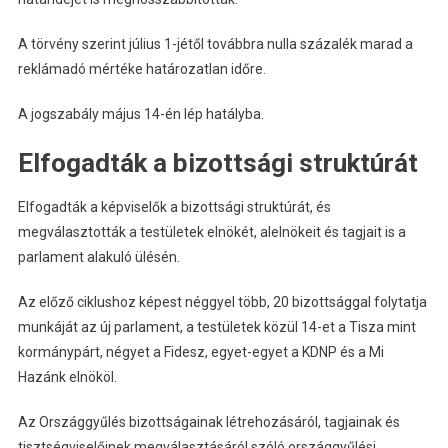
A törvény szerint július 1-jétől továbbra nulla százalék marad a
reklámadó mértéke határozatlan időre.
A jogszabály május 14-én lép hatályba.
Elfogadták a bizottsági struktúrát
Elfogadták a képviselők a bizottsági struktúrát, és
megválasztották a testületek elnökét, alelnökeit és tagjait is a
parlament alakuló ülésén.
Az előző ciklushoz képest néggyel több, 20 bizottsággal folytatja
munkáját az új parlament, a testületek közül 14-et a Tisza mint
kormánypárt, négyet a Fidesz, egyet-egyet a KDNP és a Mi
Hazánk elnököl.
Az Országgyűlés bizottságainak létrehozásáról, tagjainak és
tisztségviselőinek megválasztásáról szóló országgyűlési