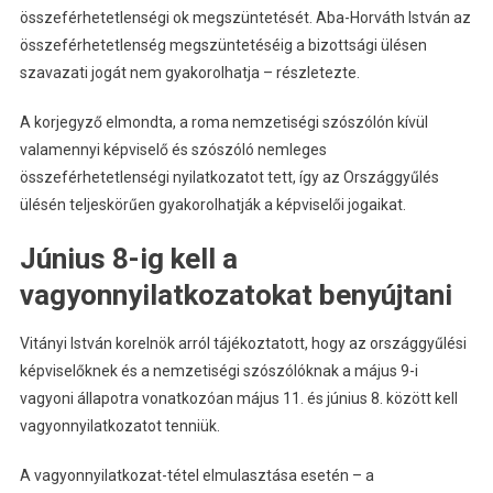
összeférhetetlenségi ok megszüntetését. Aba-Horváth István az
összeférhetetlenség megszüntetéséig a bizottsági ülésen
szavazati jogát nem gyakorolhatja – részletezte.
A korjegyző elmondta, a roma nemzetiségi szószólón kívül
valamennyi képviselő és szószóló nemleges
összeférhetetlenségi nyilatkozatot tett, így az Országgyűlés
ülésén teljeskörűen gyakorolhatják a képviselői jogaikat.
Június 8-ig kell a
vagyonnyilatkozatokat benyújtani
Vitányi István korelnök arról tájékoztatott, hogy az országgyűlési
képviselőknek és a nemzetiségi szószólóknak a május 9-i
vagyoni állapotra vonatkozóan május 11. és június 8. között kell
vagyonnyilatkozatot tenniük.
A vagyonnyilatkozat-tétel elmulasztása esetén – a