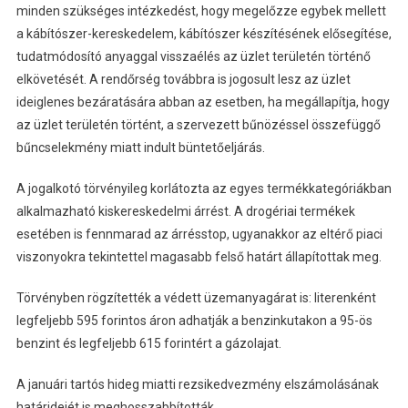
minden szükséges intézkedést, hogy megelőzze egybek mellett
a kábítószer-kereskedelem, kábítószer készítésének elősegítése,
tudatmódosító anyaggal visszaélés az üzlet területén történő
elkövetését. A rendőrség továbbra is jogosult lesz az üzlet
ideiglenes bezáratására abban az esetben, ha megállapítja, hogy
az üzlet területén történt, a szervezett bűnözéssel összefüggő
bűncselekmény miatt indult büntetőeljárás.
A jogalkotó törvényileg korlátozta az egyes termékkategóriákban
alkalmazható kiskereskedelmi árrést. A drogériai termékek
esetében is fennmarad az árrésstop, ugyanakkor az eltérő piaci
viszonyokra tekintettel magasabb felső határt állapítottak meg.
Törvényben rögzítették a védett üzemanyagárat is: literenként
legfeljebb 595 forintos áron adhatják a benzinkutakon a 95-ös
benzint és legfeljebb 615 forintért a gázolajat.
A januári tartós hideg miatti rezsikedvezmény elszámolásának
határidejét is meghosszabbították.