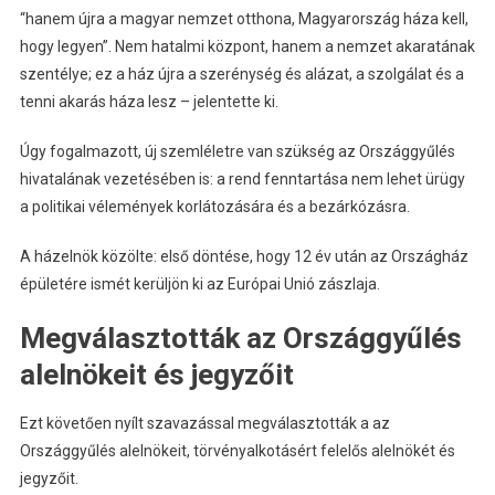
“hanem újra a magyar nemzet otthona, Magyarország háza kell,
hogy legyen”. Nem hatalmi központ, hanem a nemzet akaratának
szentélye; ez a ház újra a szerénység és alázat, a szolgálat és a
tenni akarás háza lesz – jelentette ki.
Úgy fogalmazott, új szemléletre van szükség az Országgyűlés
hivatalának vezetésében is: a rend fenntartása nem lehet ürügy
a politikai vélemények korlátozására és a bezárkózásra.
A házelnök közölte: első döntése, hogy 12 év után az Országház
épületére ismét kerüljön ki az Európai Unió zászlaja.
Megválasztották az Országgyűlés
alelnökeit és jegyzőit
Ezt követően nyílt szavazással megválasztották a az
Országgyűlés alelnökeit, törvényalkotásért felelős alelnökét és
jegyzőit.