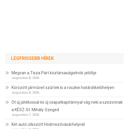
LEGFRISSEBB HÍREK
Megvan a Tisza Párt köztársaságielnök-jelöltje
augusztus 8, 2026
Körözött járművet szűrtek ki a röszkei határátkelőhelyen
augusztus 8, 2026
Öt új játékossal és új csapatkapitánnyal vág neki a szezonnak
a KÉSZ-St. Mihály-Szeged
augusztus 7, 2026
Két autó ütközött Hódmezővásárhelynél