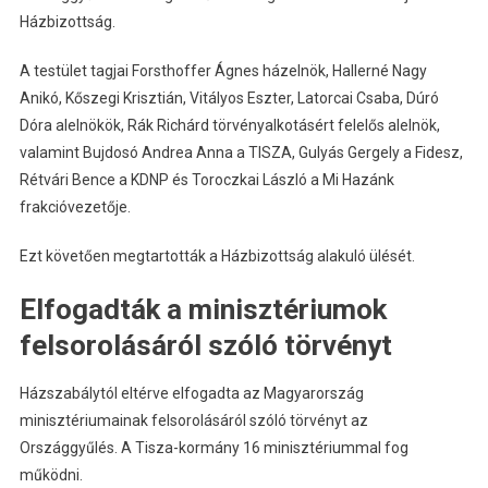
Házbizottság.
A testület tagjai Forsthoffer Ágnes házelnök, Hallerné Nagy
Anikó, Kőszegi Krisztián, Vitályos Eszter, Latorcai Csaba, Dúró
Dóra alelnökök, Rák Richárd törvényalkotásért felelős alelnök,
valamint Bujdosó Andrea Anna a TISZA, Gulyás Gergely a Fidesz,
Rétvári Bence a KDNP és Toroczkai László a Mi Hazánk
frakcióvezetője.
Ezt követően megtartották a Házbizottság alakuló ülését.
Elfogadták a minisztériumok
felsorolásáról szóló törvényt
Házszabálytól eltérve elfogadta az Magyarország
minisztériumainak felsorolásáról szóló törvényt az
Országgyűlés. A Tisza-kormány 16 minisztériummal fog
működni.