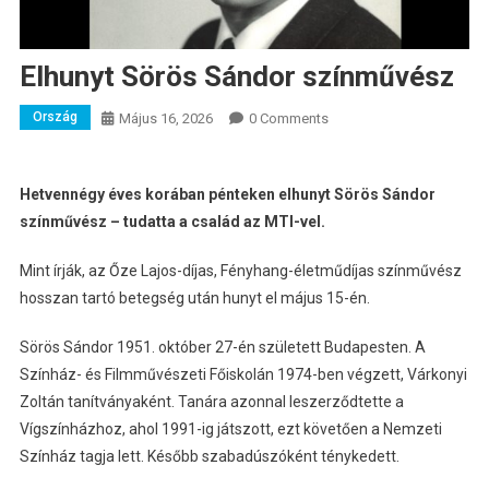
Elhunyt Sörös Sándor színművész
Ország
Május 16, 2026
0 Comments
Hetvennégy éves korában pénteken elhunyt Sörös Sándor
színművész – tudatta a család az MTI-vel.
Mint írják, az Őze Lajos-díjas, Fényhang-életműdíjas színművész
hosszan tartó betegség után hunyt el május 15-én.
Sörös Sándor 1951. október 27-én született Budapesten. A
Színház- és Filmművészeti Főiskolán 1974-ben végzett, Várkonyi
Zoltán tanítványaként. Tanára azonnal leszerződtette a
Vígszínházhoz, ahol 1991-ig játszott, ezt követően a Nemzeti
Színház tagja lett. Később szabadúszóként ténykedett.