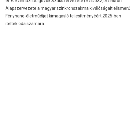
el. A Színházi Dolgozók Szakszervezete (SzíDoSz) Szinkron
Alapszervezete a magyar szinkronszakma kiválóságait elismerő
Fényhang-életműdíjat kimagasló teljesítményéért 2025-ben
ítélték oda számára.