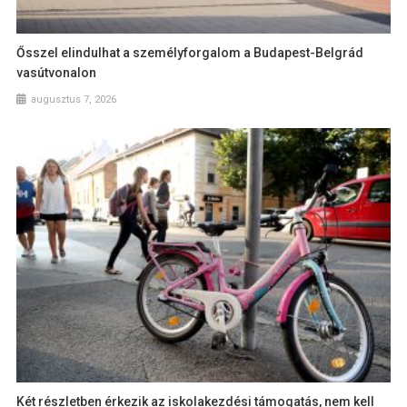
Ősszel elindulhat a személyforgalom a Budapest-Belgrád
vasútvonalon
augusztus 7, 2026
Két részletben érkezik az iskolakezdési támogatás, nem kell