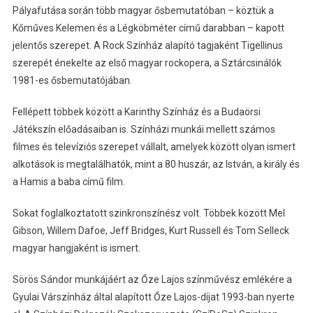
Pályafutása során több magyar ősbemutatóban – köztük a
Kőműves Kelemen és a Légköbméter című darabban – kapott
jelentős szerepet. A Rock Színház alapító tagjaként Tigellinus
szerepét énekelte az első magyar rockopera, a Sztárcsinálók
1981-es ősbemutatójában.
Fellépett többek között a Karinthy Színház és a Budaörsi
Játékszín előadásaiban is. Színházi munkái mellett számos
filmes és televíziós szerepet vállalt, amelyek között olyan ismert
alkotások is megtalálhatók, mint a 80 huszár, az István, a király és
a Hamis a baba című film.
Sokat foglalkoztatott szinkronszínész volt. Többek között Mel
Gibson, Willem Dafoe, Jeff Bridges, Kurt Russell és Tom Selleck
magyar hangjaként is ismert.
Sörös Sándor munkájáért az Őze Lajos színművész emlékére a
Gyulai Várszínház által alapított Őze Lajos-díjat 1993-ban nyerte