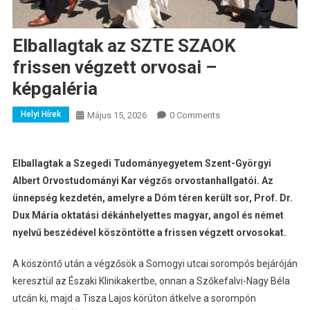
Elballagtak az SZTE SZAOK
frissen végzett orvosai –
képgaléria
Helyi Hírek
Május 15, 2026
0 Comments
Elballagtak a Szegedi Tudományegyetem Szent-Györgyi
Albert Orvostudományi Kar végzős orvostanhallgatói. Az
ünnepség kezdetén, amelyre a Dóm téren került sor, Prof. Dr.
Dux Mária oktatási dékánhelyettes magyar, angol és német
nyelvű beszédével köszöntötte a frissen végzett orvosokat.
A köszöntő után a végzősök a Somogyi utcai sorompós bejáróján
keresztül az Északi Klinikakertbe, onnan a Szőkefalvi-Nagy Béla
utcán ki, majd a Tisza Lajos körúton átkelve a sorompón