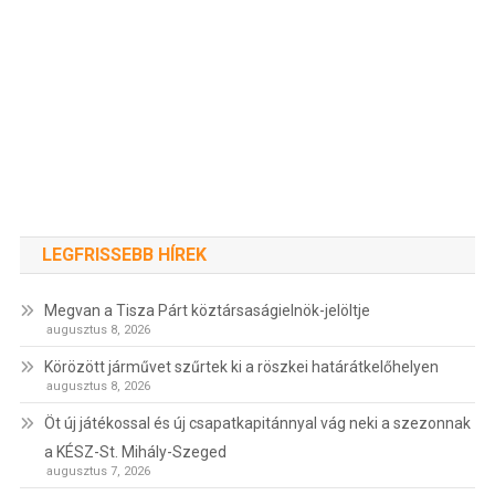
LEGFRISSEBB HÍREK
Megvan a Tisza Párt köztársaságielnök-jelöltje
augusztus 8, 2026
Körözött járművet szűrtek ki a röszkei határátkelőhelyen
augusztus 8, 2026
Öt új játékossal és új csapatkapitánnyal vág neki a szezonnak
a KÉSZ-St. Mihály-Szeged
augusztus 7, 2026