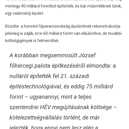
mintegy 40 milliárd forintból építették, és bár műemléknek tűnik,
egy vadonatúj épület.
Közölte: a honvéd főparancsnokság épületének rekonstrukciója
jelenleg is zajlik, erre 60 milliárd forint van elkülönítve, de további
költségigények is felmerültek.
A korábban megsemmisült József
főhercegi palota építkezéséről elmondta: a
nulláról építették fel 21. századi
építéstechnológiával, és eddig 75 milliárd
forint – ugyanannyi, mint a teljes
szentendrei HÉV megújításának költsége –
kötelezettségvállalás történt, de már
jelezték, hogy ennyi nem lesz elég a