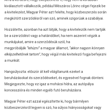
kiválasztott vállalkozók, például Mészáros Lőrinc cégei fejezik be
a kivitelezést, Magyar Péter azt felelte, hogy közbeszerzés során
megkötött szerződésről van szó, aminek szigorúak a szabályai.
Hozzátette, azonban ha azt látják, hogy a kivitelezők nem tartják
be a szerződést vagy a határidőket, ha nem aszerint végzik a
munkájukat, amire a szerződésük szól, ha
megpróbálják
“lehúzni”
a magyar államot,
“akkor nagyon könnyen
elképzelhetőnek tartom”
, hogy végül más kivitelező fogja befejezni
a munkát.
Hangsúlyozta: először át kell világítanunk ezeket a
beruházásokat és szerződéseket, és egyesével fognak dönteni.
Megjegyezte, hogy ez igaz a mohácsi hídra, az autópálya
koncesszióra és minden egyéb futó beruházásra.
Magyar Péter ezt azzal egészítette ki, hogy bármilyen
közbeszerzésről legyen is szó, ha súlyos hiányosságokat vagy