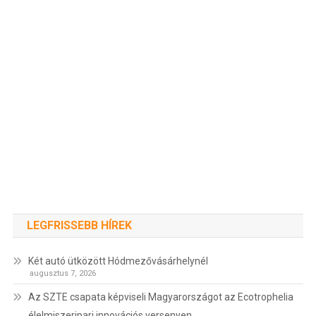
LEGFRISSEBB HÍREK
Két autó ütközött Hódmezővásárhelynél
augusztus 7, 2026
Az SZTE csapata képviseli Magyarországot az Ecotrophelia
élelmiszeripari innovációs versenyen