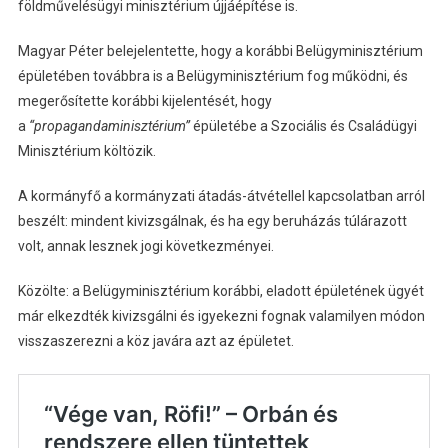
földművelésügyi minisztérium újjáépítése is.
Magyar Péter belejelentette, hogy a korábbi Belügyminisztérium
épületében továbbra is a Belügyminisztérium fog működni, és
megerősítette korábbi kijelentését, hogy
a
“propagandaminisztérium”
épületébe a Szociális és Családügyi
Minisztérium költözik.
A kormányfő a kormányzati átadás-átvétellel kapcsolatban arról
beszélt: mindent kivizsgálnak, és ha egy beruházás túlárazott
volt, annak lesznek jogi következményei.
Közölte: a Belügyminisztérium korábbi, eladott épületének ügyét
már elkezdték kivizsgálni és igyekezni fognak valamilyen módon
visszaszerezni a köz javára azt az épületet.