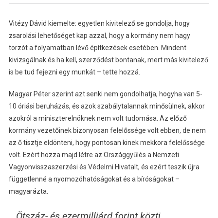
Vitézy Dávid kiemelte: egyetlen kivitelező se gondolja, hogy
zsarolási lehetőséget kap azzal, hogy a kormány nem hagy
torzót a folyamatban lévő építkezések esetében. Mindent
kivizsgálnak és ha kell, szerződést bontanak, mert más kivitelező
is be tud fejezni egy munkát – tette hozzá.
Magyar Péter szerint azt senki nem gondolhatja, hogyha van 5-
10 óriási beruházás, és azok szabálytalannak minősülnek, akkor
azokról a miniszterelnöknek nem volt tudomása. Az előző
kormány vezetőinek bizonyosan felelőssége volt ebben, de nem
az ő tisztje eldönteni, hogy pontosan kinek mekkora felelőssége
volt. Ezért hozza majd létre az Országgyűlés a Nemzeti
Vagyonvisszaszerzési és Védelmi Hivatalt, és ezért teszik újra
függetlenné a nyomozóhatóságokat és a bíróságokat –
magyarázta.
Ötszáz- és ezermilliárd forint közti