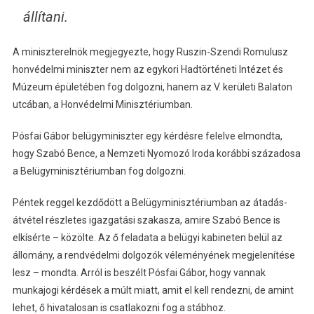
állítani.
A miniszterelnök megjegyezte, hogy Ruszin-Szendi Romulusz
honvédelmi miniszter nem az egykori Hadtörténeti Intézet és
Múzeum épületében fog dolgozni, hanem az V. kerületi Balaton
utcában, a Honvédelmi Minisztériumban.
Pósfai Gábor belügyminiszter egy kérdésre felelve elmondta,
hogy Szabó Bence, a Nemzeti Nyomozó Iroda korábbi századosa
a Belügyminisztériumban fog dolgozni.
Péntek reggel kezdődött a Belügyminisztériumban az átadás-
átvétel részletes igazgatási szakasza, amire Szabó Bence is
elkísérte – közölte. Az ő feladata a belügyi kabineten belül az
állomány, a rendvédelmi dolgozók véleményének megjelenítése
lesz – mondta. Arról is beszélt Pósfai Gábor, hogy vannak
munkajogi kérdések a múlt miatt, amit el kell rendezni, de amint
lehet, ő hivatalosan is csatlakozni fog a stábhoz.