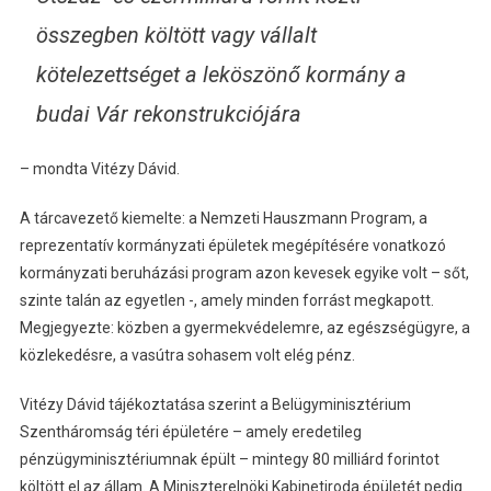
összegben költött vagy vállalt
kötelezettséget a leköszönő kormány a
budai Vár rekonstrukciójára
– mondta Vitézy Dávid.
A tárcavezető kiemelte: a Nemzeti Hauszmann Program, a
reprezentatív kormányzati épületek megépítésére vonatkozó
kormányzati beruházási program azon kevesek egyike volt – sőt,
szinte talán az egyetlen -, amely minden forrást megkapott.
Megjegyezte: közben a gyermekvédelemre, az egészségügyre, a
közlekedésre, a vasútra sohasem volt elég pénz.
Vitézy Dávid tájékoztatása szerint a Belügyminisztérium
Szentháromság téri épületére – amely eredetileg
pénzügyminisztériumnak épült – mintegy 80 milliárd forintot
költött el az állam. A Miniszterelnöki Kabinetiroda épületét pedig