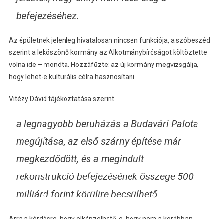
befejezéséhez.
Az épületnek jelenleg hivatalosan nincsen funkciója, a szóbeszéd
szerint a leköszönő kormány az Alkotmánybíróságot költöztette
volna ide – mondta. Hozzáfűzte: az új kormány megvizsgálja,
hogy lehet-e kulturális célra hasznosítani.
Vitézy Dávid tájékoztatása szerint
a legnagyobb beruházás a Budavári Palota
megújítása, az első szárny építése már
megkezdődött, és a megindult
rekonstrukció befejezésének összege 500
milliárd forint körülire becsülhető.
Arra a kérdésre, hogy elképzelhető-e, hogy nem a korábban