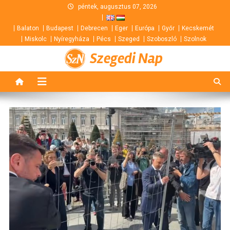
Skip
péntek, augusztus 07, 2026
to
Balaton
Budapest
Debrecen
Eger
Európa
Győr
Kecskemét
content
Miskolc
Nyíregyháza
Pécs
Szeged
Szoboszló
Szolnok
Szegedi Nap