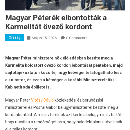
Magyar Péterék elbontották a
Karmelitát övező kordont
Ország
Május 15, 2026
0 Comments
Magyar Péter miniszterelnök élő adásban kezdte meg a
Karmelita kolostort övező kordon lebontását pénteken, majd
sajtótájékoztatón közölte, hogy hétvégente látogatható lesz
a kolostor, és ezen a hétvégén a korábbi Miniszterelnöki
Kabinetiroda épülete is.
Magyar Péter
Vitézy Dávid
közlekedési és beruházási
miniszterrel és Pósfai Gábor belügyminiszterrel kezdte meg a
kordonbontást. A miniszterelnök azt kérte a belügyminisztertől,
hogy utasítsa a rendőrséget arra, hogy haladéktalanul távolítsák
el a teljes kordont.