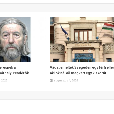
 keresnek a
Vádat emeltek Szegeden egy férfi ellen
árhelyi rendőrök
aki ok nélkül megvert egy kiskorút
, 2026
augusztus 4, 2026