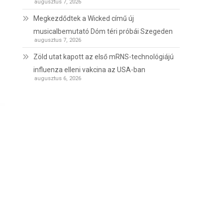
augusztus 7, 2026
Megkezdődtek a Wicked című új
musicalbemutató Dóm téri próbái Szegeden
augusztus 7, 2026
Zöld utat kapott az első mRNS-technológiájú
influenza elleni vakcina az USA-ban
augusztus 6, 2026