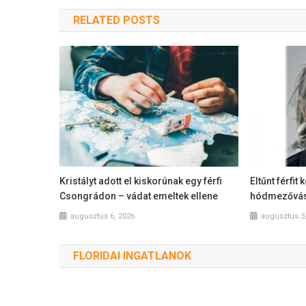
RELATED POSTS
Kristályt adott el kiskorúnak egy férfi
Eltűnt férfit
Csongrádon – vádat emeltek ellene
hódmezővás
augusztus 6, 2026
augusztus 3
FLORIDAI INGATLANOK