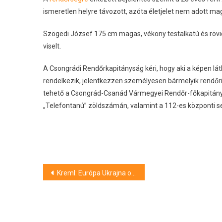
ismeretlen helyre távozott, azóta életjelet nem adott mag
Szögedi József 175 cm magas, vékony testalkatú és rövid
viselt.
A Csongrádi Rendőrkapitányság kéri, hogy aki a képen láth
rendelkezik, jelentkezzen személyesen bármelyik rendőr
tehető a Csongrád-Csanád Vármegyei Rendőr-főkapitán
„Telefontanú” zöldszámán, valamint a 112-es központi s
Bejegyzés
Kreml: Európa Ukrajna oldalán harcol, ezért nem lehet közvetítő
navigáció