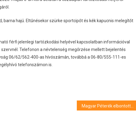
áról.
, barna hajú. Eltűnésekor szürke sportcipőt és kék kapucnis melegítőt
ató férfi jelenlegi tartózkodási helyével kapcsolatban információval
i szervnél. Telefonon a névtelenség megőrzése mellett bejelentés
yság 06/62/562-400-as hívószámán, továbbá a 06-80/555-111-es
egélyhívó telefonszámon is.
Magyar Péterék elbontották a Karmelitát övező kordont