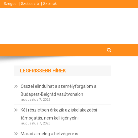
Szeged
Szoboszló
Szolnok
LEGFRISSEBB HÍREK
Ősszel elindulhat a személyforgalom a
Budapest-Belgrád vasútvonalon
augusztus 7, 2026
Két részletben érkezik az iskolakezdési
támogatás, nem kell igényelni
augusztus 7, 2026
Marad a meleg a hétvégére is