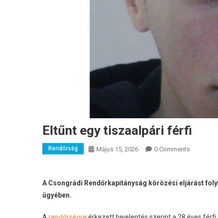
Eltűnt egy tiszaalpári férfi
Rendőrség
Május 15, 2026
0 Comments
A Csongrádi Rendőrkapitányság körözési eljárást foly
ügyében.
A
rendőrségre
érkezett bejelentés szerint a 28 éves férfi