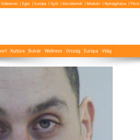
Debrecen
Eger
Európa
Győr
Kecskemét
Miskolc
Nyíregyháza
Pécs
port
Kultúra
Bulvár
Wellness
Ország
Európa
Világ