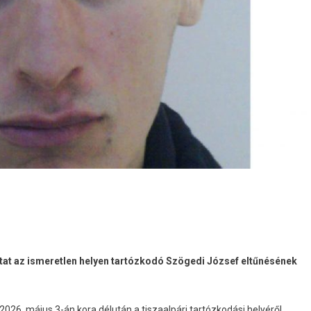
tat az ismeretlen helyen tartózkodó Szögedi József eltűnésének
 2026. május 3-án kora délután a tiszaalpári tartózkodási helyéről