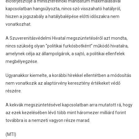
előterjesztője a miniszterelnöki mandátum maximálásával
kapcsolatban hangsúlyozta, nincs szó visszaható hatályról,
hiszen a jogszabály a hatálybalépése előtti időszakra nem
vonatkozhat.
A Szuverenitásvédelmi Hivatal megszüntetéséről azt mondta,
nincs szükség olyan “politikai furkósbotként” működő hivatalra,
amelynek célja az állampolgárok, a sajtó, a politikai ellenfelek
megbélyegzése.
Ugyanakkor kiemelte, a korábbi hírekkel ellentétben a módosítás
nem vonatkozik az alaptörvény keresztény értékeket védő
részére.
A kekvák megszüntetésével kapcsolatban arra mutatott rá, hogy
az ezek kezelésében lévő több mint háromezer milliárd forint
továbbra is a nemzeti vagyon része marad.
(MTI)