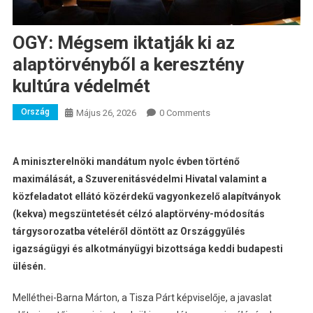
OGY: Mégsem iktatják ki az
alaptörvényből a keresztény
kultúra védelmét
Ország
Május 26, 2026
0 Comments
A miniszterelnöki mandátum nyolc évben történő
maximálását, a Szuverenitásvédelmi Hivatal valamint a
közfeladatot ellátó közérdekű vagyonkezelő alapítványok
(kekva) megszüntetését célzó alaptörvény-módosítás
tárgysorozatba vételéről döntött az Országgyűlés
igazságügyi és alkotmányügyi bizottsága keddi budapesti
ülésén.
Melléthei-Barna Márton, a Tisza Párt képviselője, a javaslat