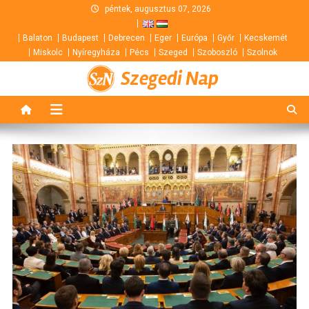
Skip
péntek, augusztus 07, 2026
to
Balaton
Budapest
Debrecen
Eger
Európa
Győr
Kecskemét
content
Miskolc
Nyíregyháza
Pécs
Szeged
Szoboszló
Szolnok
Szegedi Nap