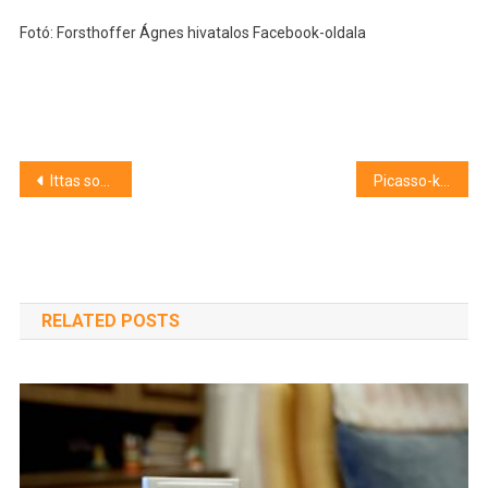
Fotó: Forsthoffer Ágnes hivatalos Facebook-oldala
Bejegyzés
Ittas sofőröket kapcsoltak le az autópályán
Picasso-kiállítás nyílik Szegeden, a Móra Ferenc Múzeumban
navigáció
RELATED POSTS