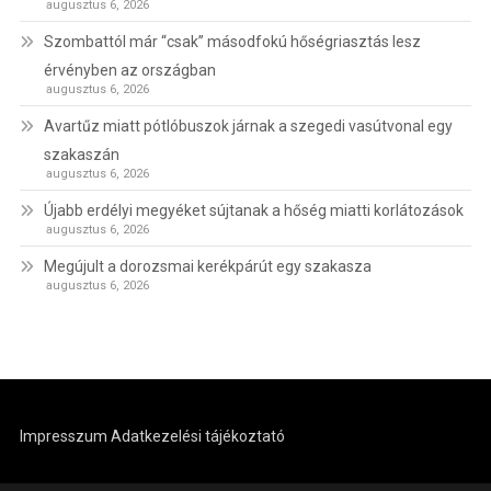
augusztus 6, 2026
Szombattól már “csak” másodfokú hőségriasztás lesz
érvényben az országban
augusztus 6, 2026
Avartűz miatt pótlóbuszok járnak a szegedi vasútvonal egy
szakaszán
augusztus 6, 2026
Újabb erdélyi megyéket sújtanak a hőség miatti korlátozások
augusztus 6, 2026
Megújult a dorozsmai kerékpárút egy szakasza
augusztus 6, 2026
Impresszum
Adatkezelési tájékoztató