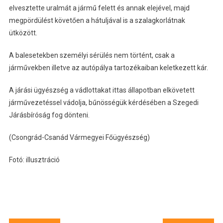
elvesztette uralmát a jármű felett és annak elejével, majd
megpördülést követően a hátuljával is a szalagkorlátnak
ütközött.
A balesetekben személyi sérülés nem történt, csak a
járművekben illetve az autópálya tartozékaiban keletkezett kár.
A járási ügyészség a vádlottakat ittas állapotban elkövetett
járművezetéssel vádolja, bűnösségük kérdésében a Szegedi
Járásbíróság fog dönteni.
(Csongrád-Csanád Vármegyei Főügyészség)
Fotó: illusztráció