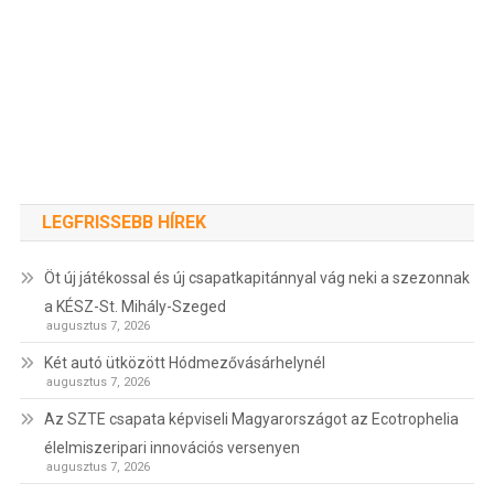
LEGFRISSEBB HÍREK
Öt új játékossal és új csapatkapitánnyal vág neki a szezonnak
a KÉSZ-St. Mihály-Szeged
augusztus 7, 2026
Két autó ütközött Hódmezővásárhelynél
augusztus 7, 2026
Az SZTE csapata képviseli Magyarországot az Ecotrophelia
élelmiszeripari innovációs versenyen
augusztus 7, 2026