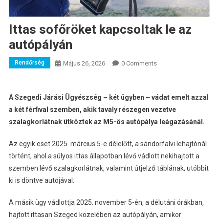
Ittas sofőröket kapcsoltak le az
autópályán
Rendőrség
Május 26, 2026
0 Comments
A Szegedi Járási Ügyészség – két ügyben – vádat emelt azzal
a két férfival szemben, akik tavaly részegen vezetve
szalagkorlátnak ütköztek az M5-ös autópálya leágazásánál.
Az egyik eset 2025. március 5-e délelőtt, a sándorfalvi lehajtónál
történt, ahol a súlyos ittas állapotban lévő vádlott nekihajtott a
szemben lévő szalagkorlátnak, valamint útjelző táblának, utóbbit
ki is döntve autójával.
A másik ügy vádlottja 2025. november 5-én, a délutáni órákban,
hajtott ittasan Szeged közelében az autópályán, amikor