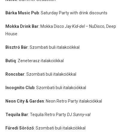
Bárka Music Pub
: Saturday Party with drink discounts
Mokka Drink Bar
: Mokka Disco
Jay Kid-del
– NuDisco, Deep
House
Bisztró Bár
: Szombati buli italakciókkal
Butiq
: Zeneterasz italakciókkal
Roncsbar
: Szombati buli italakciókkal
Incognito Club
: Szombati buli italakciókkal
Neon City & Garden
: Neon Retro Party italakciókkal
Tequila Bar
: Tequila Retro Party
DJ Sunny-val
Füredi Söröző
: Szombati buli italakciókkal