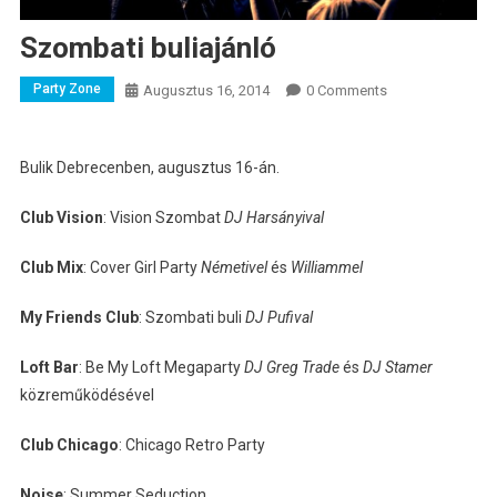
Szombati buliajánló
Party Zone
Augusztus 16, 2014
0 Comments
Bulik Debrecenben, augusztus 16-án.
Club Vision
: Vision Szombat
DJ Harsányival
Club Mix
: Cover Girl Party
Németivel
és
Williammel
My Friends Club
: Szombati buli
DJ Pufival
Loft Bar
: Be My Loft Megaparty
DJ Greg Trade
és
DJ Stamer
közreműködésével
Club Chicago
: Chicago Retro Party
Noise
: Summer Seduction