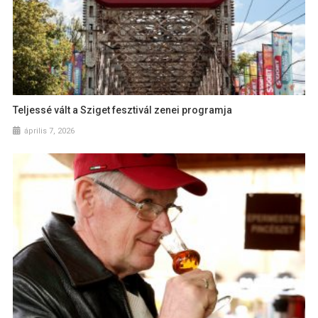
Teljessé vált a Sziget fesztivál zenei programja
április 7, 2026