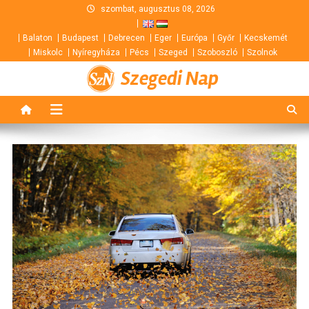
Skip
szombat, augusztus 08, 2026
to
Balaton
Budapest
Debrecen
Eger
Európa
Győr
Kecskemét
content
Miskolc
Nyíregyháza
Pécs
Szeged
Szoboszló
Szolnok
Szegedi Nap