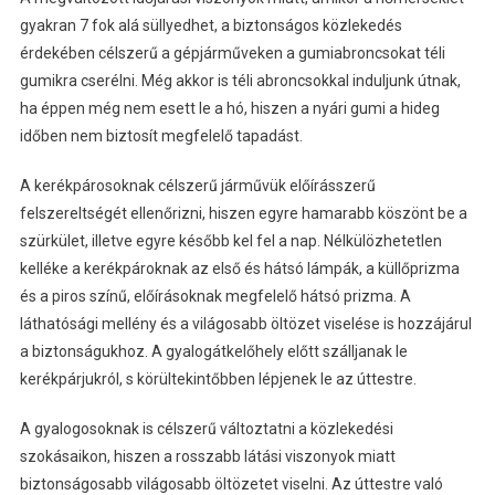
gyakran 7 fok alá süllyedhet, a biztonságos közlekedés
érdekében célszerű a gépjárműveken a gumiabroncsokat téli
gumikra cserélni. Még akkor is téli abroncsokkal induljunk útnak,
ha éppen még nem esett le a hó, hiszen a nyári gumi a hideg
időben nem biztosít megfelelő tapadást.
A kerékpárosoknak célszerű járművük előírásszerű
felszereltségét ellenőrizni, hiszen egyre hamarabb köszönt be a
szürkület, illetve egyre később kel fel a nap. Nélkülözhetetlen
kelléke a kerékpároknak az első és hátsó lámpák, a küllőprizma
és a piros színű, előírásoknak megfelelő hátsó prizma. A
láthatósági mellény és a világosabb öltözet viselése is hozzájárul
a biztonságukhoz. A gyalogátkelőhely előtt szálljanak le
kerékpárjukról, s körültekintőbben lépjenek le az úttestre.
A gyalogosoknak is célszerű változtatni a közlekedési
szokásaikon, hiszen a rosszabb látási viszonyok miatt
biztonságosabb világosabb öltözetet viselni. Az úttestre való