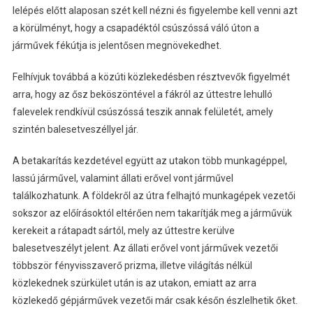
lelépés előtt alaposan szét kell nézni és figyelembe kell venni azt
a körülményt, hogy a csapadéktól csúszóssá váló úton a
járművek fékútja is jelentősen megnövekedhet.
Felhívjuk továbbá a közúti közlekedésben résztvevők figyelmét
arra, hogy az ősz beköszöntével a fákról az úttestre lehulló
falevelek rendkívül csúszóssá teszik annak felületét, amely
szintén balesetveszéllyel jár.
A betakarítás kezdetével együtt az utakon több munkagéppel,
lassú járművel, valamint állati erővel vont járművel
találkozhatunk. A földekről az útra felhajtó munkagépek vezetői
sokszor az előírásoktól eltérően nem takarítják meg a járművük
kerekeit a rátapadt sártól, mely az úttestre kerülve
balesetveszélyt jelent. Az állati erővel vont járművek vezetői
többször fényvisszaverő prizma, illetve világítás nélkül
közlekednek szürkület után is az utakon, emiatt az arra
közlekedő gépjárművek vezetői már csak későn észlelhetik őket.