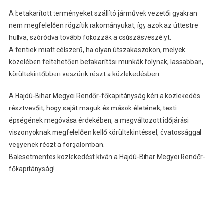
A betakarított terményeket szállító járművek vezetői gyakran
nem megfelelően rögzítik rakományukat, így azok az úttestre
hullva, szóródva tovább fokozzák a csúszásveszélyt.
A fentiek miatt célszerű, ha olyan útszakaszokon, melyek
közelében feltehetően betakarítási munkák folynak, lassabban,
körültekintőbben veszünk részt a közlekedésben.
A Hajdú-Bihar Megyei Rendőr-főkapitányság kéri a közlekedés
résztvevőit, hogy saját maguk és mások életének, testi
épségének megóvása érdekében, a megváltozott időjárási
viszonyoknak megfelelően kellő körültekintéssel, óvatossággal
vegyenek részt a forgalomban.
Balesetmentes közlekedést kíván a Hajdú-Bihar Megyei Rendőr-
főkapitányság!