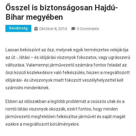
Ősszel is biztonságosan Hajdú-
Bihar megyében
Rendőrség
Október 8, 2014
0 Comments
Lassan beköszönt az ősz, melynek egyik természetes velejárója
az út -, látási – és időjárási viszonyok fokozatos, vagy ugrásszerű
változása.
Valamennyi járművezető számára fontos feladat az
őszi közúti közlekedésre való felkészülés, hiszen a megváltozott
időjárási- és útviszonyok miatt fokozott veszélyhelyzettel kell
számolni mindenkinek.
Ebben az időszakban a legtöbb problémát a csúszós utak és a
romló látási viszonyok okozzák, ezért fontos, hogy minden
járművezető megfelelően felkészítse járművét és saját magát
ezekre a megváltozott körülményekre.