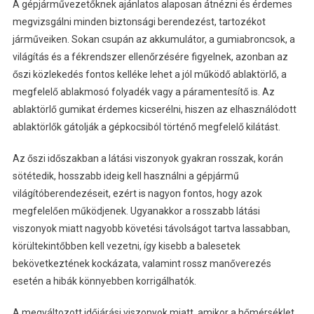
A gépjárművezetőknek ajánlatos alaposan átnézni és érdemes
megvizsgálni minden biztonsági berendezést, tartozékot
járműveiken. Sokan csupán az akkumulátor, a gumiabroncsok, a
világítás és a fékrendszer ellenőrzésére figyelnek, azonban az
őszi közlekedés fontos kelléke lehet a jól működő ablaktörlő, a
megfelelő ablakmosó folyadék vagy a páramentesítő is. Az
ablaktörlő gumikat érdemes kicserélni, hiszen az elhasználódott
ablaktörlők gátolják a gépkocsiból történő megfelelő kilátást.
Az őszi időszakban a látási viszonyok gyakran rosszak, korán
sötétedik, hosszabb ideig kell használni a gépjármű
világítóberendezéseit, ezért is nagyon fontos, hogy azok
megfelelően működjenek. Ugyanakkor a rosszabb látási
viszonyok miatt nagyobb követési távolságot tartva lassabban,
körültekintőbben kell vezetni, így kisebb a balesetek
bekövetkeztének kockázata, valamint rossz manőverezés
esetén a hibák könnyebben korrigálhatók.
A megváltozott időjárási viszonyok miatt, amikor a hőmérséklet