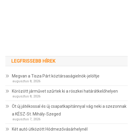
LEGFRISSEBB HÍREK
Megvan a Tisza Párt köztársaságielnök-jelöltje
augusztus 8, 2026
Körözött járművet szűrtek ki a röszkei határátkelőhelyen
augusztus 8, 2026
Öt új játékossal és új csapatkapitánnyal vág neki a szezonnak
a KÉSZ-St. Mihály-Szeged
augusztus 7, 2026
Két autó ütközött Hódmezővásárhelynél