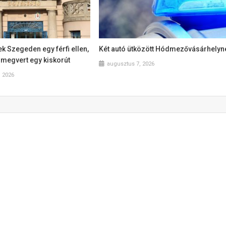
k Szegeden egy férfi ellen,
Két autó ütközött Hódmezővásárhelyn
l megvert egy kiskorút
augusztus 7, 2026
, 2026