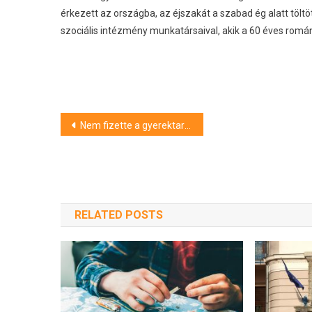
érkezett az országba, az éjszakát a szabad ég alatt töltö
szociális intézmény munkatársaival, akik a 60 éves román
Bejegyzés
Nem fizette a gyerektartást
navigáció
RELATED POSTS