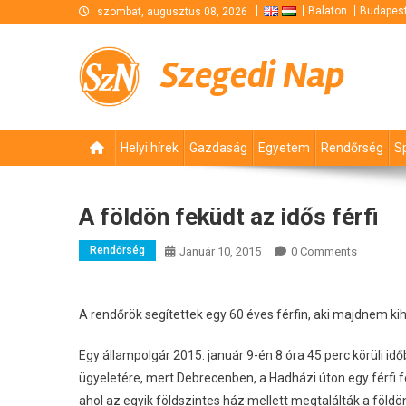
Skip
Balaton
Budapes
szombat, augusztus 08, 2026
to
content
Szegedi Nap
Helyi hírek
Gazdaság
Egyetem
Rendőrség
S
A földön feküdt az idős férfi
Rendőrség
Január 10, 2015
0 Comments
A rendőrök segítettek egy 60 éves férfin, aki majdnem kih
Egy állampolgár 2015. január 9-én 8 óra 45 perc körüli i
ügyeletére, mert Debrecenben, a Hadházi úton egy férfi f
ahol az egyik földszintes ház mellett megtalálták a földö