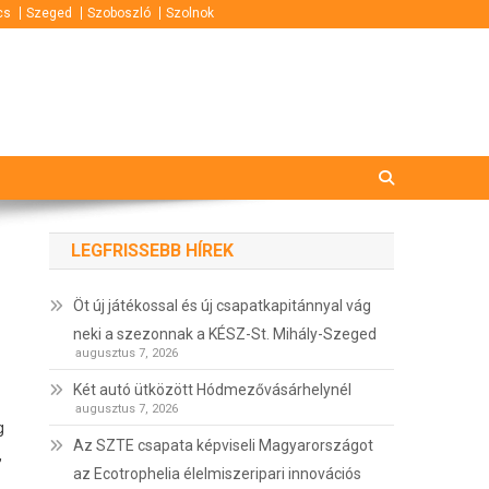
cs
Szeged
Szoboszló
Szolnok
LEGFRISSEBB HÍREK
Öt új játékossal és új csapatkapitánnyal vág
neki a szezonnak a KÉSZ-St. Mihály-Szeged
augusztus 7, 2026
Két autó ütközött Hódmezővásárhelynél
augusztus 7, 2026
g
Az SZTE csapata képviseli Magyarországot
,
az Ecotrophelia élelmiszeripari innovációs