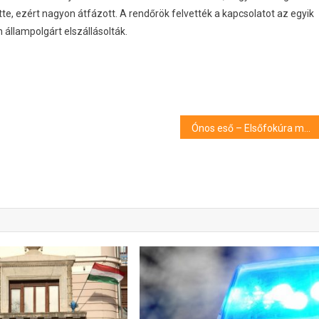
tte, ezért nagyon átfázott. A rendőrök felvették a kapcsolatot az egyik
 állampolgárt elszállásolták.
Ónos eső – Elsőfokúra mérsékelték a riasztásokat