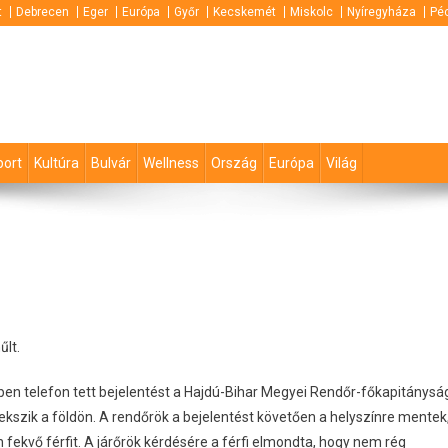
t
Debrecen
Eger
Európa
Győr
Kecskemét
Miskolc
Nyíregyháza
Pé
port
Kultúra
Bulvár
Wellness
Ország
Európa
Világ
űlt.
dőben telefon tett bejelentést a Hajdú-Bihar Megyei Rendőr-főkapitánysá
ekszik a földön. A rendőrök a bejelentést követően a helyszínre mentek
n fekvő férfit. A járőrök kérdésére a férfi elmondta, hogy nem rég