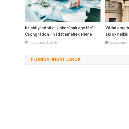
Kristályt adott el kiskorúnak egy férfi
Vádat emelte
Csongrádon – vádat emeltek ellene
aki ok nélkü
augusztus 6, 2026
augusztus 4
FLORIDAI INGATLANOK