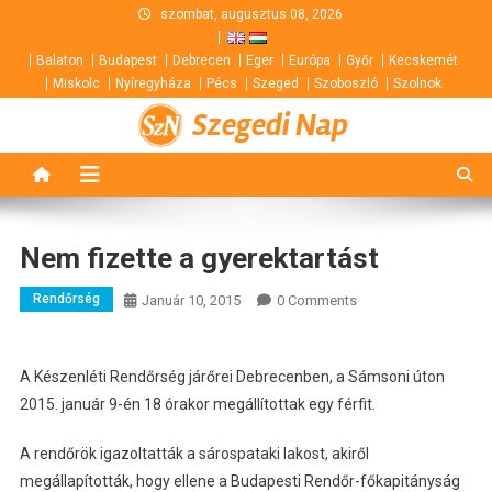
Skip
szombat, augusztus 08, 2026
to
Balaton
Budapest
Debrecen
Eger
Európa
Győr
Kecskemét
content
Miskolc
Nyíregyháza
Pécs
Szeged
Szoboszló
Szolnok
Szegedi Nap
Nem fizette a gyerektartást
Rendőrség
Január 10, 2015
0 Comments
A Készenléti Rendőrség járőrei Debrecenben, a Sámsoni úton
2015. január 9-én 18 órakor megállítottak egy férfit.
A rendőrök igazoltatták a sárospataki lakost, akiről
megállapították, hogy ellene a Budapesti Rendőr-főkapitányság