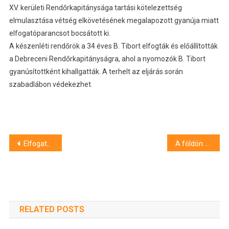
XV. kerületi Rendőrkapitánysága tartási kötelezettség
elmulasztása vétség elkövetésének megalapozott gyanúja miatt
elfogatóparancsot bocsátott ki.
A készenléti rendőrök a 34 éves B. Tibort elfogták és előállították
a Debreceni Rendőrkapitányságra, ahol a nyomozók B. Tibort
gyanúsítottként kihallgatták. A terhelt az eljárás során
szabadlábon védekezhet.
Bejegyzés
Elfogatóparancs volt ellene
A földön feküdt az idős férfi
navigáció
RELATED POSTS