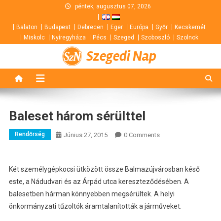
Skip
péntek, augusztus 07, 2026
to
Balaton
Budapest
Debrecen
Eger
Európa
Győr
Kecskemét
content
Miskolc
Nyíregyháza
Pécs
Szeged
Szoboszló
Szolnok
Szegedi Nap
Baleset három sérülttel
Rendőrség
Június 27, 2015
0 Comments
Két személygépkocsi ütközött össze Balmazújvárosban késő
este, a Nádudvari és az Árpád utca kereszteződésében. A
balesetben hárman könnyebben megsérültek. A helyi
önkormányzati tűzoltók áramtalanították a járműveket.