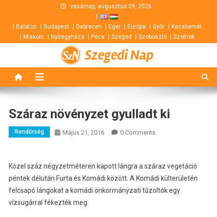
Skip
vasárnap, augusztus 09, 2026
to
Balaton
Budapest
Debrecen
Eger
Európa
Győr
Kecskemét
content
Miskolc
Nyíregyháza
Pécs
Szeged
Szoboszló
Szolnok
Szegedi Nap
Száraz növényzet gyulladt ki
Rendőrség
Május 21, 2016
0 Comments
Közel száz négyzetméteren kapott lángra a száraz vegetáció
péntek délután Furta és Komádi között. A Komádi külterületén
felcsapó lángokat a komádi önkormányzati tűzoltók egy
vízsugárral fékezték meg.