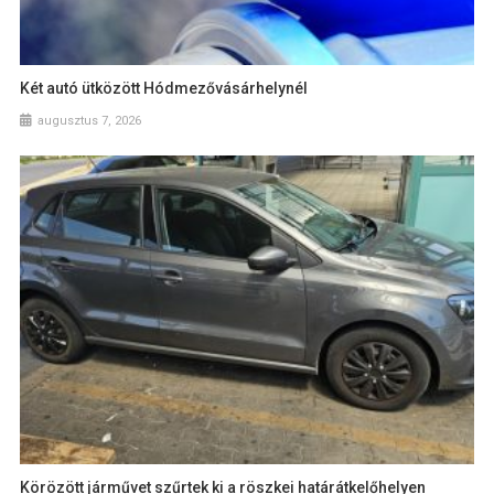
Két autó ütközött Hódmezővásárhelynél
augusztus 7, 2026
Körözött járművet szűrtek ki a röszkei határátkelőhelyen